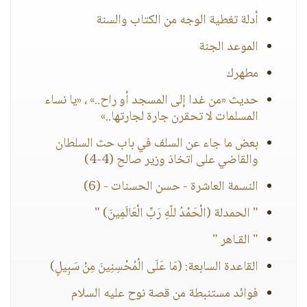
أدلة تغطية الوجه من الكتاب والسنة
الموعد الجنة
مطهرك
حديث «من غدا إلى المسجد أو راح..» ، «يا نساء
المسلمات لا تحقرن جارة لجارتها..»
بعض ما جاء عن السلف في باب حث السلطان
والقاضي على اتخاذ وزير صالح (4-4)
النسمة العاشرة - حسن الحسنات - (6)
" الحمدلة (الْحَمْدُ للّهِ رَبِّ الْعَالَمِينَ) "
" القـاهر "
القاعدة السابعة: (مَا عَلَى الْمُحْسِنِينَ مِنْ سَبِيلٍ)
فوائد مستنبطة من قصة نوح عليه السلام