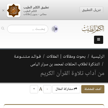
تطبيق الكلم الطيب
تنزيل التطبيق
×
الكلم الطيب
مجاني - بدون إعلانات
الرئيسية
بحوث ومقالات | المقالات
فـوائـد مـتـنــوعـة
التذكرة لطلاب الحلقات لمحمد بن سرار اليامى
من آداب تلاوة القرآن الكريم
A
أضف للمفضلة
مشاركة المقال
-
+