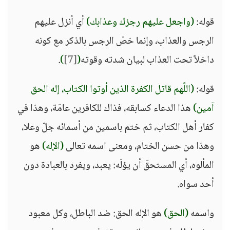
قوله:
(واجعل عليهم رجزك وعذابك)
أي أنزل عليهم
الرجس والعذاب، وإنما خصّ الرجس بالذكر مع كونه
داخلاً تحت العذاب لبيان شدته وقوته
(
[7]
)
.
قوله:
(اللَّهم قاتل الكفرة الذين أوتوا الكتاب، إله الحق
آمين)
هذا الدعاء كسابقه، فذاك للكافرين عامّة، وهذا في
كفار أهل الكتاب، ثم ختم باسمين من أسمائه جلّ وعلا،
وهذا من حسن الختام، ومعنى اسمه تعالى
(الإله)
هو
المألوه، أي المستحقّ أن يؤلّه: يعبد، ويفرد بالعبادة دون
أحد سواه.
واسمه
(الحق)
هو الإله الحق: ضد الباطل، وكل معبود