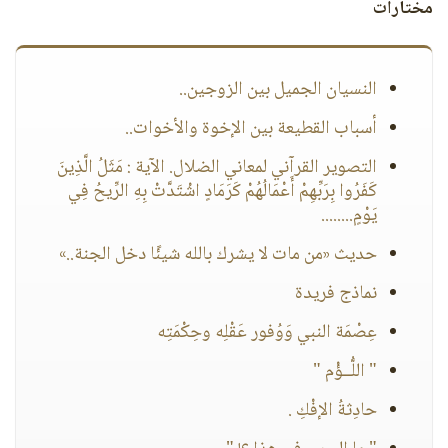
مختارات
النسيان الجميل بين الزوجين..
أسباب القطيعة بين الإخوة والأخوات..
التصوير القرآني لمعاني الضلال. الآية : مَثَلُ الَّذِينَ
كَفَرُوا بِرَبِّهِمْ أَعْمَالُهُمْ كَرَمَادٍ اشْتَدَّتْ بِهِ الرِّيحُ فِي
يَوْمٍ........
حديث «من مات لا يشرك بالله شيئًا دخل الجنة..»
نماذج فريدة
عِصْمَة النبي وَوُفور عَقْلِه وحِكْمَتِه
" اللُّــؤْم "
حادِثةُ الإفْكِ .