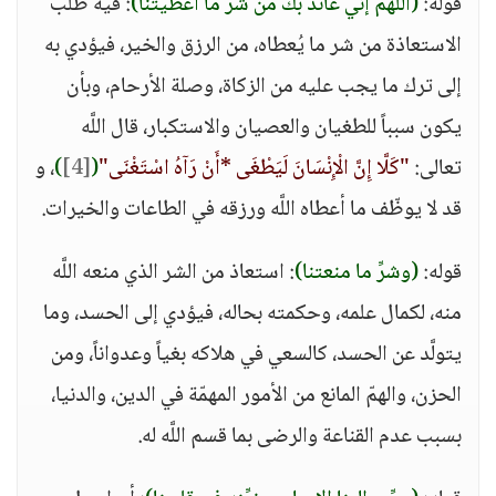
قوله:
(اللَّهم إني عائذ بك من شرِّ ما أعطيتنا)
: فيه طلب
الاستعاذة من شر ما يُعطاه، من الرزق والخير، فيؤدي به
إلى ترك ما يجب عليه من الزكاة، وصلة الأرحام، وبأن
يكون سبباً للطغيان والعصيان والاستكبار، قال اللَّه
تعالى:
"كَلَّا إِنَّ الْإِنْسَانَ لَيَطْغَى *أَنْ رَآهُ اسْتَغْنَى"
(
[4]
)
، و
قد لا يوظّف ما أعطاه اللَّه ورزقه في الطاعات والخيرات.
قوله:
(وشرِّ ما منعتنا)
: استعاذ من الشر الذي منعه اللَّه
منه، لكمال علمه، وحكمته بحاله، فيؤدي إلى الحسد، وما
يتولَّد عن الحسد، كالسعي في هلاكه بغياً وعدواناً، ومن
الحزن، والهمّ المانع من الأمور المهمّة في الدين، والدنيا،
بسبب عدم القناعة والرضى بما قسم اللَّه له.