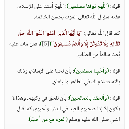
قوله:
(اللَّهم توفنا مسلمين)
: اللَّهمّ أمتنا على الإسلام،
ففيه سؤال اللَّه تعالى الموت بحسن الخاتمة.
كما قال اللَّه تعالى:
"يَا أَيُّهَا الَّذِينَ آمَنُوا اتَّقُوا اللَّهَ حَقَّ
تُقَاتِهِ وَلَا تَمُوتُنَّ إِلَّا وَأَنْتُمْ مُسْلِمُونَ"
(
[5]
)
، فمن مات عليه
بُعث سالماً من العذاب.
قوله:
(وأحْيِنا مسلمين)
: بأن نحيا على الإسلام، وذلك
بالاستسلام لك في الظاهر والباطن.
قوله:
(وألحقنا بالصالحين)
: بأن نلحق في ركبهم، وهذا لا
يكون إلا إذا صحبهم العبد في الدنيا وأحبهم، كما قال
النبي صلى الله عليه وسلم
(المرء مع من أحبّ)
.