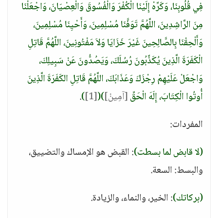
فِي قُلُوبِنَا، وَكَرِّهْ إِلَيْنَا الْكُفْرَ وَالْفُسُوقَ وَالْعِصْيَانَ، وَاجْعَلْنَا
مِنَ الرَّاشِدِينَ، اللَّهُمَّ تَوَفَّنَا مُسْلِمِينَ، وَأَحْيِنَا مُسْلِمِينَ،
وَأَلْحِقْنَا بِالصَّالِحِينَ غَيْرَ خَزَايَا وَلاَ مَفْتُونِينَ، اللَّهُمَّ قَاتِلِ
الْكَفَرَةَ الَّذِينَ يُكَذِّبُونَ رُسُلَكَ، وَيَصُدُّونَ عَنْ سَبِيلِكَ،
وَاجْعَلْ عَلَيْهِمْ رِجْزَكَ وَعَذَابَكَ، اللَّهُمَّ قَاتِلِ الكَفَرَةَ الَّذِينَ
أُوتُوا الْكِتَابَ، إِلَهَ الْحَقِّ
[آمِينْ]
)
(
[1]
)
.
المفردات:
(لا قابض لما بسطت)
: القبض هو الإمساك والتضييق،
والبسط: السعة.
(بركاتك)
: الخير، والنماء، والزيادة.