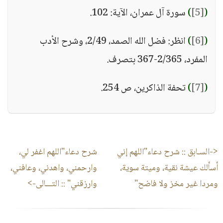
(
[5]
)
سورة آل عمران، الآية: 102.
(
[6]
)
انظر: فضل الله الصمد، 2/49، وشرح الأدب
المفرد، 2/365-367 بتصرف.
(
[7]
)
تحفة الذاكرين، ص 254.
<-السـابق ::
شرح دعاء"اللهم إني
شرح دعاء"اللهم اغفر لي،
أسألك عيشة نقية، وميتة سوية،
وارحمني، واهدني، وعافني،
ومردا غير مخز ولا فاضح"
وارزقني"
:: التـــالى->