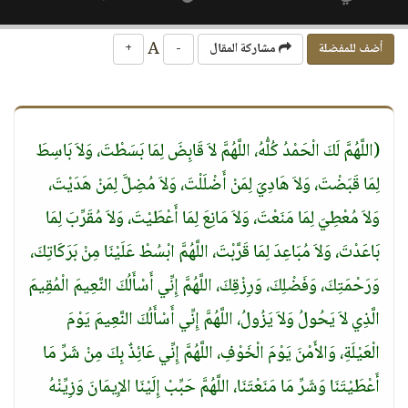
A
أضف للمفضلة
مشاركة المقال
-
+
(اللَّهُمَّ لَكَ الْحَمْدُ كُلُّهُ، اللَّهُمَّ لاَ قَابِضَ لِمَا بَسَطْتَ، وَلاَ بَاسِطَ
لِمَا قَبَضْتَ، وَلاَ هَادِيَ لِمَنْ أَضْلَلْتَ، وَلاَ مُضِلَّ لِمَنْ هَدَيْتَ،
وَلاَ مُعْطِيَ لِمَا مَنَعْتَ، وَلاَ مَانِعَ لِمَا أَعْطَيْتَ، وَلاَ مُقَرِّبَ لِمَا
بَاعَدْتَ، وَلاَ مُبَاعِدَ لِمَا قَرَّبْتَ، اللَّهُمَّ ابْسُطْ عَلَيْنَا مِنْ بَرَكَاتِكَ،
وَرَحْمَتِكَ، وَفَضْلِكَ، وَرِزْقِكَ، اللَّهُمَّ إِنِّي أَسْأَلُكَ النَّعِيمَ الْمُقِيمَ
الَّذِي لاَ يَحُولُ وَلاَ يَزُولُ، اللَّهُمَّ إِنِّي أَسْأَلُكَ النَّعِيمَ يَوْمَ
الْعَيْلَةِ، وَالأَمْنَ يَوْمَ الْخَوْفِ، اللَّهُمَّ إِنِّي عَائِذٌ بِكَ مِنْ شَرِّ مَا
أَعْطَيْتَنَا وَشَرِّ مَا مَنَعْتَنَا، اللَّهُمَّ حَبِّبْ إِلَيْنَا الإِيمَانَ وَزِيِّنْهُ