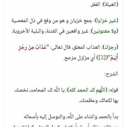
(العيلة)
: الفقر.
(غير خزايا)
: جمع خزيان و هو من وقع في ذل المعصية
(ولا مفتونين)
: غير واقعين في الفتنة، والبلية الأخروية.
(رجزك)
: العذاب المعلق، قال تعالى:
"عَذَابٌ مِنْ رِجْزٍ
أَلِيمٌ"
(
[2]
)
أي مزلزل مزعج.
الشرح:
قوله:
(اللَّهم لك الحمد كله)
: يا اللَّه لك المحامد، نخصك
بها لكمالك وعظمتك.
بدأ بالحمد والثناء على اللَّه، والتوسل إليه بأسمائه