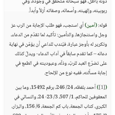
دونه باطل، فهو سبحانه متحقق في وجوده، وفي
ربوبيته، وإلهيته، وأسمائه، وصفاته أزلاً وأبداً.
قوله:
(آمين)
أي استجب، فهو طلب الإجابة من الرب عز
وجل واستنجازها، والتأمين: تأكيد لما تقدّم من الدعاء،
وتكرير له بأوجز عبارة، فيُندب للداعي أن يؤمّن في نهاية
دعائه – كما تقدم سابقاً في آداب الدعاء- ويدلّ كذلك
على تضرّع العبد للربّ، وذلّه، وعبوديته في الطمع في
إجابة مسألته، ففيه نوع من الإلحاح.
(
[1]
)
أحمد بلفظه، 24/ 246، برقم 15492، وما بين
المعقوفين للحاكم، 1/ 507، 3/ 23- 24، والنسائي في
الكبرى، كتاب الجمعة، باب كم الجمعة، 6/ 156، والبزار،