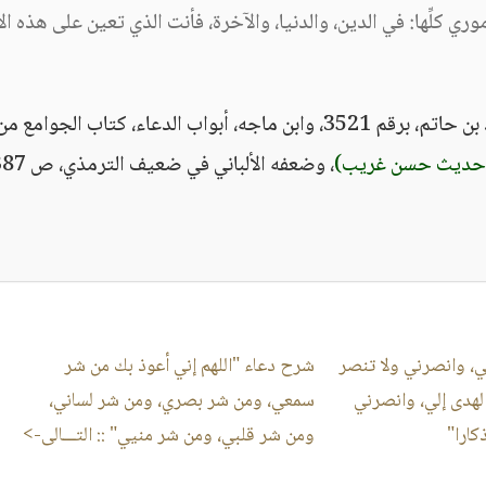
وري كلِّها: في الدين، والدنيا، والآخرة، فأنت الذي تعين على هذه ال
الترمذي، كتاب الدعوات، باب حدثنا محمد بن حاتم، برقم 3521، وابن ماجه، أبواب الدعاء، كتاب الجوامع م
 حديث حسن غريب)
، وضعفه الألباني في ضعيف الترمذي، ص 387.
، وانصرني ولا تنصر
شرح دعاء "اللهم إني أعوذ بك من شر
لهدى إلي، وانصرني
سمعي، ومن شر بصري، ومن شر لساني،
كارا"
ومن شر قلبي، ومن شر منيي"
:: التـــالى->