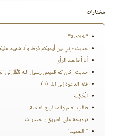
مختارات
*خلاصة*
حديث «إني بين أيديكم فرط وأنا شهيد عليكم
أنا أخالفك الرأي
حديث "كان كم قميص رسول الله ﷺ إلى الرسغ"
فقه الدعوة إلى الله (٥)
الْحَكِيمُ
طالب العلم والمشاريع العلمية..
ترويحة على الطريق : اختبارات
" الحميد "