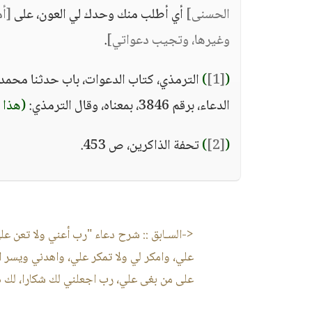
الحسنى]
أي أطلب منك وحدك لي العون، على
[أم
وغيرها، وتجيب دعواتي]
.
)
[1]
(
الدعاء، برقم 3846، بمعناه، وقال الترمذي:
(هذا
(
[2]
)
تحفة الذاكرين، ص 453.
<-السـابق ::
شرح دعاء "رب أعني ولا تعن علي
علي، وامكر لي ولا تمكر علي، واهدني ويسر ا
على من بغى علي، رب اجعلني لك شكارا، لك ذ