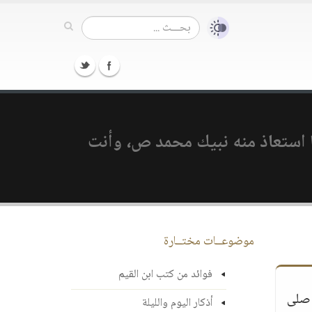
ا استعاذ منه نبيك محمد ص، وأنت
موضوعــات مختــارة
فوائد من كتب ابن القيم
َدٌ صلى
أذكار اليوم والليلة