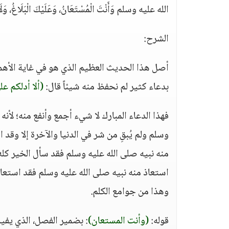
الله عليه وسلم وَأَنْتَ الْمُسْتَعَانُ، وَعَلَيْكَ الْبَلَاغُ، وَلَا حَوْل
الشرح:
أصل هذا الحديث العظيم الذي هو في غاية الأهمية،
بدعاء كثير لم نحفظ منه شيئاً قال:
(ألا أدلكم ع
فهذا الدعاء المبارك لا شيء أجمع وأنفع منه؛ لأنه ل
وسلم ولم يُبقِ من شر في الدنيا والآخرة إلا وقد
منه نبيه صلى الله عليه وسلم فقد سأل الخير كله
استعاذ منه نبيه صلى الله عليه وسلم فقد استعاذ
وهذا من جوامع الكلم.
قوله:
(وأنت المستعان)
: بضمير الفصل، الذي يفيد