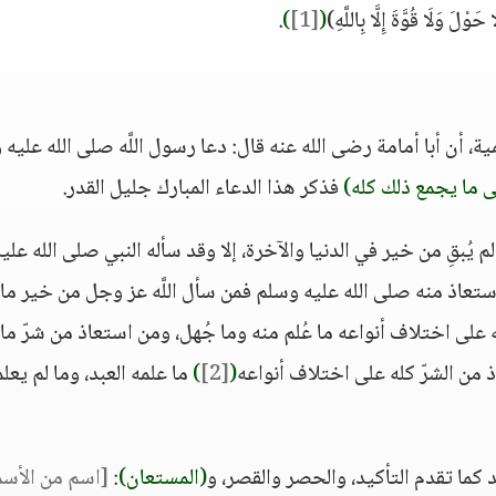
َ وَلَا قُوَّةَ إِلَّا بِاللَّهِ)
(
[1]
)
.
 أن أبا أمامة رضى الله عنه قال: دعا رسول اللَّه صلى الله عليه
لى ما يجمع ذلك كله)
فذكر هذا الدعاء المبارك جليل القدر.
م يُبقِ من خير في الدنيا والآخرة، إلا وقد سأله النبي صلى الله علي
 استعاذ منه صلى الله عليه وسلم فمن سأل اللَّه عز وجل من خير ما 
 على اختلاف أنواعه ما عُلم منه وما جُهل، ومن استعاذ من شرّ ما
 من الشرّ كله على اختلاف أنواعه
(
[2]
)
ما علمه العبد، وما لم يعلم
 كما تقدم التأكيد، والحصر والقصر، و
(المستعان)
:
[اسم من الأسم