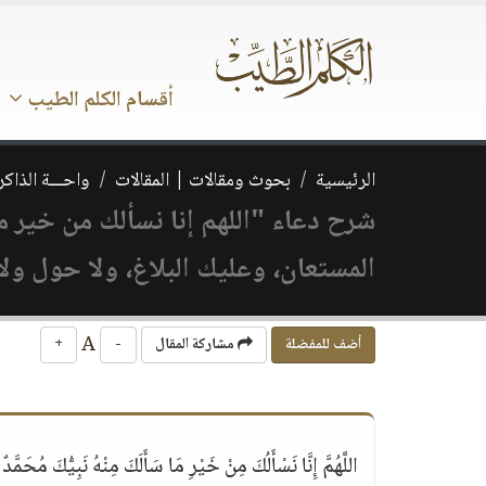
أقسام الكلم الطيب
الرئيسية
بحوث ومقالات | المقالات
واحـــة الذاكر
شرح دعاء "اللهم إنا نسألك من خير 
المستعان، وعليك البلاغ، ولا حول ولا 
A
أضف للمفضلة
مشاركة المقال
-
+
اللَّهُمَّ إِنَّا نَسْأَلُكَ مِنْ خَيْرِ مَا سَأَلَكَ مِنْهُ نَبِيُّكَ