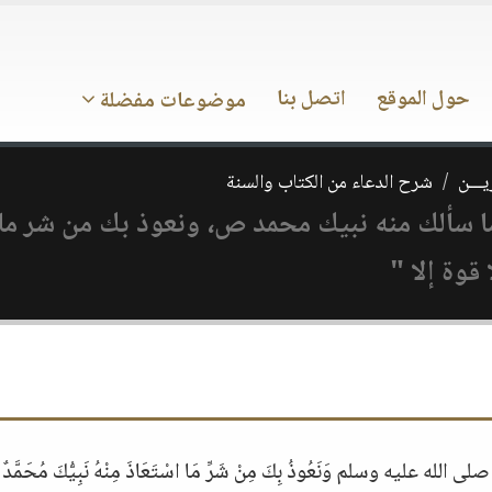
حول الموقع
اتصل بنا
موضوعات مفضلة
يـــن
شرح الدعاء من الكتاب والسنة
ما سألك منه نبيك محمد ص، ونعوذ بك من شر م
قوة إلا "
 مُحَمَّدٌ صلى الله عليه وسلم وَنَعُوذُ بِكَ مِنْ شَرِّ مَا اسْتَعَاذَ مِنْهُ نَبِيُّكَ مُحَمّ