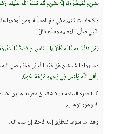
بِشَيْءٍ لَمْيَضُرُّوكَ إِلَّا بِشَيْءٍ قَدْ كَتَبَهُ اللَّهُ عَلَيْكَ، رُ
والأحاديث كثيرة في ذمّ المسألة، ومن أوقعها على ا
النَّبِيَّ صلّى اللهعليه وسلّم قَالَ:
(مَنْ نَزَلَتْ بِهِ فَاقَةٌ فَأَنْزَلَهَا بِالنَّاسِ لَمْ تُسَدَّ فَاقَتُهُ، وَم
وما رواه الشّيخان عَنْ عَبْدِ اللَّهِ بْنِ عُمَرَ رضي الله ع
يَلْقَى اللَّهَ وَلَيْسَ فِي وَجْهِهِ مُزْعَةُ لَحْمٍ)
.
6- الثّمرة السّادسة: لا شكّ انّ معرفة هذين الاسمين الكريمين
ألا وهو: الوهّاب.
وهذا ما سوف نتطرّق إليه لاحقا إن شاء الله.