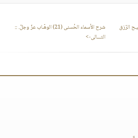
ُسنَى (19) مفاتيـح الرّزق
شرح الأسماء الحُسنى (21) الوهّـاب عزّ وجلّ.
::
التـــالى->
.»