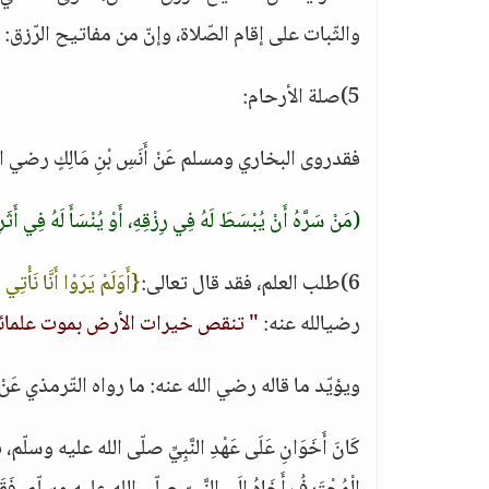
والثّبات على إقام الصّلاة، وإنّ من مفاتيح الرّزق:
5)صلة الأرحام:
فقدروى البخاري ومسلم عَنْ أَنَسِ بْنِ مَالِكٍ رضي الله 
(مَنْ سَرَّهُ أَنْ يُبْسَطَ لَهُ فِي رِزْقِهِ، أَوْ يُنْسَأَ لَهُ فِي أَثَ
6)طلب العلم، فقد قال تعالى:
{أَوَلَمْ يَرَوْا أَنَّا نَأْت
رضيالله عنه:
" تنقص خيرات الأرض بموت علمائه
ويؤيّد ما قاله رضي الله عنه: ما رواه التّرمذي عَنْ أَن
كَانَ أَخَوَانِ عَلَى عَهْدِ النَّبِيِّ صلّى الله عليه وسلّم، فَ