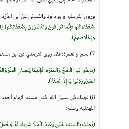
الْمُحْتَرِفُ أَخَاهُ إِلَى النَّبِيِّ صلّى الله عليه وسلّم،
وروى التّرمذي وأبو داود والنّسائي عَنْ أَبِي الدَّرْدَاء
ضُعَفَاءَكُمْ، فَإِنَّمَا تُرْزَقُونَ وَتُنْصَرُونَ بِضُعَفَائِكُمْ)
زاد
وَإِخْلَاصِهِمْ)
.
7)الحجّ والعمرة: فقد روى التّرمذي عن ابن مسعودٍ رضي الله عنه عن النّبيّ صلّى الله عليه وسلّم قال:
(تَابِعُوا بَيْنَ الْحَجِّ وَالْعُمْرَةِ، فَإِنَّهُمَا يَنْفِيَانِ الْفَقْرَ
الْمَبْرُورَةِثَوَابٌ إِلَّا الْجَنَّةُ)
.
8)الجهاد في سبيل الله: ففي مسند الإمام أحمد بسند ص
اللهعليه وسلّم:
(بُعِثْتُ بِالسَّيْفِ حَتَّى يُعْبَدَ اللَّهُ لَا شَرِيكَ لَهُ، وَجُعِ