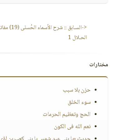
<-السـابق ::
شرح الأسماء الح
الحـلال 1
مختارات
حزن بلا سبب
سوء الخلق
الحج وتعظيم الحرمات
نعم الله فى الكون
حديث «يا بني عبد شمس يا بني كعب بن لؤي.