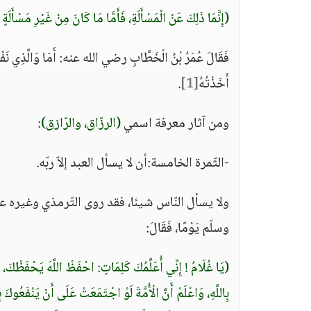
(إِنَّمَا ذَلِكَ عَنْ الْمَسْأَلَةِ، فَأَمَّا مَا كَانَ مِنْ غَيْرِ مَسْأَلَةٍ فَ
فَقَالَ عُمَرُ بْنُ الْخَطَّابِ رضي الله عنه: أَمَا وَالَّذِي نَفْسِي ب
أَخَذْتُهُ
[1]
.
ومن آثار معرفة اسمي
(الرزّاق، والرّازق)
:
-الثّمرة الخامسة:أن لا يسأل العبد إلاّ ربّه.
ولا يسأل النّاس شيئا، فقد روى التّرمذي وغيره عن ابن
وسلّم يَوْمًا، فَقَالَ:
(يَا غُلَامُ ! إِنِّي أُعَلِّمُكَ كَلِمَاتٍ: احْفَظْ اللَّهَ يَحْفَظْكَ،
بِاللَّهِ، وَاعْلَمْ أَنَّ الْأُمَّةَ لَوْ اجْتَمَعَتْ عَلَى أَنْ يَنْفَعُوكَ