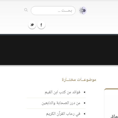
موضوعــات مختــارة
فوائد من كتب ابن القيم
من درر الصحابة والتابعين
في رحاب القرآن الكريم
اة،