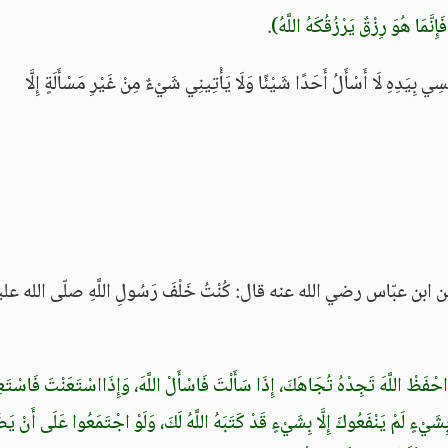
إِنَّمَا هُوَ رِزْقٌ يَرْزُقُكَهُ اللَّهُ)
.
ِيَدِهِ لَا أَسْأَلُ أَحَدًا شَيْئًا وَلَا يَأْتِينِي شَيْءٌ مِنْ غَيْرِ مَسْأَلَةٍ إِلَّا
 عبّاس رضي الله عنه قال: كُنْتُ خَلْفَ رَسُولِ اللَّهِ صلّى الله علي
 احْفَظْ اللَّهَ تَجِدْهُ تُجَاهَكَ، إِذَا سَأَلْتَ فَاسْأَلْ اللَّهَ، وَإِذَااسْتَعَنْتَ فَاسْتَع
 بِشَيْءٍ لَمْ يَنْفَعُوكَ إِلَّا بِشَيْءٍ قَدْ كَتَبَهُ اللَّهُ لَكَ، وَلَوْ اجْتَمَعُوا عَلَى أَنْ يَ