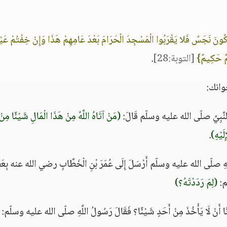
شْرِكُونَ نَجَسٌ فَلا يَقْرَبُوا الْمَسْجِدَ الْحَرَامَ بَعْدَ عَامِهِمْ هَذَا وَإِنْ خِفْتُمْ عَيْل
يمٌ حَكِيمٌ}
[التوبة:28]
.
َّبِيِّ صلّى الله عليه وسلّم قَالَ:
(مَنْ آتَاهُ اللَّهُ مِنْ هَذَا الْمَالِ شَيْئًا مِنْ
ِلَيْهِ)
.
ّهِ صلّى الله عليه وسلّم أَرْسَلَ إِلَى عُمَرَ بْنِ الْخَطَّابِ رضي الله عنه بِعَط
ّم:
(لِمَ رَدَدْتَهُ؟)
أَحَدِنَا أَنْ لَا يَأْخُذَ مِنْ أَحَدٍ شَيْئًا؟ فَقَالَ رَسُولُ اللَّهِ صلّى الله عليه وسلّم: