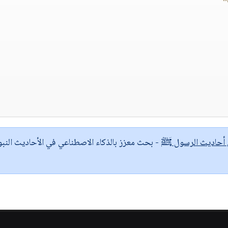
ى أحاديث الرسول ﷺ
- بحث معزز بالذكاء الاصطناعي في الأحاديث النبو