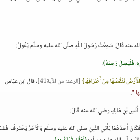
عنه قَالَ: سَمِعْتُ رَسُولَ اللَّهِ صلّى الله عليه وسلّم يَقُولُ:
رِهِ، فَلْيَصِلْ رَحِمَهُ)
.
ِي الْأَرْضَ نَنْقُصُهَا مِنْ أَطْرَافِهَا}
[الرعد: من الآية41]
، قال ابن عبّاس
ا "
.
َسِ بْنِ مَالِكٍ رضي الله عنه قَالَ:
كَانَ أَحَدُهُمَا يَأْتِي النَّبِيَّ صلّى الله عليه وسلّم وَالْآخَرُ يَحْتَرِفُ، فَشَك