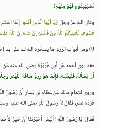
تَشَبَّهَبِقَوْمٍ فَهُوَ مِنْهُمْ)
.
وقال الله عزّ وجلّ:
{يَا أَيُّهَا الَّذِينَ آمَنُوا إِنَّمَا الْمُ
فَسَوْفَ يُغْنِيكُمُ اللَّهُ مِنْ فَضْلِهِ إِنْ شَاءَ إِنَّ اللَّهَ عَلِ
9) ومن أبواب الرّزق ما يسخّره الله لك على يد إخوانك:
فقد روى أحمد عَنْ أَبِي هُرَيْرَةَ رضي الله عنه عَنْ الن
أَنْ يَسْأَلَهُ، فَلْيَقْبَلْهُ، فَإِنَّمَا هُوَ رِزْقٌ سَاقَهُ اللَّهُعَزَّ وَجَلَّإ
وروى الإمام مالك عَنْ عَطَاءِ بْنِ يَسَارٍ أَنَّ رَسُولَ اللَ
فَرَدَّهُ عُمَرُ، فَقَالَ لَهُ رَسُولُ اللَّهِ صلّى الله عليه وسل
فَقَالَ: يَا رَسُولَ اللَّهِ ! أَلَيْسَ أَخْبَرْتَنَا أَنَّ خَيْرًا لِ