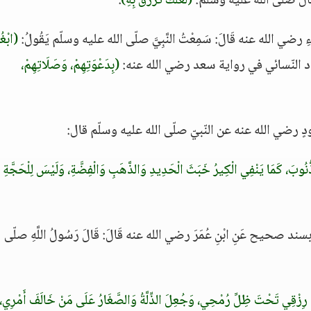
 فَقَالَ صلّى الله عليه وسلّم:
(لَعَلَّكَ تُرْزَقُ بِهِ)
.
ِ رضي الله عنه قَالَ: سَمِعْتُ النَّبِيَّ صلّى الله عليه وسلّم يَقُولُ:
(ابْغ
 النّسائي في رواية سعد رضي الله عنه:
(بِدَعْوَتِهِمْ، وَصَلَاتِهِمْ،
وَالذُّنُوبَ، كَمَا يَنْفِي الْكِيرُ خَبَثَ الْحَدِيدِ وَالذَّهَبِ وَالْفِضَّةِ، وَلَيْسَ لِلْحَجَّةِ
حيح عَنِ ابْنِ عُمَرَ رضي الله عنه قَالَ: قَالَ رَسُولُ اللَّهِ صلّى
لَ رِزْقِي تَحْتَ ظِلِّ رُمْحِي، وَجُعِلَ الذِّلَّةُ وَالصَّغَارُ عَلَى مَنْ خَالَفَ أَمْرِي،