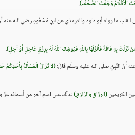
فِعَتْ الْأَقْلَامُ وَجَفَّتْ الصُّحُفُ)
.
لقلب ما رواه أبو داود والترمذي عن ابنِ مَسْعُودٍ رضي الله عنه أن
َنْ نَزَلَتْ بِهِ فَاقَةٌ فَأَنْزَلَهَا بِاللَّهِ فَيُوشِكُ اللَّهُ لَهُ بِرِزْقٍ عَاجِلٍ أَوْ آجِلٍ)
.
نه أَنَّ النَّبِيَّ صلّى الله عليه وسلّم قَالَ:
(لَا تَزَالُ الْمَسْأَلَةُ بِأَحَدِكُمْ حَ
(الرزّاق والرّازق)
تدلّك على اسم آخر من أسمائه عزّ و