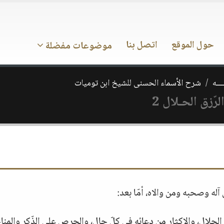
حول الموقع
اتصل بنا
موضوعات مفضلة
ـــه
شرح الأسماء الحسنى للشيخ ابن توميات
 آله وصحبه ومن والاه، أمّا بعد:
 الجلال، والإكثار من دعائه في كلّ حال، والحرص على الذّكر والمناج