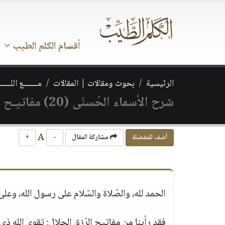
أقسام الكلم الطيب
الرئيسية
بحوث ومقالات | المقالات
مـــــــع اللــــــ
شرح الأسماء الحُسنَى (20) مفاتيـح الرّزق الحـلال 2
A
أضف للمفضلة
مشاركة المقال
-
+
الحمد لله، والصّلاة والسّلام على رسول الله، وعلى
فقد رأينا من مفاتيح الرّزق الحلال: تقوى الله ذي