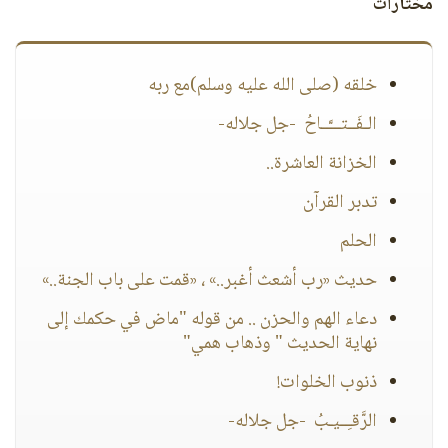
مختارات
خلقه (صلى الله عليه وسلم)مع ربه
الـفَــتـــَّــاحُ -جل جلاله-
الخزانة العاشرة..
تدبر القرآن
الحلم
حديث «رب أشعث أغبر..» ، «قمت على باب الجنة..»
دعاء الهم والحزن .. من قوله "ماض في حكمك إلى
نهاية الحديث " وذهاب همي"
ذنوب الخلوات!
الرَّقـِــيـبُ -جل جلاله-