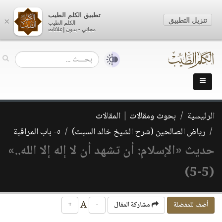
تطبيق الكلم الطيب
تنزيل التطبيق
×
الكلم الطيب
مجاني - بدون إعلانات
الرئيسية
بحوث ومقالات | المقالات
رياض الصالحين (شرح الشيخ خالد السبت)
٥- باب المراقبة
حديث «الإسلام: أن تشهد أن لا إله إلا الله..»
(5-5)
A
أضف للمفضلة
مشاركة المقال
-
+