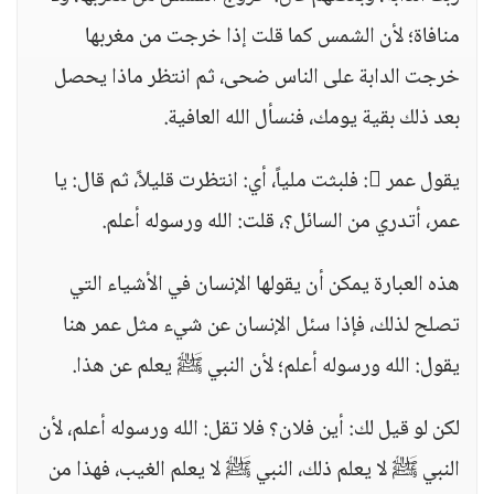
منافاة؛ لأن الشمس كما قلت إذا خرجت من مغربها
خرجت الدابة على الناس ضحى، ثم انتظر ماذا يحصل
بعد ذلك بقية يومك، فنسأل الله العافية.
يقول عمر : فلبثت ملياً، أي: انتظرت قليلاً، ثم قال: يا
عمر، أتدري من السائل؟، قلت: الله ورسوله أعلم.
هذه العبارة يمكن أن يقولها الإنسان في الأشياء التي
تصلح لذلك، فإذا سئل الإنسان عن شيء مثل عمر هنا
يقول: الله ورسوله أعلم؛ لأن النبي ﷺ يعلم عن هذا.
لكن لو قيل لك: أين فلان؟ فلا تقل: الله ورسوله أعلم، لأن
النبي ﷺ لا يعلم ذلك، النبي ﷺ لا يعلم الغيب، فهذا من