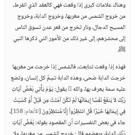
وهناك علامات كبرى إذا وقعت فهي كالعقد الذي انفرط،
من خروج الشمس من مغربها، وخروج الدابة، وخروج
المسيح الدجال، ونار تخرج من قعر عدن تسوق الناس
إلى محشرهم، إلى غير ذلك من الأمور التي ذكرها النبي
ﷺ.
فهذه إذا وقعت تتابعت، فالشمس إذا خرجت من مغربها
خرجت الدابة ضحى، وهذه الدابة تسِمُ كل إنسان، وتضع
عليه سمة يعرف بها، والله  يقول: يَوْمَ يَأْتِي بَعْضُ آيَاتِ
رَبِّكَ لاَ يَنفَعُ نَفْسًا إِيمَانُهَا لَمْ تَكُنْ آمَنَتْ مِن قَبْلُ أَوْ كَسَبَتْ
فِي إِيمَانِهَا خَيْرًا قُلِ انتَظِرُواْ إِنَّا مُنتَظِرُونَ
[الأنعام: 158]
،
جاء في بعض التفسيرات أن المقصود بقوله: بَعْضُ آيَاتِ
رَبِّكَ الدابة، وبعضهم قال: خروج الشمس من مغربها، ولا