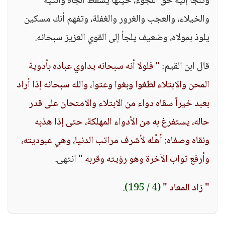
وتلجأ إليه حق اللجوء، حينها يسقط الجاه والتيه
والخيلاء، والعجب والغرور والغفلة، وتفهم أنك مسكين
يلوذ بمولاه، وضعيف يلجأ إلى القوي العزيز سبحانه.
قال ابن القيم:
" فلولا أنه سبحانه يداوي عباده بأدوية
المحن والابتلاء لطغوا وبغوا وعتوا، والله سبحانه إذا أراد
بعبد خيراً سقاه دواء من الابتلاء والامتحان على قدر
حاله، يستفرغ به من الأدواء المهلكة، حتى إذا هذبه
ونقاه وصفاه: أهَّله لأشرف مراتب الدنيا، وهي عبوديته،
وأرفع ثواب الآخرة وهو رؤيته وقربه "
انتهى.
" زاد المعاد "
(4 / 195)
.