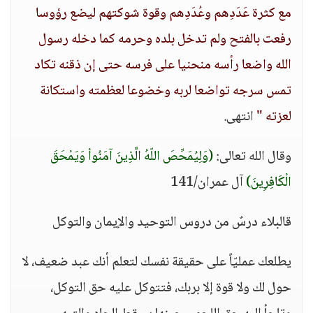
مع كثرة عَدَدِهم وعُدَدِهم وقوة شوكتهم ليضع رؤوسا
رفعت بالفتح ولم تدخل بلده وحرمه كما دخله رسول
الله واضعا رأسه منحنيا على فرسه حتى إن ذقنه تكاد
تمس سرجه تواضعا لربه وخضوعا لعظمته واستكانة
لعزته "
انتهى.
وقال الله تعالى:
(وَلِيُمَحِّصَ اللّهُ الَّذِينَ آمَنُواْ وَيَمْحَقَ
الْكَافِرِينَ)
آل عمران/141
قالبلاء درسٌ من دروس التوحيد والإيمان والتوكل
يطلعك عمليّاً على حقيقة نفسك لتعلم أنك عبد ضعيف، لا
حول لك ولا قوة إلا بربك، فتتوكل عليه حق التوكل،