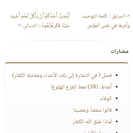
<-السـابق ::
كلمة التوحيد
أَيُحِبُّ أَحَدُكُمْ أَنْ يَأْكُلَ لَحْمَ أَخِيهِ
وأثرها في نفس المؤمن
مَيْتًا فَكَرِهْتُمُوهُ
:: التـــالى->
مختارات
فصل ( في التجارة إلى بلاد الأعداء ومعاملة الكفار)
أنماط: (38) نمط الفزع الهلوع!
الوفاء
قالوا سمعنا وعصينا
لماذا خلق الله الكفار