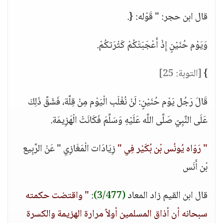
قال ابن حجر: " قَوْله: {.
وَيَوْم حُنَيْنٍ إِذْ أَعْجَبَتْكُمْ كَثْرَتكُمْ.
}
[التوبة: 25]
قَالَ رَجُل يَوْم حُنَيْنٍ: لَنْ نُغْلَب الْيَوْم مِنْ قِلَّة، فَشَقَّ ذَلِكَ
عَلَى النَّبِيّ صَلَّى اللَّه عَلَيْهِ وَسَلَّمَ فَكَانَتْ الْهَزِيمَة.
" رَوَاه يُونُس بْن بُكَيْر فِي "
زِيَادَات الْمَغَازِي " عَنْ الرَّبِيع
بْن أَنَس
قال ابن القيم زاد المعاد
(3/477)
:
" واقتضت حكمته
سبحانه أن أذاق المسلمين أولاً مرارة الهزيمة والكسرة