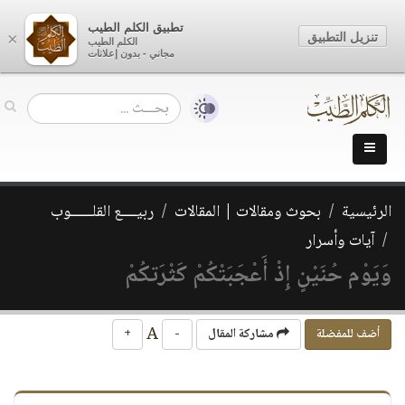
تطبيق الكلم الطيب
تنزيل التطبيق
×
الكلم الطيب
مجاني - بدون إعلانات
الرئيسية
بحوث ومقالات | المقالات
ربيــــع القلــــــوب
آيات وأسرار
وَيَوْم حُنَيْنٍ إِذْ أَعْجَبَتْكُمْ كَثْرَتكُمْ
A
أضف للمفضلة
مشاركة المقال
-
+