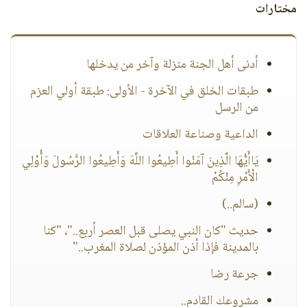
مختارات
أدنى أهل الجنة منزلة وآخر من يدخلها
طبقات الخلق في الآخرة - الأولى: طبقة أولي العزم
من الرسل
الداعية وصناعة العلاقات
يَاأَيُّهَا الَّذِينَ آمَنُوا أَطِيعُوا اللَّهَ وَأَطِيعُوا الرَّسُولَ وَأُوْلِي
الْأَمْرِ مِنْكُمْ
(سالم..)
حديث "كان النبي يصلى قبل العصر أربع.."، "كنا
بالمدينة فإذا أذن المؤذن لصلاة المغرب.."
جرعة رضا
مشروعك القادم..