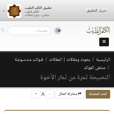
تطبيق الكلم الطيب
تنزيل التطبيق
×
الكلم الطيب
مجاني - بدون إعلانات
الرئيسية
بحوث ومقالات | المقالات
فـوائـد مـتـنــوعـة
منتقى الفوائد
النصيحة ثمرة من ثمار الأخوة
A
أضف للمفضلة
مشاركة المقال
-
+