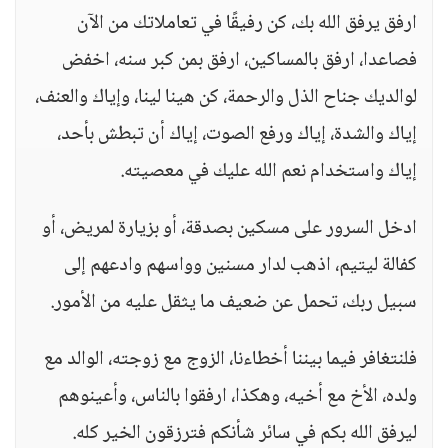
ارفق يرفق الله بك، كن رفيقًا في تعاملاتك من الآن
فصاعدا، ارفق بالمساكين، ارفق بمن كبر سنه، اخفض
لوالديك جناح الذل والرحمة، كن هينا لينا، وإياك والعنف،
إياك والشدة، إياك ورفع الصوت، إياك أن تبطش بأحد،
إياك واستخدام نعم الله عليك في معصيته.
ادخل السرور على مسكين بصدقة، أو بزيارة لمريض، أو
كفالة ليتيم، اذهب لدار مسنين وواسهم وادعهم إلى
سبيل ربك، تحمل عن ضعيف ما يثقل عليه من الأمور.
فلنتغافر فيما بيننا أخطاءنا، الزوج مع زوجته، الوالد مع
ولده، الأخ مع أخيه، وهكذا، ارفقوا بالناس، وأعينوهم
ليرفق الله بكم في سائر شأنكم فترزقون الخير كله.