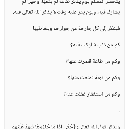
يتحسر المسلم يوم يذكر طاعة لم يتمها، وخيرا لم
يشارك فيه، ويوم يمر عليه وقت لا يذكر الله تعالى فيه.
فينظر إلى كل جارحة من جوارحه ويخاطبها:
كم من ذنب شاركت فيه؟
وكم من طاعة قصرت عنها؟
وكم من توبة تمنعت عنها؟
وكم من استغفار غفلت عنه؟
.
ويذكر قول الله تعالى: {حَتَّى إِذَا مَا جَاءُوهَا شَهِدَ عَلَيْهِمْ