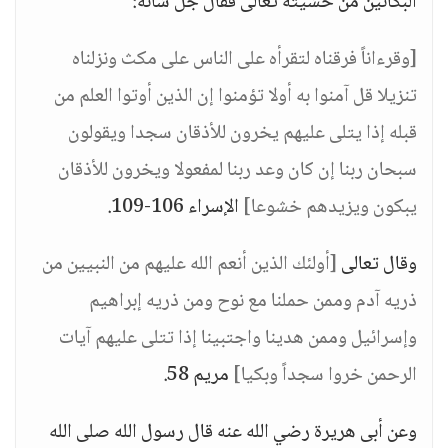
البكائين من خشيته تعالى فقال جل شأنه:
[وقرءاناً فرقناه لتقرأه على الناس على مكث ونزلناه
تنزيلا قل آمنوا به أولا تؤمنوا إن الذين أوتوا العلم من
قبله إذا يتلى عليهم يخرون للأذقان سجدا ويقولون
سبحان ربنا إن كان وعد ربنا لمفعولا ويخرون للأذقان
يبكون ويزيدهم خشوعا]
الإسراء 106-109.
وقال تعالى
[أولئك الذين أنعم الله عليهم من النبيين من
ذريه آدم وممن حملنا مع نوح ومن ذريه إبراهيم
وإسرائيل وممن هدينا واجتبينا إذا تتلى عليهم آيات
الرحمن خروا سجداً وبكيا]
مريم 58.
وعن أبى هريرة رضي الله عنه قال رسول الله صلى الله