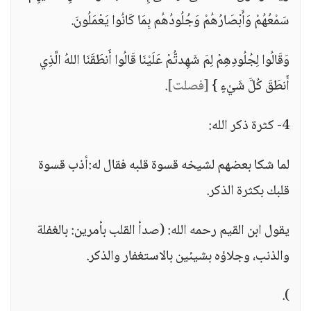
سَمْعُهُمْ وَأَبْصَارُهُمْ وَجُلُودُهُم بِمَا كَانُوا يَعْمَلُونَ.
وَقَالُوا لِجُلُودِهِمْ لِمَ شَهِدتُّمْ عَلَيْنَا قَالُوا أَنطَقَنَا اللهُ الَّذِي
أَنطَقَ كُلَّ شَيْءٍ }
[فصلت]
.
4- كثرة ذكر الله:
لما شكا بعضهم لشيخه قسوة قلبه فقال له:أذب قسوة
قلبك بكثرة الذكر.
يقول ابن القيم رحمه الله: (صدأ القلب بأمرين: بالغفلة
والذنب، وجلاؤه بشيئين بالاستغفار والذكر.
).