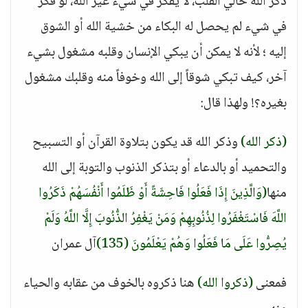
ذكَرَ الله خالي القلب، لا يفكر في شيء غير الله، لو فكر
في شيء لم يحصل له البكاء من خشية الله أو الشوق
إليه ؛ لأنه لا يمكن أن يبكي الإنسان وقلبه مشغول بشيء
آخر، كيف تبكي شوقاً إلى الله وخوفاً منه وقلبك مشغول
بغيره؟! ولهذا قال:
(ذكر الله)
وذكر الله قد يكون بتلاوة القرآن أو التسبيح
والتحميد أو بالدعاء أو بتذكر الذنوب والتوبة إلى الله
منها
(وَالَّذِينَ إِذَا فَعَلُوا فَاحِشَةً أَوْ ظَلَمُوا أَنْفُسَهُمْ ذَكَرُوا
اللَّهَ فَاسْتَغْفَرُوا لِذُنُوبِهِمْ وَمَنْ يَغْفِرُ الذُّنُوبَ إِلَّا اللَّهُ وَلَمْ
يُصِرُّوا عَلَى مَا فَعَلُوا وَهُمْ يَعْلَمُونَ (135)
آل عمران
فمعنى
(ذكروا الله)
هنا ذكروه بالخوف من عقابه والحياء