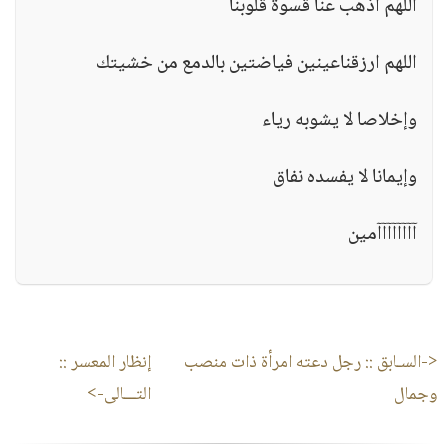
اللهم أذهب عنا قسوة قلوبنا
اللهم ارزقناعينين فياضتين بالدمع من خشيتك
وإخلاصا لا يشوبه رياء
وإيمانا لا يفسده نفاق
آآآآآآآآمين
<-السـابق ::
رجل دعته امرأة ذات منصب
إنظار المعسر
::
وجمال
التـــالى->