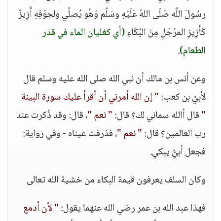
رسُولَ اللَّه صَلّى اللهُ عَلَيْهِ وسَلَّم وَهُو يُصلِّي ولجوْفِهِ أَزِيزٌ
كَأَزِيزِ المرْجَلِ مِنَ البُكَاءِ
(أي كغليان الماء في قدر
الطعام)
.
وعن أنس بن مالك أن نبي الله صلى الله عليه وسلم قال
لأبيِّ بن كعب:
" إن الله أمرني أن أقرأ عليك سورة البينة
"
قال أالله سماني لك؟ قال:
" نعم "
، قال: وقد ذُكرت عند
رب العالمين؟ قال:
" نعم "
، فذرفت عيناه - وفي رواية:
فجعل أبيٌّ يبكي.
وكان السلف يعرفون قيمة البكاء من خشية الله تعالى
فهذا عبد الله بن عمر رضي الله عنهما يقول:
" لأن أدمع