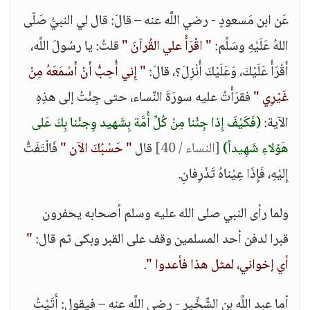
عَن ابن مَسعودٍ - رضي اللَّه عنه – قالَ: قال لي النبيُّ صَلّى
اللهُ عَلَيْهِ وسَلَّم:
" اقْرَأْ علي القُرآنَ "
قلتُ: يا رسُولَ اللَّه،
أَقْرَأُ عَلَيْكَ، وَعَلَيْكَ أُنْزِلَ؟، قالَ:
" إِني أُحِبُّ أَنْ أَسْمَعَهُ مِنْ
غَيْرِي "
فقرَأْتُ عليه سورَةَ النِّساء، حتى جِئْتُ إلى هذِهِ
الآية:
(فَكَيْفَ إِذا جِئْنا مِنْ كُلِّ أُمَّة بِشَهيد وِجئْنا بِكَ عَلى
هَؤلاءِ شَهِيداً)
[النساء / 40]
قال
" حَسْبُكَ الآن "
فَالْتَفَتُّ
إِليْهِ، فَإِذَا عِيْناهُ تَذْرِفانِ.
ولما رأى النبي صلى الله عليه وسلم أصحابه يحفرون
قبرا لدفن أحد المسلمين وقف على القبر وبكى ثم قال:
"
أي إخواني، لمثل هذا فأعدوا "
.
أما عبد اللَّه بنِ الشِّخِّير - رضي اللَّه عنه – فيقول: أَتَيْتُ