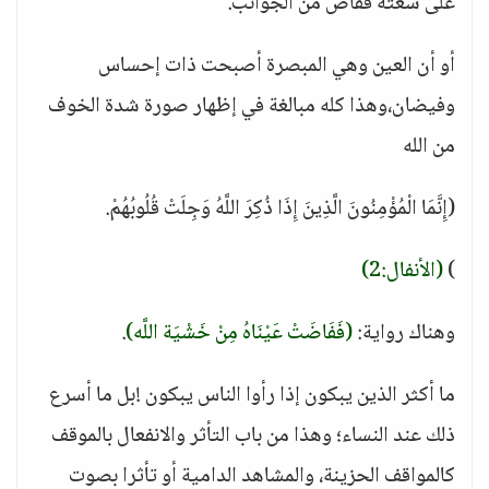
على سعته ففاض من الجوانب.
أو أن العين وهي المبصرة أصبحت ذات إحساس
وفيضان،وهذا كله مبالغة في إظهار صورة شدة الخوف
من الله
(إِنَّمَا الْمُؤْمِنُونَ الَّذِينَ إِذَا ذُكِرَ اللَّهُ وَجِلَتْ قُلُوبُهُمْ.
)
(الأنفال:2)
وهناك رواية:
(فَفَاضَتْ عَيْنَاهُ مِنْ خَشْيَة اللَّه)
.
ما أكثر الذين يبكون إذا رأوا الناس يبكون !بل ما أسرع
ذلك عند النساء؛ وهذا من باب التأثر والانفعال بالموقف
كالمواقف الحزينة، والمشاهد الدامية أو تأثرا بصوت