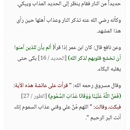
حديداً من النار فقام ينظر إلى الحديد المذاب ويبكي.
وكأنه رضي الله عنه تذكر النار وعذاب أهلها حين رأى
هذا المشهد.
وعن نافع قال: كان ابن عمر إذا قرأ
( ألم يأن للذين آمنوا
أن تخشع قلوبهم لذكر الله)
[الحديد / 16]
بكى حتى
يغلبه البكاء.
وقال مسروق رحمه الله:
" قرأت على عائشة هذه الآية:
(فَمَنَّ اللَّهُ عَلَيْنَا وَوَقَانَا عَذَابَ السَّمُومِ)
[الطور / 27]
فبكت، وقالت: "
اللهم مُنَّ علي وقني عذاب السموم إنك
أنت البر الرحيم ".