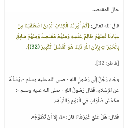
حال المقتصد
قال الله تعالى:
{ثُمَّ أَوْرَثْنَا الْكِتَابَ الَّذِينَ اصْطَفَيْنَا مِنْ
عِبَادِنَا فَمِنْهُمْ ظَالِمٌ لِنَفْسِهِ وَمِنْهُمْ مُقْتَصِدٌ وَمِنْهُمْ سَابِقٌ
بِالْخَيْرَاتِ بِإِذْنِ اللَّهِ ذَلِكَ هُوَ الْفَضْلُ الْكَبِيرُ
(32)
}
.
[فاطر: 32]
.
وجَاءَ رَجُلٌ إِلَى رَسُولِ اللهِ - صلى الله عليه وسلم -، يَسْألُهُ
عَنِ الإِسْلامِ، فَقال رَسُولُ اللهِ - صلى الله عليه وسلم -:
«خَمْسُ صَلَوَاتٍ فِي الْيَوْمِ وَاللَّيْلَةِ».
فَقال: هَلْ عَلَيَّ غَيْرُهَا؟ قال: «لا، إِلا أنْ تَطَّوَّعَ».