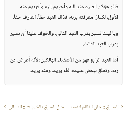
فآثر هؤلاء العبيد عند الله وأحبهم إليه وأقربهم منه
الأول، لكمال معرفته بربه، فذاك العبد حقاً، العارف حقاً.
ويا ليتنا نسير بدرب العبد الثاني، والخوف علينا أن نسير
بدرب العبد الثالث.
أما العبد الرابع فهو من الأشقياء الهالكين؛ لأنه أعرض عن
ربه، وتعلق ببعض عبيده، فله يريد، ومنه يريد.
<-السـابق ::
حال الظالم لنفسه
حال السابق بالخيرات
:: التـــالى->