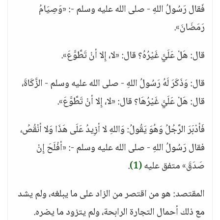
فَقال رَسُولُ اللهِ - صلى الله عليه وسلم -: «وَصِيَامُ
رَمَضَانَ».
قال: هَلْ عَلَيَّ غَيْرُهُ؟ قال: «لا، إِلا أنْ تَطَّوَّعَ».
قال: وَذَكَرَ لَهُ رَسُولُ اللهِ - صلى الله عليه وسلم - الزَّكَاةَ،
قال: هَلْ عَلَيَّ غَيْرُهَا؟ قال: «لا، إِلا أنْ تَطَّوَّعَ».
فَأدْبَرَ الرَّجُلُ وَهُوَ يَقُولُ: وَاللهِ لا أزِيدُ عَلَى هَذَا وَلا أنْقُصُ،
فقال رَسُولُ اللهِ - صلى الله عليه وسلم -: «أفْلَحَ إِنْ
صَدَقَ» متفق عليه
(1)
.
المقتصد: هو من اقتصر من الزاد على ما يبلغه، ولم يشد
مع ذلك أحمال التجارة الرابحة، ولم يتزود ما يضره.