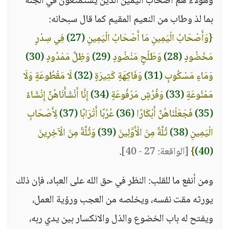
وهؤلاء هم أصحاب اليمين الذين يستمتعون في الجنة
بما لذ وطاب من النعيم المقيم كما قال سبحانه:
{وَأَصْحَابُ الْيَمِينِ مَا أَصْحَابُ الْيَمِينِ
(27)
فِي سِدْرٍ
مَخْضُودٍ
(28)
وَطَلْحٍ مَنْضُودٍ
(29)
وَظِلٍّ مَمْدُودٍ
(30)
وَمَاءٍ مَسْكُوبٍ
(31)
وَفَاكِهَةٍ كَثِيرَةٍ
(32)
لَا مَقْطُوعَةٍ وَلَا
مَمْنُوعَةٍ
(33)
وَفُرُشٍ مَرْفُوعَةٍ
(34)
إِنَّا أَنْشَأْنَاهُنَّ إِنْشَاءً
(35)
فَجَعَلْنَاهُنَّ أَبْكَارًا
(36)
عُرُبًا أَتْرَابًا
(37)
لِأَصْحَابِ
الْيَمِينِ
(38)
ثُلَّةٌ مِنَ الْأَوَّلِينَ
(39)
وَثُلَّةٌ مِنَ الْآخِرِينَ
(40)
}
[الواقعة: 27 - 40]
.
ومن أنفع ما للقلب: النظر في حق الله على العباد، فإن ذلك
يورثه مقت نفسه، ويخلصه من العجب ورؤية العمل،
ويفتح له باب الخضوع والذل والانكسار بين يدي ربه،