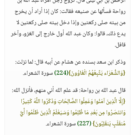
الرحمن بن أبي ليلى قال: تزوج رجل امرأة عبد الله بن
رواحة فسألها عن صنيعه فقالت: كان إذا أراد أن يخرج
من بيته صلى ركعتين وإذا دخل بيته صلى ركعتين لا
يدع ذلك، قالوا: وكان عبد الله أول خارج إلى الغزو، وآخر
قافل.
وذكر ابن سعد بسنده عن هشام عن أبيه قال: لما نزلت:
{وَالشُّعَرَاء يَتَّبِعُهُمُ الْغَاوُونَ}
(224)
سورة الشعراء.
قال عبد الله بن رواحة: قد علم الله أني منهم، فأنزل الله:
{إِلَّا الَّذِينَ آمَنُوا وَعَمِلُوا الصَّالِحَاتِ وَذَكَرُوا اللَّهَ كَثِيرًا
وَانتَصَرُوا مِن بَعْدِ مَا ظُلِمُوا وَسَيَعْلَمُ الَّذِينَ ظَلَمُوا أَيَّ
مُنقَلَبٍ يَنقَلِبُونَ}
(227)
سورة الشعراء.