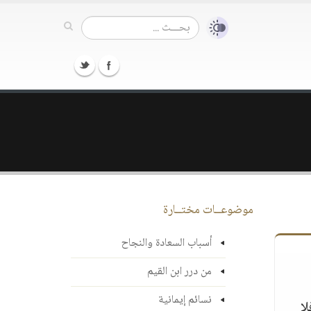
موضوعــات مختــارة
أسباب السعادة والنجاح
من درر ابن القيم
نسائم إيمانية
لا