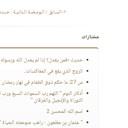
<-السـابق ::
الـومـضـة الـثانيـة : حــد
مختارات
حديث «فمن يعدل؟ إذا لم يعدل الله ورسوله..» (1
الزوج الذي يقع في المعاكسات..
س 27: ما حكم ذوق الطعام في نهار رمضان والمرأة صائمة؟
أذكار النوم " اللهم رب السموات السبع ور
التوراة والإنجيل والفرقان "
اسم الله المحسن 2
" عثمان بن مظعون - راهب صومعته الحياة "