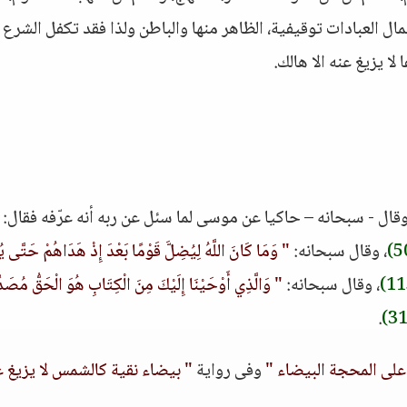
عمال العبادات توقيفية، الظاهر منها والباطن ولذا فقد تكفل الشرع 
ا يزيغ عنه الا هالك.
وقال - سبحانه – حاكيا عن موسى لما سئل عن ربه أنه عرّفه فقال:
، وقال سبحانه:
" وَمَا كَانَ اللَّهُ لِيُضِلَّ قَوْمًا بَعْدَ إِذْ هَدَاهُمْ حَتَّى يُب
، وقال سبحانه:
" وَالَّذِي أَوْحَيْنَا إِلَيْكَ مِنَ الْكِتَابِ هُوَ الْحَقُّ مُصَدِّ
.
على المحجة البيضاء "
وفى رواية
" بيضاء نقية كالشمس لا يزيغ ع