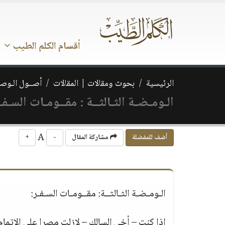
أقسام الكلم الطيب
الرئيسية
بحوث ومقالات | المقالات
أصــول الـوصـ
الـومـضـة الثـالثــة : مقــومـات السـفـ
A
أضف للمفضلة
مشاركة المقال
-
+
الـومـضـة الثـالثــة: مقــومـات السـفـر:
اذا كنت – أخى السالك – لازلت مصرا على الاتمام