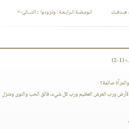
د هــدفــك
الـومـضـة الـرابـعـة : وتزودوا
:: التـــالى->
-2)
ب الأرض ورب العرش العظيم ورب كل شيء، فالق الحب والنوى ومنزل