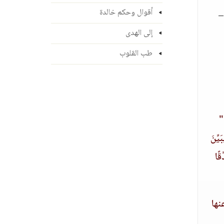
أقوال وحكم خالدة
–
إلى الهدى
طب القلوب
"
َيِّنَ
قًا
نها