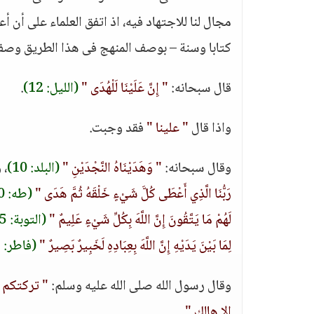
مجال لنا للاجتهاد فيه، اذ اتفق العلماء على أن أ
كتابا وسنة – بوصف المنهج فى هذا الطريق وصفا ل
قال سبحانه:
" إِنَّ عَلَيْنَا لَلْهُدَى "
(الليل: 12)
.
واذا قال
" علينا "
فقد وجبت.
وقال سبحانه:
" وَهَدَيْنَاهُ النَّجْدَيْنِ "
(البلد: 10)
، 
رَبُّنَا الَّذِي أَعْطَى كُلَّ شَيْءٍ خَلْقَهُ ثُمَّ هَدَى "
(طه: 50)
لَهُمْ مَا يَتَّقُونَ إِنَّ اللَّهَ بِكُلِّ شَيْءٍ عَلِيمٌ "
(التوبة: 115)
لِمَا بَيْنَ يَدَيْهِ إِنَّ اللَّهَ بِعِبَادِهِ لَخَبِيرٌ بَصِيرٌ "
(فاطر: 31)
وقال رسول الله صلى الله عليه وسلم:
" تركتكم 
الا هالك "
.