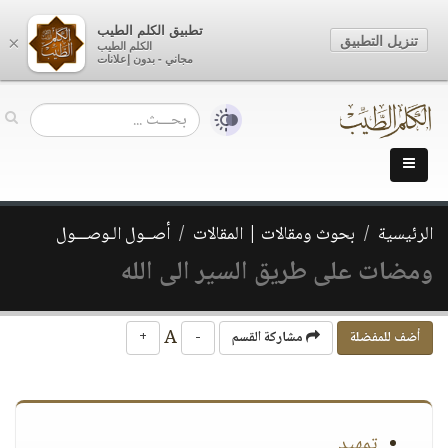
تطبيق الكلم الطيب
تنزيل التطبيق
×
الكلم الطيب
مجاني - بدون إعلانات
الرئيسية
بحوث ومقالات | المقالات
أصــول الـوصـــول
ومضات على طريق السير الى الله
A
أضف للمفضلة
مشاركة القسم
-
+
تمهيد