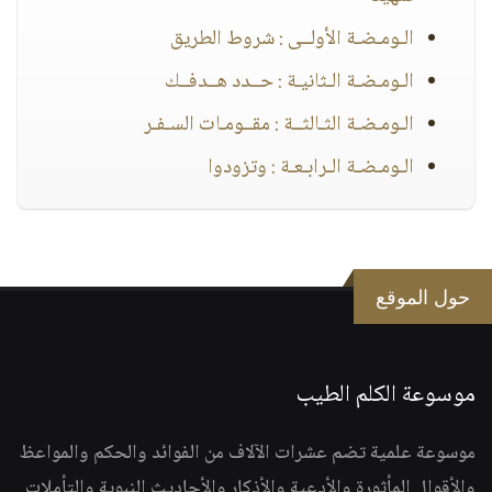
الـومـضـة الأولــى : شروط الطريق
الـومـضـة الـثانيـة : حــدد هــدفــك
الـومـضـة الثـالثــة : مقــومـات السـفـر
الـومـضـة الـرابـعـة : وتزودوا
حول الموقع
موسوعة الكلم الطيب
موسوعة علمية تضم عشرات الآلاف من الفوائد والحكم والمواعظ
والأقوال المأثورة والأدعية والأذكار والأحاديث النبوية والتأملات