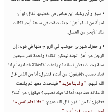
• سبق و أن رغبك ابن عباس في خطبتها فقال: لو أن
امرأة من نساء أهل الجنة بصقت في سبعة أبحر لكانت
تلك الأبحر من العسل.
• و حفزك شهر بن حوشب في الزواج منها في قوله: إن
الرجل من أهل الجنة ليتكئ اتكاءة واحدة قدر سبعين
سنة يحدث بعض نسائه ثم يلتفت الالتفاتة فتناديه أم لنا
فيك نصيب؟!فيقول: من أنت؟ فتقول: أنا من الذين قال
الله فيهم:
" و لدينا مزيد "
فيتحدث معها ثم يلتفت
الالتفاتة فتناديه: أما لنا فيك نصيب؟ فيقول: من أنت؟
فتقول: أنا من الذين قال الله عنهم:
" فلا تعلم نفس ما
اخفي لهم من قرة أعين "
.