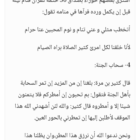
اشترى بعضهم حوراء بصداق 30 ختمة للقرآن فنام ليلة
قبل إن يكمل ورده فرآها في منامه تقول:
أتخطب مثلي و عني تنام و نوم المحبين عنا حرام
لأنا خلقنا لكل امرئ كثير الصلاة براه الصيام
4- سحاب الجنة:
قال كثير بن مرة: بلغنا إن من المزيد إن تمر السحابة
بأهل الجنة فتقول: بم تحبون إن أمطركم فلا يتمنون
شيئا إلا و أمطروه قال كثير: والله لئن أشهدني الله هذا
الموقف لأطلبن إليها إن تمطرني بالحور العين.
ونحن ندعوا الله أن نرزق هذا المطر،وان يظلنا هذا