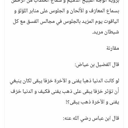
برؤية الوجه القبيح الدميم و سماع الخطاب من الرحمن
بسماع المعازف و الألحان و الجلوس على منابر اللؤلؤ و
الياقوت يوم المزيد بالجلوس في مجالس الفسق مع كل
شيطان مريد.
مقارنة
قال الفضيل بن عياض:
لو كانت الدنيا ذهبا يفنى و الآخرة خزفا يبقى لكان ينبغي
أن تؤثر خزفا يبقى على ذهب يفنى فكيف و الدنيا خزف
يفنى و الآخرة ذهب يبقى؟!
قال ابن عباس رضي الله عنه: