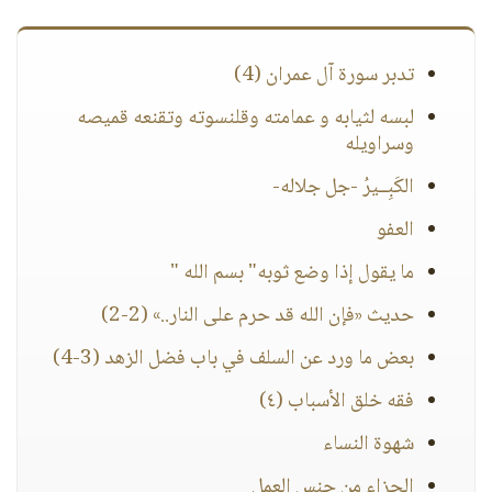
تدبر سورة آل عمران (4)
لبسه لثيابه و عمامته وقلنسوته وتقنعه قميصه
وسراويله
الكَبِــيرُ -جل جلاله-
العفو
ما يقول إذا وضع ثوبه" بسم الله "‏
حديث «فإن الله قد حرم على النار..» (2-2)
بعض ما ورد عن السلف في باب فضل الزهد (3-4)
فقه خلق الأسباب (٤)
شهوة النساء
الجزاء من جنس العمل