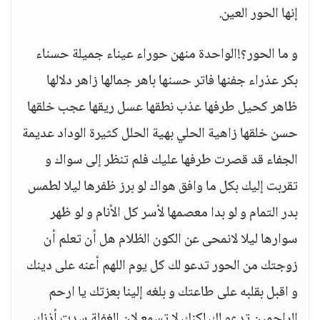
إنها الحور العين.
و ما الحور؟!الواحدة منهن حوراء عيناء جميلة حسناء
بكر عذراء جفنها فاتر حسنها باهر جمالها زاهر دلالها
ظاهر كحيل طرفها عذب نطقها عسل ريقها عجب خلقها
حسن خلقها زاهية الحلي بهية الحلل كثيرة الوداد عديمة
الجفاء قد قصرت طرفها عليك فلم تنظر إلى سواك و
تقربت إليك بكل ما وافق هواك لو برز ظفرها ليلا لطمس
بدر التمام و لو بدا معصمها لأسر كل الأنام و لو ظهر
سوارها ليلا لانمحى عن الكون الظلام هل أن تعلم أن
زوجتك من الحور تدعو لك كل يوم اللهم أعنه على دينك
و اقبل بقلبه على طاعتك و بلغه إلينا بعزتك يا ارحم
الراحمين تدعو لك لكنك لا تسمع لان الغفلة سدت أذنك.