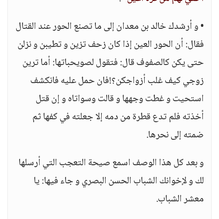
• و أرشدك خالد بن معدان إلى ما تصنع الحور عند القتال
فقال: أن الحور العين إذا كان زحف تزين و تطيبن و نزلن
حتى يكن كالصفوف قال: فتقول لصويحباتها: أما ترين
زوجي كيف غلب أزواجكن؟!فان حمل عليه فانكشف
استحيت و غطت وجهها و قالت وسواتاه و إن قتل
أخذته فلم تدع قطرة من دمه إلا جعلته في كفها ثم
ضمته إلى نحرها.
و بعد كل هذا الوصف اسمع صيحة التعجب التي أرسلها
لك و لإخوانك الشباب الحسن البصري و جاء فيها: يا
معشر الشباب.