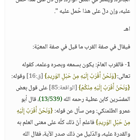
الجائزة، ويُنظر في النصّ الوارد، فإن دلّ على هذا حُمل
عليه، وإن دلّ على هذا حُمل عليه ".
اهـ
فيقال في صفة القرب ما قيل في صفة المعيّة:
1- فالقرب العامّ: يكون بسمعه وبصره وعلمه، كقوله
تعالى:
{وَنَحْنُ أَقْرَبُ إِلَيْهِ مِنْ حَبْلِ الوَرِيدِ}
[ق:16]
وقوله:
{وَنَحْنُ أَقْرَبُ إِلَيْهِ مِنْكُمْ}
[الواقعة:85]
على قول بعض
المفسّرين كابن عطية رحمه الله
(13/539)
، قال أبو
عمرو الطلمنكي: ومن سأل عن قوله:
{وَنَحْنُ أَقْرَبُ إِلَيْهِ
مِنْ حَبْلِ الوَرِيدِ}
فاعلم أنّ ذلك كلّه على معنى العلم به
والقدرة عليه، والدّليل من ذلك صدر الآية، فقال الله