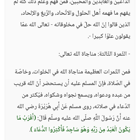
الدّاعين والعابدين والمحبّين، فمن فهم وعلم ذلك كلّه لم
يفهم ما فهمه أهل الحلول والاتّحاد، والزّيغ والإلحاد،
الذين قالوا إنّ الله حلّ في مخلوقاته - تعالى الله عمّا
يقولون علوّا كبيرا -.
- الثّمرة الثّالثة: مناجاة الله تعالى:
فمن الثّمرات العظيمة مناجاة الله في الخلوات، وخاصّة
في الصّلاة، فإنّ المسلم عليه أن يستحضر أنّ الله قريب
من عبده ودعواه، ويسمع نجواه وشكواه، فيُكثر من
الدّعاء في صلاته، روى مسلم عَنْ أَبِي هُرَيْرَةَ رضي الله
عنه أَنَّ رَسُولَ اللَّهِ صلّى الله عليه وسلّم قَالَ:
(أَقْرَبُ مَا
يَكُونُ الْعَبْدُ مِنْ رَبِّهِ وَهُوَ سَاجِدٌ فَأَكْثِرُوا الدُّعَاءَ )
.