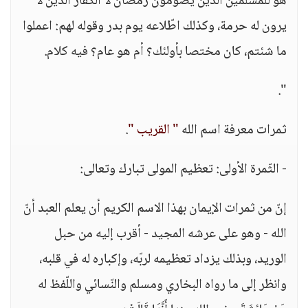
هو للمسلمين الذين يصومون رمضان لا الكفار الذين لا
يرون له حرمة، وكذلك اطّلاعه يوم بدر وقوله لهم: اعملوا
ما شئتم، كان مختصا بأولئك؟ أم هو عام؟ فيه كلام.
".
ثمرات معرفة اسم الله
" القريب "
.
- الثّمرة الأولى: تعظيم المولى تبارك وتعالى:
إنّ من ثمرات الإيمان بهذا الاسم الكريم أن يعلم العبد أنّ
الله - وهو على عرشه المجيد - أقرب إليه من حبل
الوريد، وبذلك يزداد تعظيمه لربّه، وإكباره له في قلبه،
وانظر إلى ما رواه البخاري ومسلم والنّسائي واللّفظ له