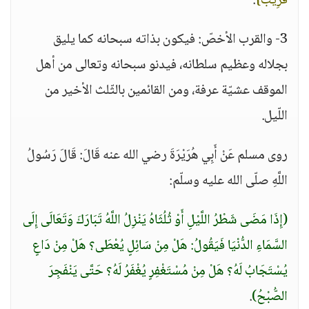
قَرِيبٌ}
.
3- والقرب الأخصّ: فيكون بذاته سبحانه كما يليق
بجلاله وعظيم سلطانه، فيدنو سبحانه وتعالى من أهل
الموقف عشيّة عرفة، ومن القائمين بالثّلث الأخير من
اللّيل.
روى مسلم عَنْ أَبِي هُرَيْرَةَ رضي الله عنه قَالَ: قَالَ رَسُولُ
اللَّهِ صلّى الله عليه وسلّم:
(إِذَا مَضَى شَطْرُ اللَّيْلِ أَوْ ثُلُثَاهُ يَنْزِلُ اللَّهُ تَبَارَكَ وَتَعَالَى إِلَى
السَّمَاءِ الدُّنْيَا فَيَقُولُ: هَلْ مِنْ سَائِلٍ يُعْطَى؟ هَلْ مِنْ دَاعٍ
يُسْتَجَابُ لَهُ؟ هَلْ مِنْ مُسْتَغْفِرٍ يُغْفَرُ لَهُ؟ حَتَّى يَنْفَجِرَ
الصُّبْحُ)
.