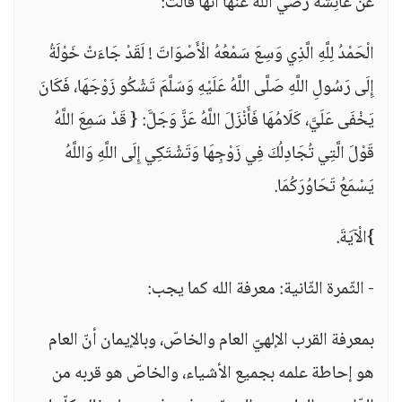
عَنْ عَائِشَةَ رضي الله عنها أَنَّهَا قَالَتْ:
الْحَمْدُ لِلَّهِ الَّذِي وَسِعَ سَمْعُهُ الْأَصْوَاتَ ! لَقَدْ جَاءَتْ خَوْلَةُ
إِلَى رَسُولِ اللَّهِ صَلَّى اللَّهُ عَلَيْهِ وَسَلَّمَ تَشْكُو زَوْجَهَا، فَكَانَ
يَخْفَى عَلَيَّ، كَلَامُهَا فَأَنْزَلَ اللَّهُ عَزَّ وَجَلَّ: { قَدْ سَمِعَ اللَّهُ
قَوْلَ الَّتِي تُجَادِلُكَ فِي زَوْجِهَا وَتَشْتَكِي إِلَى اللَّهِ وَاللَّهُ
يَسْمَعُ تَحَاوُرَكُمَا.
}الْآيَةَ.
- الثّمرة الثّانية: معرفة الله كما يجب:
بمعرفة القرب الإلهيّ العام والخاصّ، وبالإيمان أنّ العام
هو إحاطة علمه بجميع الأشياء، والخاصّ هو قربه من