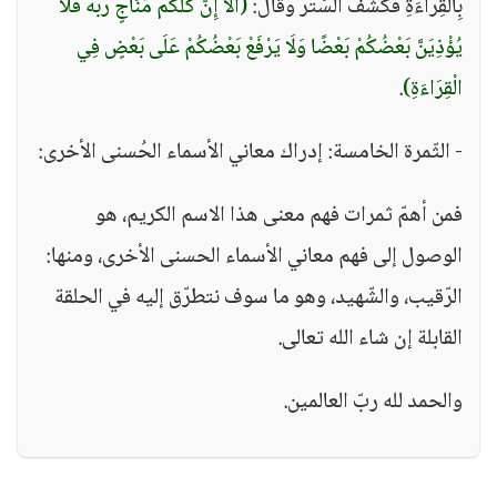
بِالْقِرَاءَةِ فَكَشَفَ السِّتْرَ وَقَالَ:
(أَلَا إِنَّ كُلَّكُمْ مُنَاجٍ رَبَّهُ فَلَا
يُؤْذِيَنَّ بَعْضُكُمْ بَعْضًا وَلَا يَرْفَعْ بَعْضُكُمْ عَلَى بَعْضٍ فِي
الْقِرَاءَةِ)
.
- الثّمرة الخامسة: إدراك معاني الأسماء الحُسنى الأخرى:
فمن أهمّ ثمرات فهم معنى هذا الاسم الكريم، هو
الوصول إلى فهم معاني الأسماء الحسنى الأخرى، ومنها:
الرّقيب، والشّهيد، وهو ما سوف نتطرّق إليه في الحلقة
القابلة إن شاء الله تعالى.
والحمد لله ربّ العالمين.