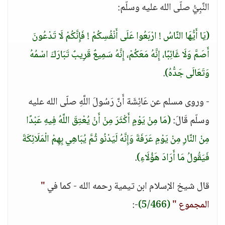
النَّبِيُّ صلّى الله عليه وسلّم:
(يَا أَيُّهَا النَّاسُ ! ارْبَعُوا عَلَى أَنْفُسِكُمْ ! فَإِنَّكُمْ لَا تَدْعُونَ
أَصَمَّ وَلَا غَائِبًا، إِنَّهُ مَعَكُمْ، إِنَّهُ سَمِيعٌ قَرِيبٌ تَبَارَكَ اسْمُهُ
وَتَعَالَى جَدُّهُ)
.
- وروى مسلم عن عَائِشَة أَنَّ رَسُولَ اللَّهِ صلّى الله عليه
وسلّم قَالَ:
(مَا مِنْ يَوْمٍ أَكْثَرَ مِنْ أَنْ يُعْتِقَ اللَّهُ فِيهِ عَبْدًا
مِنْ النَّارِ مِنْ يَوْمِ عَرَفَةَ وَإِنَّهُ لَيَدْنُو ثُمَّ يُبَاهِي بِهِمْ الْمَلَائِكَةَ
فَيَقُولُ مَا أَرَادَ هَؤُلَاءِ)
.
قال شيخ الإسلام ابن تيمية رحمه الله - كما في
"
المجموع "
(5/466)
-: