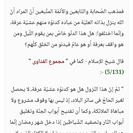
فمذهب الصّحابة والتّابعين والأئمّة المتَّبعين أنّ المراد أنّ
الله ينزل بذاته العليّة من عباده كدنوّه منهم عشيّة عرفة،
وإنّما اختلفوا: هل هذا الدنّو خاصّ بمن يقوم اللّيل ومن
هو واقف بعرفة أو هو عامّ فيدنو من الخلق كلّهم؟
قال شيخ الإسلام - كما في
" مجموع الفتاوى "
-:
(5/131)
" ثمّ إنّ هذا النّزول هل هو كدنوّه عشيّة عرفة، لا يحصل
لغير الحاجّ فى سائر البلاد، إذ ليس بها وقوف مشروع ولا
مباهاة الملائكة، وكما أن تفتيح أبواب الجنّة وتغليق
أبواب النّار وتصفيد الشّياطين إذا دخل شهر رمضان إنّما