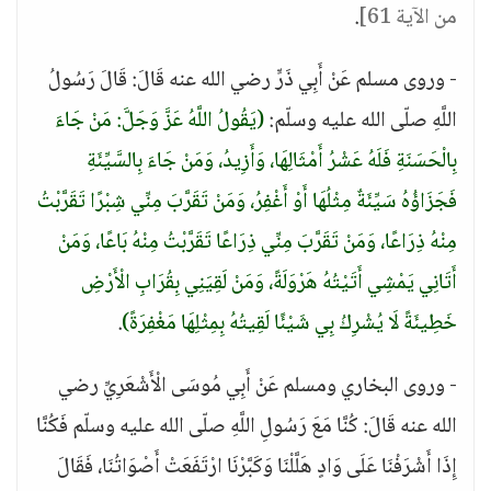
من الآية 61]
.
- وروى مسلم عَنْ أَبِي ذَرٍّ رضي الله عنه قَالَ: قَالَ رَسُولُ
اللَّهِ صلّى الله عليه وسلّم:
(يَقُولُ اللَّهُ عَزَّ وَجَلَّ: مَنْ جَاءَ
بِالْحَسَنَةِ فَلَهُ عَشْرُ أَمْثَالِهَا، وَأَزِيدُ، وَمَنْ جَاءَ بِالسَّيِّئَةِ
فَجَزَاؤُهُ سَيِّئَةٌ مِثْلُهَا أَوْ أَغْفِرُ، وَمَنْ تَقَرَّبَ مِنِّي شِبْرًا تَقَرَّبْتُ
مِنْهُ ذِرَاعًا، وَمَنْ تَقَرَّبَ مِنِّي ذِرَاعًا تَقَرَّبْتُ مِنْهُ بَاعًا، وَمَنْ
أَتَانِي يَمْشِي أَتَيْتُهُ هَرْوَلَةً، وَمَنْ لَقِيَنِي بِقُرَابِ الْأَرْضِ
خَطِيئَةً لَا يُشْرِكُ بِي شَيْئًا لَقِيتُهُ بِمِثْلِهَا مَغْفِرَةً)
.
- وروى البخاري ومسلم عَنْ أَبِي مُوسَى الْأَشْعَرِيِّ رضي
الله عنه قَالَ: كُنَّا مَعَ رَسُولِ اللَّهِ صلّى الله عليه وسلّم فَكُنَّا
إِذَا أَشْرَفْنَا عَلَى وَادٍ هَلَّلْنَا وَكَبَّرْنَا ارْتَفَعَتْ أَصْوَاتُنَا، فَقَالَ