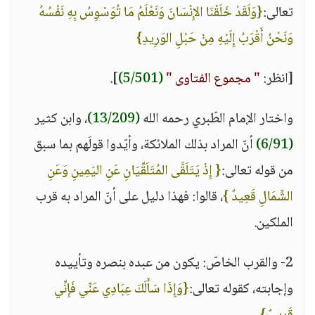
تعالى:
{وَلَقَدْ خَلَقْنَا الإِنْسَانَ وَنَعْلَمُ مَا تُوَسْوِسُ بِهِ نَفْسُهُ
وَنَحْنُ أَقْرَبُ إِلَيْهِ مِنْ حَبْلِ الوَرِيدِ}
[انظر:
" مجموع الفتاوى "
(5/501)
].
واختار الإمام الطّبري رحمه الله
(13/209)
، وابن كثير
(6/91)
أنّ المراد بذلك الملائكة، وأيّدوا قولَهم بما سبق
من قوله تعالى:
{ إِذْ يَتَلَقَّى المُتَلَقِّيَانِ عَنِ اليَمِينِ وَعَنِ
الشِّمَالِ قَعِيدٌ }
، قالوا: فهذا دليل على أنّ المراد به قرب
الملكين.
2- والقرب الخاصّ: يكون من عبده بنصره وتأييده
وإجابته، كقوله تعالى:
{وَإِذَا سَأَلَكَ عِبَادِي عَنِّي فَإِنِّي