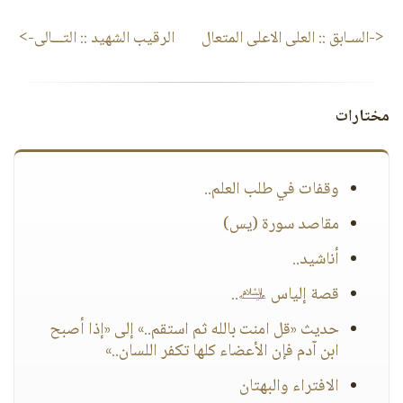
<-السـابق ::
العلى الاعلى المتعال
الرقيب الشهيد
:: التـــالى->
مختارات
وقفات في طلب العلم..
مقاصد سورة (يس)
أناشيد..
قصة إلياس ﵇..
حديث «قل امنت بالله ثم استقم..» إلى «إذا أصبح
ابن آدم فإن الأعضاء كلها تكفر اللسان..»
الافتراء والبهتان