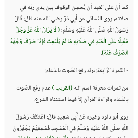
كما أنّ على العبد أن يُحسِن الوقوف بين يدي ربّه في
صلاته، روى النّسائي عن أَبِي ذَرّ رضي الله عنه قال: قَالَ
رَسُولُ اللَّهِ صَلَّى اللَّهُ عَلَيْهِ وَسَلَّمَ:
( لَا يَزَالُ اللَّهُ عَزَّ وَجَلَّ
مُقْبِلًا عَلَى الْعَبْدِ فِي صَلَاتِهِ مَا لَمْ يَلْتَفِتْ فَإِذَا صَرَفَ وَجْهَهُ
انْصَرَفَ عَنْهُ)
.
- الثّمرة الرّابعة:ترك رفع الصّوت بالدّعاء:
من ثمرات معرفة اسم الله
(القريب )
عدم رفع الصّوت
بالدّعاء وقراءة القرآن إلاّ فيما استثناه الشّرع.
روى أبو داود وغيره عَنْ أَبِي سَعِيدٍ قَالَ: اعْتَكَفَ رَسُولُ
اللَّهِ صَلَّى اللَّهُ عَلَيْهِ وَسَلَّمَ فِي الْمَسْجِدِ فَسَمِعَهُمْ يَجْهَرُونَ