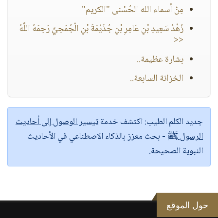
مِنْ أسماء الله الحُسْنى "الكريم"
زُهْدُ سَعِيدِ بْنِ عَامِرِ بْنِ جُذَيْمَةَ بْنِ الْجُمَحِيِّ رَحِمَهُ اللَّهُ
<<
بشارة عظيمة..
الخزانة السابعة..
جديد الكلم الطيب:
اكتشف خدمة
تيسير الوصول إلى أحاديث
الرسول ﷺ
- بحث معزز بالذكاء الاصطناعي في الأحاديث
النبوية الصحيحة.
حول الموقع