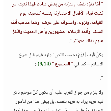
" أمّا دنوّه نفسُه وتقرّبه من بعض عباده، فهذا يُثبته من
يُثبت قيام الأفعال الاختياريّة بنفسه كمجيئه يوم
القيامة، ونزوله، واستوائه على عرشه، وهذا مذهب أئمّة
السلف، وأئمّة الإسلام المشهورين وأهل الحديث والنّقل
عنهم بذلك متواتر "
.
وكلّ قُرْب يُفهَمُ بحسب النّص الوارد فيه، قال شيخ
الإسلام – كما في
" المجموع "
(6/14)
-:
".
ولا يلزم من جواز القرب عليه أن يكون كلّ موضع ذكر
فيه قربه يراد به قربه بنفسه، بل يبقى هذا من الأمور