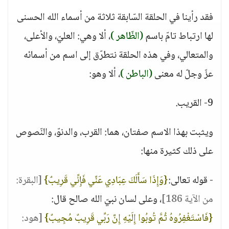
فقد رأينا في الحلقة السّابقة ثلاثة من أسماء الله الحسنى
لها ارتباط تامّ باسم
(الظّاهر )
، ألا وهي: العليّ، والأعلى،
والمتعالي، وفي هذه الحلقة نتطرّق إلى اسم من أسمائه
عزّ وجلّ له معنى
(الباطن )
، ألا وهو:
9- القريب.
ويثبت بهذا الاسم صفتان، هما: القرب، والدنوّ، والنّصوص
على ذلك كثيرة منها:
- قوله تعالى:
{وَإِذَا سَأَلَكَ عِبَادِي عَنِّي فَإِنِّي قَرِيبٌ}
[البقرة:
من الآية 186]
، وعلى لسان نبيّ الله صالح قال:
{فَاسْتَغْفِرُوهُ ثُمَّ تُوبُوا إِلَيْهِ إِنَّ رَبِّي قَرِيبٌ مُجِيبٌ}
[هود: