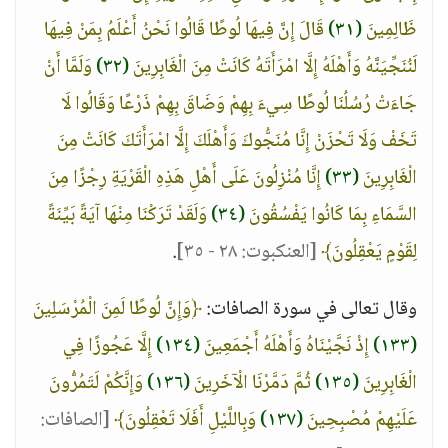
ظَالِمِينَ
(٣١)
قَالَ إِنَّ فِيهَا لُوطًا قَالُوا نَحْنُ أَعْلَمُ بِمَنْ فِيهَا
لَنُنَجِّيَنَّهُ وَأَهْلَهُ إِلَّا امْرَأَتَهُ كَانَتْ مِنَ الْغَابِرِينَ
(٣٢)
وَلَمَّا أَنْ
جَاءَتْ رُسُلُنَا لُوطًا سِيءَ بِهِمْ وَضَاقَ بِهِمْ ذَرْعًا وَقَالُوا لَا
تَخَفْ وَلَا تَحْزَنْ إِنَّا مُنَجُّوكَ وَأَهْلَكَ إِلَّا امْرَأَتَكَ كَانَتْ مِنَ
الْغَابِرِينَ
(٣٣)
إِنَّا مُنْزِلُونَ عَلَى أَهْلِ هَذِهِ الْقَرْيَةِ رِجْزًا مِنَ
السَّمَاءِ بِمَا كَانُوا يَفْسُقُونَ
(٣٤)
وَلَقَدْ تَرَكْنَا مِنْهَا آيَةً بَيِّنَةً
لِقَوْمٍ يَعْقِلُونَ﴾
[العنكبوت: ٢٨ - ٣٥]
.
وقال تعالى في سورة الصافات:
﴿وَإِنَّ لُوطًا لَمِنَ الْمُرْسَلِينَ
(١٣٣)
إِذْ نَجَّيْنَاهُ وَأَهْلَهُ أَجْمَعِينَ
(١٣٤)
إِلَّا عَجُوزًا فِي
الْغَابِرِينَ
(١٣٥)
ثُمَّ دَمَّرْنَا الْآخَرِينَ
(١٣٦)
وَإِنَّكُمْ لَتَمُرُّونَ
عَلَيْهِمْ مُصْبِحِينَ
(١٣٧)
وَبِاللَّيْلِ أَفَلَا تَعْقِلُونَ﴾
[الصافات: