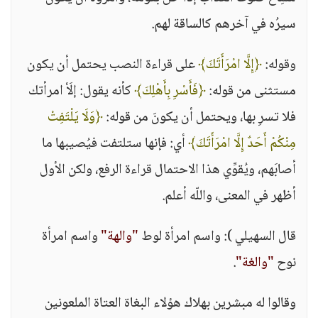
سيرُه في آخرهم كالساقة لهم.
وقوله:
﴿إِلَّا امْرَأَتَكَ﴾
على قراءة النصب يحتمل أن يكون
مستثنى من قوله:
﴿فَأَسْرِ بِأَهْلِكَ﴾
كأنه يقول: إلَأ امرأتك
فلا تسرِ بها، ويحتمل أن يكونَ من قوله:
﴿وَلَا يَلْتَفِتْ
مِنْكُمْ أَحَدٌ إِلَّا امْرَأَتَكَ﴾
أي: فإنها ستلتفت فيُصيبها ما
أصابَهم، ويُقوِّي هذا الاحتمال قراءة الرفع، ولكن الأول
أظهر في المعنى، واللّه أعلم.
قال السهيلي ): واسم امرأة لوط
"والهة"
واسم امرأة
نوح
"والغة"
.
وقالوا له مبشرين بهلاك هؤلاء البغاة العتاة الملعونين