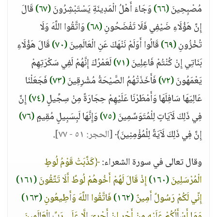
مُصْبِحِينَ
(٦٦)
وَجَاءَ أَهْلُ الْمَدِينَةِ يَسْتَبْشِرُونَ
(٦٧)
قَالَ
إِنَّ هَؤُلَاءِ ضَيْفِي فَلَا تَفْضَحُونِ
(٦٨)
وَاتَّقُوا اللَّهَ وَلَا
تُخْزُونِ
(٦٩)
قَالُوا أَوَلَمْ نَنْهَكَ عَنِ الْعَالَمِينَ
(٧٠)
قَالَ هَؤُلَاءِ
بَنَاتِي إِنْ كُنْتُمْ فَاعِلِينَ
(٧١)
لَعَمْرُكَ إِنَّهُمْ لَفِي سَكْرَتِهِمْ
يَعْمَهُونَ
(٧٢)
فَأَخَذَتْهُمُ الصَّيْحَةُ مُشْرِقِينَ
(٧٣)
فَجَعَلْنَا
عَالِيَهَا سَافِلَهَا وَأَمْطَرْنَا عَلَيْهِمْ حِجَارَةً مِنْ سِجِّيلٍ
(٧٤)
إِنَّ
فِي ذَلِكَ لَآيَاتٍ لِلْمُتَوَسِّمِينَ
(٧٥)
وَإِنَّهَا لَبِسَبِيلٍ مُقِيمٍ
(٧٦)
إِنَّ فِي ذَلِكَ لَآيَةً لِلْمُؤْمِنِينَ﴾
[الحجر: ٥١ - ٧٧]
.
وقال تعالى في سورة الشعراء:
﴿كَذَّبَتْ قَوْمُ لُوطٍ
الْمُرْسَلِينَ
(١٦٠)
إِذْ قَالَ لَهُمْ أَخُوهُمْ لُوطٌ أَلَا تَتَّقُونَ
(١٦١)
إِنِّي لَكُمْ رَسُولٌ أَمِينٌ
(١٦٢)
فَاتَّقُوا اللَّهَ وَأَطِيعُونِ
(١٦٣)
وَمَا أَسْأَلُكُمْ عَلَيْهِ مِنْ أَجْرٍ إِنْ أَجْرِيَ إِلَّا عَلَى رَبِّ الْعَالَمِينَ