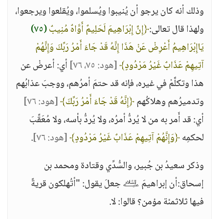
وذلك أنه كان يرجو أن يُنيبوا ويُسلموا، ويُقلعوا ويرجعوا،
ولهذا قال تعالى:
﴿إِنَّ إِبْرَاهِيمَ لَحَلِيمٌ أَوَّاهٌ مُنِيبٌ
(٧٥)
يَاإِبْرَاهِيمُ أَعْرِضْ عَنْ هَذَا إِنَّهُ قَدْ جَاءَ أَمْرُ رَبِّكَ وَإِنَّهُمْ
آتِيهِمْ عَذَابٌ غَيْرُ مَرْدُودٍ﴾
[هود: ٧٥، ٧٦]
أي: أعرضْ عن
هذا وتكلَّمْ في غيره، فإنه قد حتمَ أمرُهم، ووجبَ عذابُهم
وتدميرُهم وهلاكُهم
﴿إِنَّهُ قَدْ جَاءَ أَمْرُ رَبِّكَ﴾
[هود: ٧٦]
أي: قد أَمر به من لا يُردُّ أمرُه، ولا يُردُّ بأسه، ولا مُعَقِّبَ
لحكمِه
﴿وَإِنَّهُمْ آتِيهِمْ عَذَابٌ غَيْرُ مَرْدُودٍ﴾
[هود: ٧٦]
.
وذكر سعيدُ بن جُبير، والسُّدِّي وقتادة ومحمد بن
إسحاق:أن إبراهيمَ ﵇ جعلَ يقول: "أتُهلكون قريةً
فيها ثلاثمئة مؤمن؟ قالوا: لا.