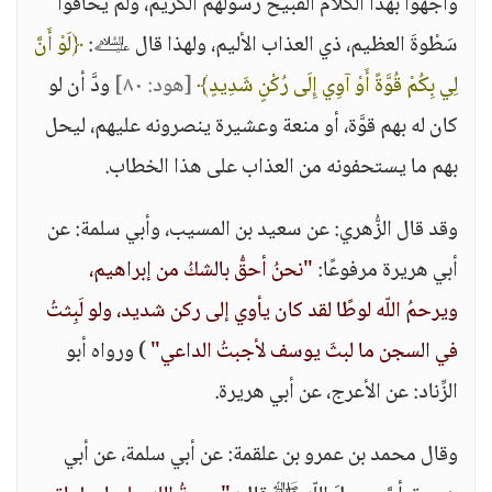
واجهوا بهذا الكلام القبيح رسولَهم الكريم، ولم يخافوا
سَطْوةَ العظيم، ذي العذاب الأليم، ولهذا قال ﵇:
﴿لَوْ أَنَّ
لِي بِكُمْ قُوَّةً أَوْ آوِي إِلَى رُكْنٍ شَدِيدٍ﴾
[هود: ٨٠]
ودَّ أن لو
كان له بهم قوَّة، أو منعة وعشيرة ينصرونه عليهم، ليحل
بهم ما يستحفونه من العذاب على هذا الخطاب.
وقد قال الزُّهري: عن سعيد بن المسيب، وأبي سلمة: عن
أبي هريرة مرفوعًا:
"نحنُ أحقُّ بالشكُ من إبراهيم،
ويرحمُ اللّه لوطًا لقد كان يأوي إلى ركن شديد، ولو لَبِثتُ
في السجن ما لبثَ يوسف لأجبتُ الداعي"
) ورواه أبو
الزِّناد: عن الأعرج، عن أبي هريرة.
وقال محمد بن عمرو بن علقمة: عن أبي سلمة، عن أبي