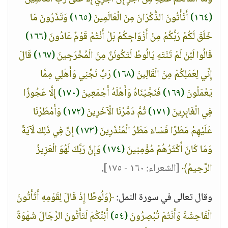
(١٦٤)
أَتَأْتُونَ الذُّكْرَانَ مِنَ الْعَالَمِينَ
(١٦٥)
وَتَذَرُونَ مَا
خَلَقَ لَكُمْ رَبُّكُمْ مِنْ أَزْوَاجِكُمْ بَلْ أَنْتُمْ قَوْمٌ عَادُونَ
(١٦٦)
قَالُوا لَئِنْ لَمْ تَنْتَهِ يَالُوطُ لَتَكُونَنَّ مِنَ الْمُخْرَجِينَ
(١٦٧)
قَالَ
إِنِّي لِعَمَلِكُمْ مِنَ الْقَالِينَ
(١٦٨)
رَبِّ نَجِّنِي وَأَهْلِي مِمَّا
يَعْمَلُونَ
(١٦٩)
فَنَجَّيْنَاهُ وَأَهْلَهُ أَجْمَعِينَ
(١٧٠)
إِلَّا عَجُوزًا
فِي الْغَابِرِينَ
(١٧١)
ثُمَّ دَمَّرْنَا الْآخَرِينَ
(١٧٢)
وَأَمْطَرْنَا
عَلَيْهِمْ مَطَرًا فَسَاءَ مَطَرُ الْمُنْذَرِينَ
(١٧٣)
إِنَّ فِي ذَلِكَ لَآيَةً
وَمَا كَانَ أَكْثَرُهُمْ مُؤْمِنِينَ
(١٧٤)
وَإِنَّ رَبَّكَ لَهُوَ الْعَزِيزُ
الرَّحِيمُ﴾
[الشعراء: ١٦٠ - ١٧٥]
.
وقال تعالى في سورة النمل:
﴿وَلُوطًا إِذْ قَالَ لِقَوْمِهِ أَتَأْتُونَ
الْفَاحِشَةَ وَأَنْتُمْ تُبْصِرُونَ
(٥٤)
أَئِنَّكُمْ لَتَأْتُونَ الرِّجَالَ شَهْوَةً