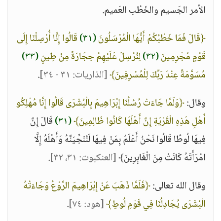
الأمر الجَسيم والخَطْب العَميم.
﴿قَالَ فَمَا خَطْبُكُمْ أَيُّهَا الْمُرْسَلُونَ
(٣١)
قَالُوا إِنَّا أُرْسِلْنَا إِلَى
قَوْمٍ مُجْرِمِينَ
(٣٢)
لِنُرْسِلَ عَلَيْهِمْ حِجَارَةً مِنْ طِينٍ
(٣٣)
مُسَوَّمَةً عِنْدَ رَبِّكَ لِلْمُسْرِفِينَ﴾
[الذاريات: ٣١ - ٣٤]
.
وقال:
﴿وَلَمَّا جَاءَتْ رُسُلُنَا إِبْرَاهِيمَ بِالْبُشْرَى قَالُوا إِنَّا مُهْلِكُو
أَهْلِ هَذِهِ الْقَرْيَةِ إِنَّ أَهْلَهَا كَانُوا ظَالِمِينَ﴾
(٣١)
قَالَ إِنَّ
فِيهَا لُوطًا قَالُوا نَحْنُ أَعْلَمُ بِمَنْ فِيهَا لَنُنَجِّيَنَّهُ وَأَهْلَهُ إِلَّا
امْرَأَتَهُ كَانَتْ مِنَ الْغَابِرِينَ﴾
[العنكبوت: ٣١، ٣٢]
.
وقال الله تعالى:
﴿فَلَمَّا ذَهَبَ عَنْ إِبْرَاهِيمَ الرَّوْعُ وَجَاءَتْهُ
الْبُشْرَى يُجَادِلُنَا فِي قَوْمِ لُوطٍ﴾
[هود: ٧٤]
.