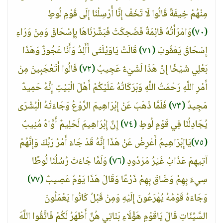
مِنْهُمْ خِيفَةً قَالُوا لَا تَخَفْ إِنَّا أُرْسِلْنَا إِلَى قَوْمِ لُوطٍ
(٧٠)
وَامْرَأَتُهُ قَائِمَةٌ فَضَحِكَتْ فَبَشَّرْنَاهَا بِإِسْحَاقَ وَمِنْ وَرَاءِ
إِسْحَاقَ يَعْقُوبَ
(٧١)
قَالَتْ يَاوَيْلَتَى أَأَلِدُ وَأَنَا عَجُوزٌ وَهَذَا
بَعْلِي شَيْخًا إِنَّ هَذَا لَشَيْءٌ عَجِيبٌ
(٧٢)
قَالُوا أَتَعْجَبِينَ مِنْ
أَمْرِ اللَّهِ رَحْمَتُ اللَّهِ وَبَرَكَاتُهُ عَلَيْكُمْ أَهْلَ الْبَيْتِ إِنَّهُ حَمِيدٌ
مَجِيدٌ
(٧٣)
فَلَمَّا ذَهَبَ عَنْ إِبْرَاهِيمَ الرَّوْعُ وَجَاءَتْهُ الْبُشْرَى
يُجَادِلُنَا فِي قَوْمِ لُوطٍ
(٧٤)
إِنَّ إِبْرَاهِيمَ لَحَلِيمٌ أَوَّاهٌ مُنِيبٌ
(٧٥)
يَاإِبْرَاهِيمُ أَعْرِضْ عَنْ هَذَا إِنَّهُ قَدْ جَاءَ أَمْرُ رَبِّكَ وَإِنَّهُمْ
آتِيهِمْ عَذَابٌ غَيْرُ مَرْدُودٍ
(٧٦)
وَلَمَّا جَاءَتْ رُسُلُنَا لُوطًا
سِيءَ بِهِمْ وَضَاقَ بِهِمْ ذَرْعًا وَقَالَ هَذَا يَوْمٌ عَصِيبٌ
(٧٧)
وَجَاءَهُ قَوْمُهُ يُهْرَعُونَ إِلَيْهِ وَمِنْ قَبْلُ كَانُوا يَعْمَلُونَ
السَّيِّئَاتِ قَالَ يَاقَوْمِ هَؤُلَاءِ بَنَاتِي هُنَّ أَطْهَرُ لَكُمْ فَاتَّقُوا اللَّهَ