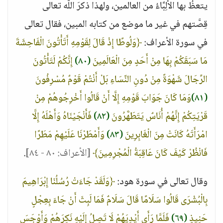
يتعظُ بها الألِبَّاءُ من العالمين، ولهذا ذكرَ اللّه تعالى
قِصَّتهم في غير ما موضع من كتابه المبين، فقال تعالى
في سورة الأعراف:
﴿وَلُوطًا إِذْ قَالَ لِقَوْمِهِ أَتَأْتُونَ الْفَاحِشَةَ
مَا سَبَقَكُمْ بِهَا مِنْ أَحَدٍ مِنَ الْعَالَمِينَ
(٨٠)
إِنَّكُمْ لَتَأْتُونَ
الرِّجَالَ شَهْوَةً مِنْ دُونِ النِّسَاءِ بَلْ أَنْتُمْ قَوْمٌ مُسْرِفُونَ
(٨١)
وَمَا كَانَ جَوَابَ قَوْمِهِ إِلَّا أَنْ قَالُوا أَخْرِجُوهُمْ مِنْ
قَرْيَتِكُمْ إِنَّهُمْ أُنَاسٌ يَتَطَهَّرُونَ
(٨٢)
فَأَنْجَيْنَاهُ وَأَهْلَهُ إِلَّا
امْرَأَتَهُ كَانَتْ مِنَ الْغَابِرِينَ
(٨٣)
وَأَمْطَرْنَا عَلَيْهِمْ مَطَرًا
فَانْظُرْ كَيْفَ كَانَ عَاقِبَةُ الْمُجْرِمِينَ﴾
[الأعراف: ٨٠ - ٨٤]
.
وقال تعالى في سورة هود:
﴿وَلَقَدْ جَاءَتْ رُسُلُنَا إِبْرَاهِيمَ
بِالْبُشْرَى قَالُوا سَلَامًا قَالَ سَلَامٌ فَمَا لَبِثَ أَنْ جَاءَ بِعِجْلٍ
حَنِيذٍ
(٦٩)
فَلَمَّا رَأَى أَيْدِيَهُمْ لَا تَصِلُ إِلَيْهِ نَكِرَهُمْ وَأَوْجَسَ