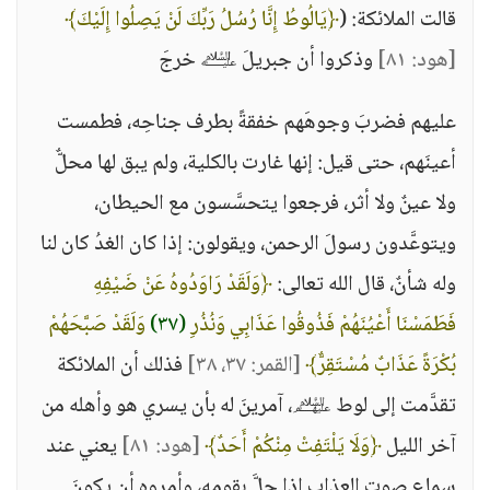
قالت الملائكة: (
﴿يَالُوطُ إِنَّا رُسُلُ رَبِّكَ لَنْ يَصِلُوا إِلَيْكَ﴾
[هود: ٨١]
وذكروا أن جبريلَ ﵇ خرجَ
عليهم فضربَ وجوهَهم خفقةً بطرف جناحِه، فطمست
أعينَهم، حتى قيل: إنها غارت بالكلية، ولم يبق لها محلٌّ
ولا عينٌ ولا أثر، فرجعوا يتحسَّسون مع الحيطان،
ويتوعَّدون رسولَ الرحمن، ويقولون: إذا كان الغدُ كان لنا
وله شأنٌ، قال الله تعالى:
﴿وَلَقَدْ رَاوَدُوهُ عَنْ ضَيْفِهِ
فَطَمَسْنَا أَعْيُنَهُمْ فَذُوقُوا عَذَابِي وَنُذُرِ
(٣٧)
وَلَقَدْ صَبَّحَهُمْ
بُكْرَةً عَذَابٌ مُسْتَقِرٌّ﴾
[القمر: ٣٧، ٣٨]
فذلك أن الملائكة
تقدَّمت إلى لوط ﵈، آمرينَ له بأن يسري هو وأهله من
آخر الليل
﴿وَلَا يَلْتَفِتْ مِنْكُمْ أَحَدٌ﴾
[هود: ٨١]
يعني عند
سمِاع صوت العذاب إذا حلَّ بقومه، وأمروه أن يكونَ