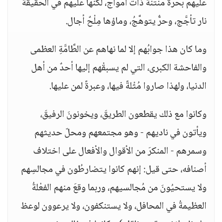
عليهم بحرةً منتنةً ذات أمواج، لكنَّها عليهم في الحقيقة
نار تأجَّج، وحرٌّ يتوهَّجُ، وماؤها مِلْحٌ أجال.
وما كان هذا جوابُهم إلا لما نهاهم عن الطَّامَّةِ العظمى
والفاحشة الكبرى، التي لم يسبقْهم إليها أحدٌ من أهل
الدنيا، ولهذا صاروا مُثْلةً فيها، وعبرةً لمن عليها.
وكانوا مع ذلك يقطعون الطريقَ، ويخونونَ الرفيقَ،
ويأتون في ناديهم - وهو مجتمعهم ومحلّ حديثهم
وسمرهم - المنكرَ من الأقوال والأفعال على اختلاف
أصنافه، حتى قيل: إنهم كانوا يتضارطُون في مجالسِهم
ولا يستحيُونَ من مُجالسيهم، وربما وقعَ منهم الفعْلةُ
العظيمةُ في المحافل، ولا يستنكفون، ولا يرعوون لوعظ