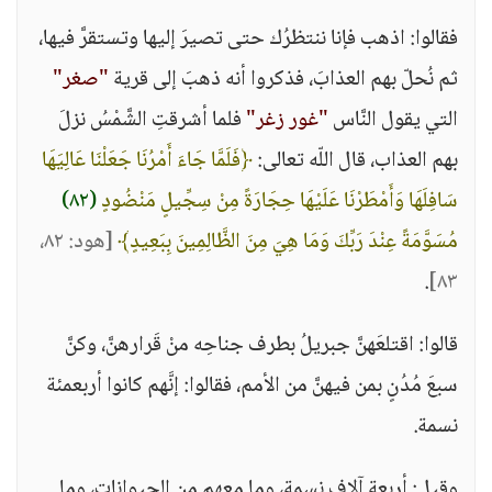
فقالوا: اذهب فإنا ننتظرُك حتى تصيرَ إليها وتستقرَّ فيها،
ثم نُحلّ بهم العذابَ، فذكروا أنه ذهبَ إلى قرية
"صغر"
التي يقول النَّاس
"غور زغر"
فلما أشرقتِ الشَّمْسُ نزلَ
بهم العذاب، قال اللّه تعالى:
﴿فَلَمَّا جَاءَ أَمْرُنَا جَعَلْنَا عَالِيَهَا
سَافِلَهَا وَأَمْطَرْنَا عَلَيْهَا حِجَارَةً مِنْ سِجِّيلٍ مَنْضُودٍ
(٨٢)
مُسَوَّمَةً عِنْدَ رَبِّكَ وَمَا هِيَ مِنَ الظَّالِمِينَ بِبَعِيدٍ﴾
[هود: ٨٢،
.
٨٣]
قالوا: اقتلعَهنَّ جبريلُ بطرف جناحِه منْ قَرارهنَّ، وكنَّ
سبعَ مُدُنٍ بمن فيهنَّ من الأمم، فقالوا: إنَّهم كانوا أربعمئة
نسمة.
وقيل: أربعة آلاف نسمة، وما معهم من الحيوانات، وما