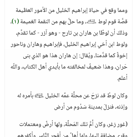
ومما وقع في حياة إبراهيم الخليل من الأمور العظيمة
قصَّة قوم لوط ﵇، وما حلَّ بهم من النقمة الغميمة
(١)
،
وذلكَ أن لوطًا بن هاران بن تارح - وهو آزر - كما تقدَّم،
ولوط ابن أخي إبراهيم الخليل، فإبراهيم وهاران وناحور
إخوةٌ كما قدَّمنا، ويُقال: إن هاران هذا هو الذي بنى
حَران، وهذا ضعيفٌ لمخالفته ما بأيدي أهل الكتاب، واللّه
أعلم.
وكان لوطٌ قد نزحَ عن محلَّة عمِّه الخليل ﵉ بأمره له
وإذنه، فنزلَ بمدينة سَدُوم من أرض
(غور زغر، وكان أَمَّ تلك المَحلَّة، ولها أرضٌ ومعتملات
وقرى مضافة إليها، ولها أهلٌ من أفجرِ النَّاس وأكفرِهم