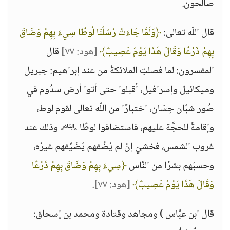
صالحون.
قال اللّه تعالى:
﴿وَلَمَّا جَاءَتْ رُسُلُنَا لُوطًا سِيءَ بِهِمْ وَضَاقَ
بِهِمْ ذَرْعًا وَقَالَ هَذَا يَوْمٌ عَصِيبٌ﴾
[هود: ٧٧]
قال
المفسرون: لما فصلتِ الملائكةُ من عند إبراهيم: جبريل
وميكائيل وإسرافيل، أقبلوا حتى أتوا أرض سدُوم في
صُور شبَّان حِسَان، اختبارًا من اللّه تعالى لقوم لوط،
وإقامةً للحجَّة عليهم، فاستضافوا لوطًا ﵇ وذلك عند
غروب الشمس، فخشيَ إنْ لم يُضْفهم يُضَيِّفهم غيرُه،
وحسبَهم بشرًا من النَّاس
﴿سِيءَ بِهِمْ وَضَاقَ بِهِمْ ذَرْعًا
وَقَالَ هَذَا يَوْمٌ عَصِيبٌ﴾
[هود: ٧٧]
.
قال ابن عبَّاس ) ومجاهد وقتادة ومحمد بن إسحاق: