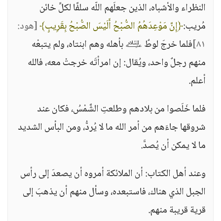
النظراء والأشباه، الذين جعلَهم اللّه سلفًا لكلِّ خائن
مُريب:
﴿إِنَّ مَوْعِدَهُمُ الصُّبْحُ أَلَيْسَ الصُّبْحُ بِقَرِيبٍ﴾
[هود:
٨١]
فلما خرجَ لوطٌ ﵇ بأهله وهم ابنتاه، ولم يتبعْه
منهم رجلٌ واحد، ويُقال: إن امرأتَه خرجتْ معه، فالله
أعلم.
فلما خَلَصوا من بلادهم وطلعتِ الشَّمْسُ، فكان عند
شروقها جاءَهم من أمر الله ما لا يُردُّ، ومن البأس الشديد
ما لا يمكن أن يُصدَّ.
وعند أهل الكتاب: أن الملائكة أمروه أن يصعدَ إلى رأس
الجبل الذي هناك، فاستبعده، وسأل منهم أن يذهبَ إلى
قرية قريبة منهم.