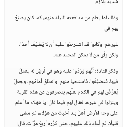
شديدٌ بلاؤُه.
وذلك لما يعلم من مدافعته الليلة عنهم، كما كان يصنعُ
بهم في
غيرهم، وكانوا قد اشترطوا عليه أن لا يُضَيِّفَ أحدًا،
ولكن رأى من لا يمكن المحيد عنه.
وذكر قتادة: أنَّهم وَرَدُوا عليه وهو في أرضٍ له يعملُ
فيها، فتضيَّفُوا، فاستحيا منهم، وانطلقَ أمامَهم، وجعلَ
يُعرِّضُ لهم في الكلام لعلَّهم ينصرفون عن هذه القرية
وينزلوا في غيرها،فقال لهم فيما قال: يا هؤلاء ما أعلم
على وجه الأرض أهلَ بلد أخبثَ من هؤلاء، ثم مشى
قليلًا، ثم أعاد ذلك عليهم، حتى كرَّره أربعَ مرَّات، قال: