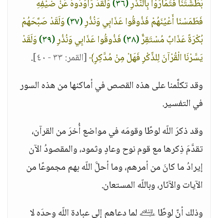
بَطْشَتَنَا فَتَمَارَوْا بِالنُّذُرِ
(٣٦)
وَلَقَدْ رَاوَدُوهُ عَنْ ضَيْفِهِ
فَطَمَسْنَا أَعْيُنَهُمْ فَذُوقُوا عَذَابِي وَنُذُرِ
(٣٧)
وَلَقَدْ صَبَّحَهُمْ
بُكْرَةً عَذَابٌ مُسْتَقِرٌّ
(٣٨)
فَذُوقُوا عَذَابِي وَنُذُرِ
(٣٩)
وَلَقَدْ
يَسَّرْنَا الْقُرْآنَ لِلذِّكْرِ فَهَلْ مِنْ مُدَّكِرٍ﴾
[القمر: ٣٣ - ٤٠]
.
وقد تكلَّمنا على هذه القصص في أماكنها من هذه السور
في التفسير.
وقد ذكرَ اللّه لوطًا وقومَه في مواضع أُخرَ من القرآن،
تقدَّمَ ذِكرها مع قوم نوح وعادٍ وثمود، والمقصودُ الآن
إيرادُ ما كانَ من أمرهم، وما أحلَّ اللّه بهم مجموعًا من
الآيات والآثار، وباللّه المستعان.
وذلك أنَّ لوطًا ﵇ لما دعاهم إلى عبادة اللّه وحدَه لا