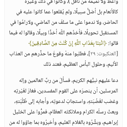
واعظ ولا نميمة من ناقل )، وكانوا في ذلك وغيره
كالأنعام بل أضلُّ سبيلًا، ولم يُقلعوا عما كانوا عليه في
الحاضر، ولا ندموا على ما سلفَ من الماضي، ولارامُوا في
المستقبل تحويلًا، فأخذَهم اللّه أخذًا وبيلًا، وقالوا له فيما
قالوا:
﴿ائْتِنَا بِعَذَابِ اللَّهِ إِنْ كُنْتَ مِنَ الصَّادِقِينَ﴾
[العنكبوت: ٢٩]
، فطلبوا منهْ وقوعَ ما حذَّرهم من العذاب
الأليم، وحلول البأس العظيم، فعند ذلك
دعا عليهم نبيُّهم الكريم، فسألَ من ربِّ العالمين وإله
المرسلين، أن ينصرَه على القوم المفسدين، فغارَ لغَيْرتِه
وغضب لغَضْبَتهِ، واستجابَ لدعوتِه، وأجابه إلى طُلْبَتهِ،
وبعثَ رسلَه الكرام وملائكتَه العظام، فمرُّوا على الخليل
إبراهيم، وبشَّرُوه بالغلام العليم، وأخبرُوه بما جاؤوا له من