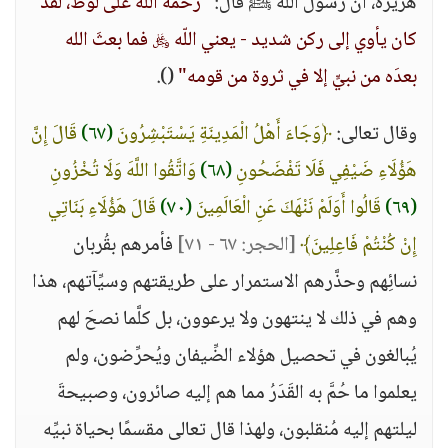
هريرة، أنَّ رسولَ اللّه ﷺ قال:
"رحمةُ الله على لوط، لقد
كان يأوي إلى ركن شديد - يعني اللّه ﷿ فما بعثَ الله
بعدَه من نبيٍّ إلا في ثروة من قومه"
().
وقال تعالى:
﴿وَجَاءَ أَهْلُ الْمَدِينَةِ يَسْتَبْشِرُونَ
(٦٧)
قَالَ إِنَّ
هَؤُلَاءِ ضَيْفِي فَلَا تَفْضَحُونِ
(٦٨)
وَاتَّقُوا اللَّهَ وَلَا تُخْزُونِ
(٦٩)
قَالُوا أَوَلَمْ نَنْهَكَ عَنِ الْعَالَمِينَ
(٧٠)
قَالَ هَؤُلَاءِ بَنَاتِي
إِنْ كُنْتُمْ فَاعِلِينَ﴾
[الحجر: ٦٧ - ٧١]
فأمرهم بقُربان
نسائِهم وحذَّرهم الاستمرار على طريقتهم وسيِّآتهم، هذا
وهم في ذلك لا ينتهون ولا يرعوون، بل كلَّما نصحَ لهم
يُبالغون في تحصيل هؤلاء الضِّيفان ويُحرِّضون، ولم
يعلموا ما حُمَّ به القَدَرُ مما هم إليه صائرون، وصبيحةَ
ليلتهم إليه مُنقلبون، ولهذا قال تعالى مقسمًا بحياة نبيِّه