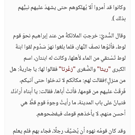
وكانوا قد أمروا ألا يُهلكوهم حتى يشهدَ عليهم نبيُّهم
بذلك ).
وقال السُّديِّ: خرجتِ الملائكةُ من عند إبراهيم نحوَ قوم
لوط، فأتَوْها نصفَ النَّهار، فلما بلغوا نهرَ سَدُوم لقوا ابنةَ
لوط تَسْتقي من الماء لأهلها، وكانت له ابنتان، اسم
الكبرى
"ريثا"
والصُّغرى
"زغْرتا"
فقالوا لها: يا جاريةُ: هل
من منزلٍ؟فقالت لهم: مكانَكم لا تدخلوا حتى آتيكم،
فَرِقَتْ عليهم من قومها، فأتتْ أباها، فقالت: يا أبتاه أرادَك
فتيانٌ على باب المدينة، ما رأيتُ وجوهَ قومِ قطُّ هي
أحسن منهم، لا يأخذهم قومك فيفضحوهم.
وقد كان قومُه نهوه أن يُضيِّفَ رجلًا، فجاء بهم فلم يعلم