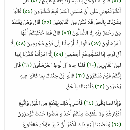
(٥٢)
قَالُوا لَا تَوْجَلْ إِنَّا نُبَشِّرُكَ بِغُلَامٍ عَلِيمٍ
(٥٣)
قَالَ
أَبَشَّرْتُمُونِي عَلَى أَنْ مَسَّنِيَ الْكِبَرُ فَبِمَ تُبَشِّرُونَ
(٥٤)
قَالُوا
بَشَّرْنَاكَ بِالْحَقِّ فَلَا تَكُنْ مِنَ الْقَانِطِينَ
(٥٥)
قَالَ وَمَنْ يَقْنَطُ
مِنْ رَحْمَةِ رَبِّهِ إِلَّا الضَّالُّونَ
(٥٦)
قَالَ فَمَا خَطْبُكُمْ أَيُّهَا
الْمُرْسَلُونَ
(٥٧)
قَالُوا إِنَّا أُرْسِلْنَا إِلَى قَوْمٍ مُجْرِمِينَ
(٥٨)
إِلَّا
آلَ لُوطٍ إِنَّا لَمُنَجُّوهُمْ أَجْمَعِينَ
(٥٩)
إِلَّا امْرَأَتَهُ قَدَّرْنَا إِنَّهَا
لَمِنَ الْغَابِرِينَ
(٦٠)
فَلَمَّا جَاءَ آلَ لُوطٍ الْمُرْسَلُونَ
(٦١)
قَالَ
إِنَّكُمْ قَوْمٌ مُنْكَرُونَ
(٦٢)
قَالُوا بَلْ جِئْنَاكَ بِمَا كَانُوا فِيهِ
يَمْتَرُونَ
(٦٣)
وَأَتَيْنَاكَ بِالْحَقِّ
وَإِنَّا لَصَادِقُونَ
(٦٤)
فَأَسْرِ بِأَهْلِكَ بِقِطْعٍ مِنَ اللَّيْلِ وَاتَّبِعْ
أَدْبَارَهُمْ وَلَا يَلْتَفِتْ مِنْكُمْ أَحَدٌ وَامْضُوا حَيْثُ تُؤْمَرُونَ
(٦٥)
وَقَضَيْنَا إِلَيْهِ ذَلِكَ الْأَمْرَ أَنَّ دَابِرَ هَؤُلَاءِ مَقْطُوعٌ