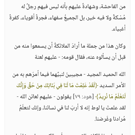
من الفاحشة، وشهادةٌ عليهم بأنه ليس فيهم رجلٌ له
مُسْكةٌ ولا فيه خير، بل الجميعُ سفهاء، فجرةٌ أقوياء، كفرةٌ
أغبياء.
وكان هذا من جملة ما أرادَ الملائكةُ أن يسمعوا منه من
قبل أن يسألوه عنه، فقال قومه: - عليهم لعنة
الله الحميد المجيد - مجيبينَ لنبيِّهما فيما أمرَهم به من
الأمر السديد
﴿لَقَدْ عَلِمْتَ مَا لَنَا فِي بَنَاتِكَ مِنْ حَقٍّ وَإِنَّكَ
لَتَعْلَمُ مَا نُرِيدُ﴾
[هود: ٧٩]
يقولون - عليهم لعائن الله -
لقد علمتَ يا لوط إنه لا أربَ لنا في نسائنا، وإنك لتعلَمُ
مُرادنا وغَرضنا.