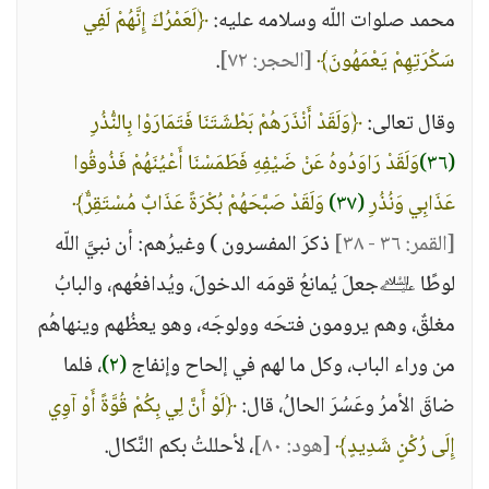
محمد صلوات اللّه وسلامه عليه:
﴿لَعَمْرُكَ إِنَّهُمْ لَفِي
سَكْرَتِهِمْ يَعْمَهُونَ﴾
[الحجر: ٧٢]
.
وقال تعالى:
﴿وَلَقَدْ أَنْذَرَهُمْ بَطْشَتَنَا فَتَمَارَوْا بِالنُّذُرِ
(٣٦)
وَلَقَدْ رَاوَدُوهُ عَنْ ضَيْفِهِ فَطَمَسْنَا أَعْيُنَهُمْ فَذُوقُوا
عَذَابِي وَنُذُرِ
(٣٧)
وَلَقَدْ صَبَّحَهُمْ بُكْرَةً عَذَابٌ مُسْتَقِرٌّ﴾
[القمر: ٣٦ - ٣٨]
ذكرَ المفسرون ) وغيرُهم: أن نبيَّ اللّه
لوطًا ﵇جعلَ يُمانعُ قومَه الدخولَ، ويُدافعُهم، والبابُ
مغلقٌ، وهم يرومون فتحَه وولوجَه، وهو يعظُهم وينهاهُم
من وراء الباب، وكل ما لهم في إلحاح وإنفاج
(٢)
، فلما
ضاقَ الأمرُ وعَسُرَ الحالُ، قال:
﴿لَوْ أَنَّ لِي بِكُمْ قُوَّةً أَوْ آوِي
إِلَى رُكْنٍ شَدِيدٍ﴾
[هود: ٨٠]
، لأحللتُ بكم النَّكال.