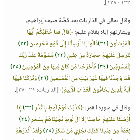
.
١٣٣ - ١٣٨]
وقال تعالى في الذاريات بعد قصَّة ضيف إبراهيم،
وبشارتهم إياه بغلام عليم:
﴿قَالَ فَمَا خَطْبُكُمْ أَيُّهَا
الْمُرْسَلُونَ
(٣١)
قَالُوا إِنَّا أُرْسِلْنَا إِلَى قَوْمٍ مُجْرِمِينَ
(٣٢)
لِنُرْسِلَ عَلَيْهِمْ حِجَارَةً مِنْ طِينٍ
(٣٣)
مُسَوَّمَةً عِنْدَ رَبِّكَ
لِلْمُسْرِفِينَ
(٣٤)
فَأَخْرَجْنَا مَنْ كَانَ فِيهَا مِنَ الْمُؤْمِنِينَ
(٣٥)
فَمَا وَجَدْنَا فِيهَا غَيْرَ بَيْتٍ مِنَ الْمُسْلِمِينَ
(٣٦)
وَتَرَكْنَا فِيهَا
آيَةً لِلَّذِينَ يَخَافُونَ الْعَذَابَ الْأَلِيمَ﴾
[الذاريات: ٣١ - ٣٧]
.
وقال في سورة القمر:
﴿كَذَّبَتْ قَوْمُ لُوطٍ بِالنُّذُرِ
(٣٣)
إِنَّا
أَرْسَلْنَا عَلَيْهِمْ حَاصِبًا إِلَّا آلَ لُوطٍ نَجَّيْنَاهُمْ بِسَحَرٍ
(٣٤)
نِعْمَةً مِنْ عِنْدِنَا كَذَلِكَ نَجْزِي مَنْ شَكَرَ
(٣٥)
وَلَقَدْ أَنْذَرَهُمْ