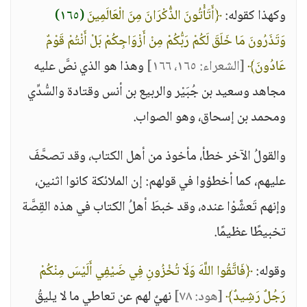
وكهذا كقوله:
﴿أَتَأْتُونَ الذُّكْرَانَ مِنَ الْعَالَمِينَ
(١٦٥)
وَتَذَرُونَ مَا خَلَقَ لَكُمْ رَبُّكُمْ مِنْ أَزْوَاجِكُمْ بَلْ أَنْتُمْ قَوْمٌ
عَادُونَ﴾
[الشعراء: ١٦٥، ١٦٦]
وهذا هو الذي نصَّ عليه
مجاهد وسعيد بن جُبَيْر والربيع بن أنس وقتادة والسُّدِّي
ومحمد بن إسحاق، وهو الصواب.
والقولُ الآخر خطأ، مأخوذ من أهل الكتاب، وقد تصحَّفَ
عليهم، كما أخطؤوا في قولهم: إن الملائكة كانوا اثنين،
وإنهم تَعشَّوْا عنده، وقد خبطَ أهلُ الكتاب في هذه القِصَّة
تخبيطًا عظيمًا.
وقوله:
﴿فَاتَّقُوا اللَّهَ وَلَا تُخْزُونِ فِي ضَيْفِي أَلَيْسَ مِنْكُمْ
رَجُلٌ رَشِيدٌ﴾
[هود: ٧٨]
نهيٌ لهم عن تعاطي ما لا يليقُ