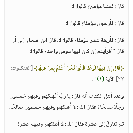
قال: فمئتا مؤمن؟ قالوا: لا.
قال: فأربعون مؤمنًا؟ قالوا: لا.
قال: فأربعة عشرَ مؤمنًا؟ قالوا: لا، قال ابن إسحاق إلى أن
قال "أفرأيتم إن كان فيها مؤمن واحد؟ قالوا:لا.
﴿قَالَ إِنَّ فِيهَا لُوطًا قَالُوا نَحْنُ أَعْلَمُ بِمَنْ فِيهَا﴾
[العنكبوت:
٣٢]
الآية
(١)
".
وعند أهل الكتاب أنه قال: يا ربِّ أتُهلكهم وفيهم خمسون
رجلًا صالحًا؟ فقال الله: لا أُهلكهم وفيهم خمسونَ صالحًا.
ثم تنازلَ إلى عشرة فقال الله: لا أهلكهم وفيهم عشرة