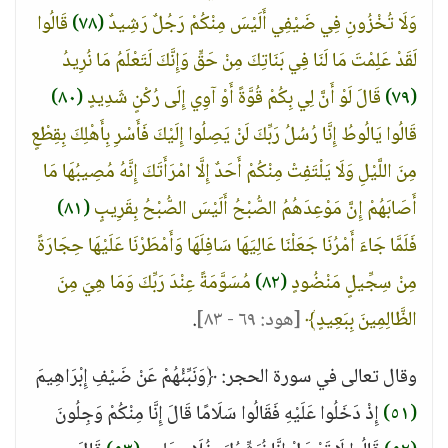
وَلَا تُخْزُونِ فِي ضَيْفِي أَلَيْسَ مِنْكُمْ رَجُلٌ رَشِيدٌ
(٧٨)
قَالُوا
لَقَدْ عَلِمْتَ مَا لَنَا فِي بَنَاتِكَ مِنْ حَقٍّ وَإِنَّكَ لَتَعْلَمُ مَا نُرِيدُ
(٧٩)
قَالَ لَوْ أَنَّ لِي بِكُمْ قُوَّةً أَوْ آوِي إِلَى رُكْنٍ شَدِيدٍ
(٨٠)
قَالُوا يَالُوطُ إِنَّا رُسُلُ رَبِّكَ لَنْ يَصِلُوا إِلَيْكَ فَأَسْرِ بِأَهْلِكَ بِقِطْعٍ
مِنَ اللَّيْلِ وَلَا يَلْتَفِتْ مِنْكُمْ أَحَدٌ إِلَّا امْرَأَتَكَ إِنَّهُ مُصِيبُهَا مَا
أَصَابَهُمْ إِنَّ مَوْعِدَهُمُ الصُّبْحُ أَلَيْسَ الصُّبْحُ بِقَرِيبٍ
(٨١)
فَلَمَّا جَاءَ أَمْرُنَا جَعَلْنَا عَالِيَهَا سَافِلَهَا وَأَمْطَرْنَا عَلَيْهَا حِجَارَةً
مِنْ سِجِّيلٍ مَنْضُودٍ
(٨٢)
مُسَوَّمَةً عِنْدَ رَبِّكَ وَمَا هِيَ مِنَ
الظَّالِمِينَ بِبَعِيدٍ﴾
[هود: ٦٩ - ٨٣]
.
وقال تعالى في سورة الحجر: ﴿وَنَبِّئْهُمْ عَنْ ضَيْفِ إِبْرَاهِيمَ
(٥١)
إِذْ دَخَلُوا عَلَيْهِ فَقَالُوا سَلَامًا قَالَ إِنَّا مِنْكُمْ وَجِلُونَ