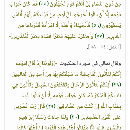
مِنْ دُونِ النِّسَاءِ بَلْ أَنْتُمْ قَوْمٌ تَجْهَلُونَ
(٥٥)
فَمَا كَانَ جَوَابَ
قَوْمِهِ إِلَّا أَنْ قَالُوا أَخْرِجُوا آلَ لُوطٍ مِنْ قَرْيَتِكُمْ إِنَّهُمْ أُنَاسٌ
يَتَطَهَّرُونَ
(٥٦)
فَأَنْجَيْنَاهُ وَأَهْلَهُ إِلَّا امْرَأَتَهُ قَدَّرْنَاهَا مِنَ
الْغَابِرِينَ
(٥٧)
وَأَمْطَرْنَا عَلَيْهِمْ مَطَرًا فَسَاءَ مَطَرُ الْمُنْذَرِينَ﴾
[النمل: ٥٤ - ٥٨]
.
وقال تعالى في سورة العنكبوت:
﴿وَلُوطًا إِذْ قَالَ لِقَوْمِهِ
إِنَّكُمْ لَتَأْتُونَ الْفَاحِشَةَ مَا سَبَقَكُمْ بِهَا مِنْ أَحَدٍ مِنَ الْعَالَمِينَ
(٢٨)
أَئِنَّكُمْ لَتَأْتُونَ الرِّجَالَ وَتَقْطَعُونَ السَّبِيلَ وَتَأْتُونَ فِي
نَادِيكُمُ الْمُنْكَرَ فَمَا كَانَ جَوَابَ قَوْمِهِ إِلَّا أَنْ قَالُوا ائْتِنَا
بِعَذَابِ اللَّهِ إِنْ كُنْتَ مِنَ الصَّادِقِينَ
(٢٩)
قَالَ رَبِّ انْصُرْنِي
عَلَى الْقَوْمِ الْمُفْسِدِينَ
(٣٠)
وَلَمَّا جَاءَتْ رُسُلُنَا إِبْرَاهِيمَ
بِالْبُشْرَى قَالُوا إِنَّا مُهْلِكُو أَهْلِ هَذِهِ الْقَرْيَةِ إِنَّ أَهْلَهَا كَانُوا