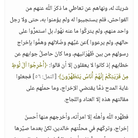
شريكَ له، ونهاهم عن تعاطي ما ذكرَ اللّه عنهم من
الفواحش، فلم يستجيبوا له ولم يؤمنوا به، حتى ولا رجل
واحد منهم، ولم يتركُوا ما عنه نهُوا، بل استمرُّوا على
حالهم، ولم يرعووا )عن غيِّهم وضَلالهم وهمُّوا بإخراج
رسولهم من بين ظَهْرَانيهم، وما كانَ حاصلُ جوابهم عن
خطابهم إذ كانوا لا يعقلون إلا أن قالوا:
﴿أَخْرِجُوا آلَ لُوطٍ
مِنْ قَرْيَتِكُمْ إِنَّهُمْ أُنَاسٌ يَتَطَهَّرُونَ﴾
[النمل: ٥٦]
فجعلوا
غاية المدح ذمًّا يقتضي الإخراج، وما حملَهم على
مقالتهم هذه إلا العناد واللجاج.
فطهَّره اللّه وأهلَه إلا امرأته، وأخرجهم منها أحسنَ
إخراج، وتركَهم في محلَّتهم خالدين، لكنْ بعدما صيَّرها