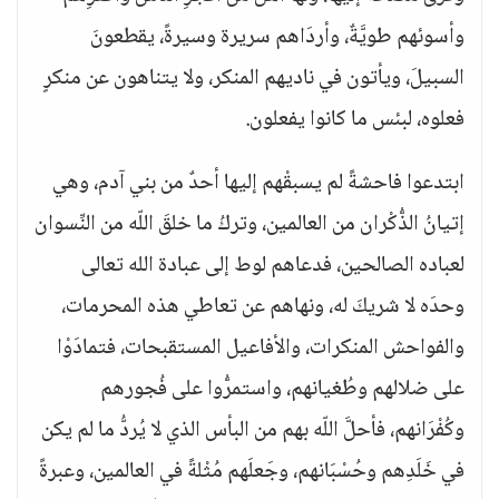
وأسوئهم طويَّةٌ، وأردَاهم سريرة وسيرةً، يقطعونَ
السبيلَ، ويأتون في ناديهم المنكر، ولا يتناهون عن منكرٍ
فعلوه، لبئس ما كانوا يفعلون.
ابتدعوا فاحشةً لم يسبقْهم إليها أحدٌ من بني آدم، وهي
إتيانُ الذُّكْران من العالمين، وتركُ ما خلقَ اللّه من النِّسوان
لعباده الصالحين، فدعاهم لوط إلى عبادة الله تعالى
وحدَه لا شريكَ له، ونهاهم عن تعاطي هذه المحرمات،
والفواحش المنكرات، والأفاعيل المستقبحات، فتمادَوْا
على ضلالهم وطُغيانهم، واستمرُّوا على فُجورهم
وكُفْرَانهم، فأحلَّ اللّه بهم من البأس الذي لا يُردُّ ما لم يكن
في خَلَدِهم وحُسْبَانهم، وجَعلَهم مُثْلةً في العالمين، وعبرةً