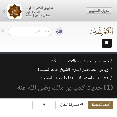
تطبيق الكلم الطيب
تنزيل التطبيق
×
الكلم الطيب
مجاني - بدون إعلانات
الرئيسية
بحوث ومقالات | المقالات
رياض الصالحين (شرح الشيخ خالد السبت)
١٧٦- باب استحباب ابتداء القادم بالمسجد
(1) حديث كعب بن مالك رضي الله عنه
A
أضف للمفضلة
مشاركة المقال
-
+