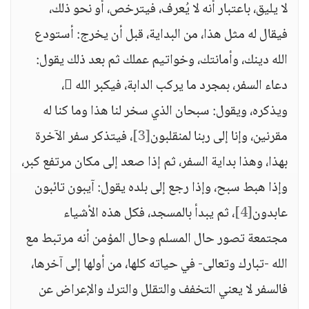
لا يليق، باعتبار أنه لا يُعرف، فيترخص، أو نحو ذلك،
فيقال له مثل هذا، من البداية، قبل أن يخرج: أستودع
الله دينك، وأمانتك، وخواتيم عملك ثم بعد ذلك يقول:
دعاء السفر، بمجرد ما يركب الدابة، فيكبر الله ،
ويذكره، ويقول: سبحان الذي سخر لنا هذا وما كنا له
مقرنين، وإنا إلى ربنا لمنقلبون
[3]
، فيتذكر سفر الآخرة
بهذا، وهذا بداية السفر، ثم إذا صعد إلى مكان مرتفع كبر،
وإذا هبط سبح، وإذا رجع إلى بلده يقول: آيبون تائبون
عابدون
[4]
، ثم يبدأ بالمسجد، فكل هذه الأشياء
مجتمعة تصور حال المسلم وحال المؤمن أنه مرتبط مع
الله -تبارك وتعالى- في حياته كلها، من أولها إلى آخرها،
فالسفر لا يعني التخفف والتقلل والترك والإعراض عن