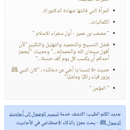
المرأة التي فاتتها شهادة الدكتوراة..
الكماليات..
" مصعب بن عمير - أول سفراء الاسلام "
فضل التسبيح والتحميد والتهليل والتكبير "لأن
أقول سبحان الله والحمدلله..." وحديث: "أيعجز
أحدكم أن يكسب كل يوم ألف حسنة..."
حديث «لا تنسنا يا أخي من دعائك» ، "كان النبي ﷺ
يزور قباء راكبًا وماشيًا"
" المؤمن "
جديد الكلم الطيب:
اكتشف خدمة
تيسير الوصول إلى أحاديث
الرسول ﷺ
- بحث معزز بالذكاء الاصطناعي في الأحاديث