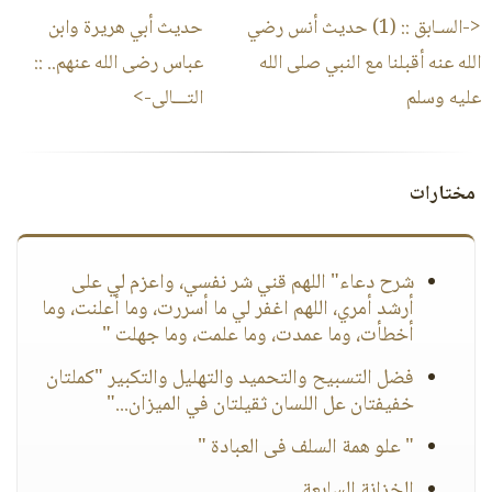
<-السـابق ::
(1) حديث أنس رضي
حديث أبي هريرة وابن
الله عنه أقبلنا مع النبي صلى الله
عباس رضى الله عنهم..
::
عليه وسلم
التـــالى->
مختارات
شرح دعاء" اللهم قني شر نفسي، واعزم لي على
أرشد أمري، اللهم اغفر لي ما أسررت، وما أعلنت، وما
أخطأت، وما عمدت، وما علمت، وما جهلت "
فضل التسبيح والتحميد والتهليل والتكبير "كملتان
خفيفتان عل اللسان ثقيلتان في الميزان..."
" علو همة السلف فى العبادة "
الخزانة السابعة..