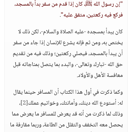
"إن رسول الله ﷺ، كان إذا قدم من سفر بدأ بالمسجد،
فركع فيه ركعتين، متفق عليه"
.
كان يبدأ بمسجده -عليه الصلاة والسلام-، لكن ذلك لا
يختص به، ومن ثم فإنه يشرع للإنسان إذا جاء من سفر
أن يبدأ بالمسجد، فيصلي ركعتين؛ وذلك فيه من تقديم
حق الله -تبارك وتعالى-، والبدء بما يتصل بمناجاته قبل
معافسة الأهل والأولاد.
وكما ذكرت في أول هذا الكتاب أن المسافر حينما يقال
له: أستودع الله دينك، وأمانتك، وخواتيم عملك
[2]
،
وذلك لما ذكرت من أنه قد يعرض للمسافر ما يعرض مما
يحصل معه التخفف والتقلل من الطاعة، وربما مقارفة ما