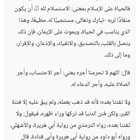
فالحياة على الإسلام بمعنى: الاستسلام لله ، أن يكون
منقادًا لربه -تبارك وتعالى، مستجيبًا له، مطيعًا، وهذا
الذي يناسب في الحياة، ويموت على الإيمان، فإن ذلك
يتصل بالقلب، بالتصديق، والانقياد، والإذعان، والإقرار،
وما إلى ذلك.
قال: اللهم لا تحرمنا أجره يعني: أجر الاحتساب، وأجر
الصلاة عليه، وأجر الدعاء له.
ولا تفتنا بعده؛ لأنه قد ذهب بعمله، ولم يبقَ عليه إلا فتنة
القبر، ولكن فتن الدنيا قد تركها وراء ظهره، فيقول: ولا
تفتنا بعده، رواه الترمذي من رواية أبي هريرة، والأشهلي،
ورواه أبو داود من رواية أبي هريرة وأبي قتادة، قال