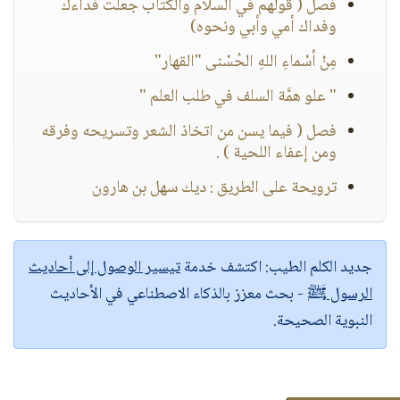
فصل ( قولهم في السلام والكتاب جعلت فداءك
وفداك أمي وأبي ونحوه)
مِنْ أسْماءِ اللهِ الحُسْنى "القهار"
" علو همَّة السلف في طلب العلم "
فصل ( فيما يسن من اتخاذ الشعر وتسريحه وفرقه
ومن إعفاء اللحية ) .
ترويحة على الطريق : ديك سهل بن هارون
جديد الكلم الطيب:
اكتشف خدمة
تيسير الوصول إلى أحاديث
الرسول ﷺ
- بحث معزز بالذكاء الاصطناعي في الأحاديث
النبوية الصحيحة.