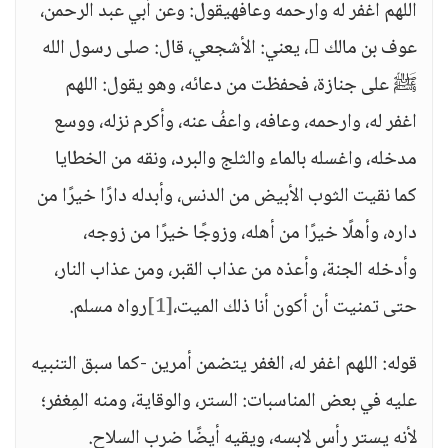
اللهم اغفر له وارحمه وعافهيقول: وعن أبي عبد الرحمن،
عوف بن مالك ، يعني: الأشجعي، قال: صلى رسول الله
ﷺ على جنازة، فحفظت من دعائه، وهو يقول: اللهم
اغفر له، وارحمه، وعافه، واعفُ عنه، وأكرم نزله، ووسع
مدخله، واغسله بالماء والثلج والبرد، ونقه من الخطايا
كما نقيت الثوب الأبيض من الدنس، وأبدله دارًا خيرًا من
داره، وأهلًا خيرًا من أهله، وزوجًا خيرًا من زوجه،
وأدخله الجنة، وأعذه من عذاب القبر، ومن عذاب النار،
حتى تمنيت أن أكون أنا ذلك الميت،
[1]
رواه مسلم.
قوله: اللهم اغفر له، الغفر يتضمن أمرين -كما سبق التنبيه
عليه في بعض المناسبات: الستر، والوقاية، ومنه المِغفر؛
لأنه يستر رأس لابسه، ويقيه أيضًا ضرب السلاح.