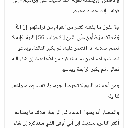
والأفضل أن يتممه بقوله: كما صليت على إبراهيم - إلى
قوله - إنك حميد مجيد.
ولا يقول ما يفعله كثير من العوام من قراءتهم: إنَّ اللهَ
وَمَلائِكَته يُصَلُّونَ عَلَى النَّبيِّ
[الأحزاب: 56]
الآية، فإنه لا
تصح صلاته إذا اقتصر عليه، ثم يكبر الثالثة، ويدعو
للميت وللمسلمين بما سنذكره من الأحاديث إن شاء الله
تعالى، ثم يكبر الرابعة ويدعو.
ومن أحسنه: اللهم لا تحرمنا أجره، ولا تفتنا بعده، واغفر
لنا وله.
والمختار أنه يطول الدعاء في الرابعة خلاف ما يعتاده
أكثر الناس، لحديث ابن أبي أوفى الذي سنذكره إن شاء