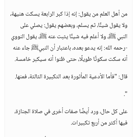
من أهل العلم من يقول: إنه إذا كبر الرابعة يسكت هنيهة،
ولا يقول شيئًا، ثم يسلم، وبعضهم يقول: يصلي على
النبي ﷺ، ولا أعلم فيه شيئًا يثبت عنه ﷺ، يقول النووي
-رحمه الله: إنه يدعو بعده، باعتبار أن النبيﷺ جاء عنه
أنه سكت سكوتًا طويلًا، حتى ظنوا أنه سيكبر خامسة.
قال: "فأما الأدعية المأثورة بعد التكبيرة الثالثة، فمنها.
".
على كل حال، ورد أيضًا صفات أخرى في صلاة الجنازة،
فيها أكثر من أربع تكبيرات.