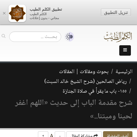
تطبيق الكلم الطيب
تنزيل التطبيق
×
الكلم الطيب
مجاني - بدون إعلانات
الرئيسية
بحوث ومقالات | المقالات
رياض الصالحين (شرح الشيخ خالد السبت)
١٥٥- باب ما يقرأ في صلاة الجنازة
شرح مقدمة الباب إلى حديث «اللهم اغفر
لحينا وميتنا..»
A
أضف للمفضلة
مشاركة المقال
-
+