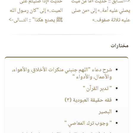
<-السـابق ::
حديث «ما من ميت
حديث «إذا صليتم على
يصلي عليه أمة..» إلى «من صلى
الميت..» إلى "كان رسول الله
عليه ثلاثة صفوف..»
ﷺ يصنع هكذا"
:: التـــالى->
مختارات
شرح دعاء "اللهم جنبني منكرات الأخلاق، والأهواء،
والأعمال، والأدواء "
" تدبر القرآن "
فقه حقيقة العبودية (٣)
البصير
" وجوب ترك المعاصي "