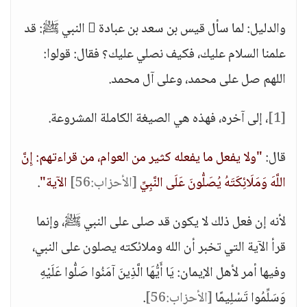
والدليل: لما سأل قيس بن سعد بن عبادة  النبي ﷺ: قد
علمنا السلام عليك، فكيف نصلي عليك؟ فقال: قولوا:
اللهم صل على محمد، وعلى آل محمد.
[1]
، إلى آخره، فهذه هي الصيغة الكاملة المشروعة.
قال:
"ولا يفعل ما يفعله كثير من العوام، من قراءتهم: إِنَّ
اللَّهَ وَمَلَائِكَتَهُ يُصَلُّونَ عَلَى النَّبِيِّ
[الأحزاب:56]
الآية"
.
لأنه إن فعل ذلك لا يكون قد صلى على النبي ﷺ، وإنما
قرأ الآية التي تخبر أن الله وملائكته يصلون على النبي،
وفيها أمر لأهل الإيمان: يَا أَيُّهَا الَّذِينَ آمَنُوا صَلُّوا عَلَيْهِ
وَسَلِّمُوا تَسْلِيمًا
[الأحزاب:56]
.