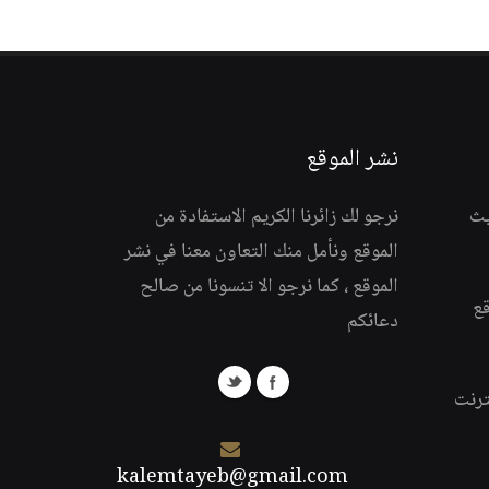
نشر الموقع
يث
نرجو لك زائرنا الكريم الاستفادة من
الموقع ونأمل منك التعاون معنا في نشر
الموقع ، كما نرجو الا تنسونا من صالح
قع
دعائكم
ترنت
kalemtayeb@gmail.com