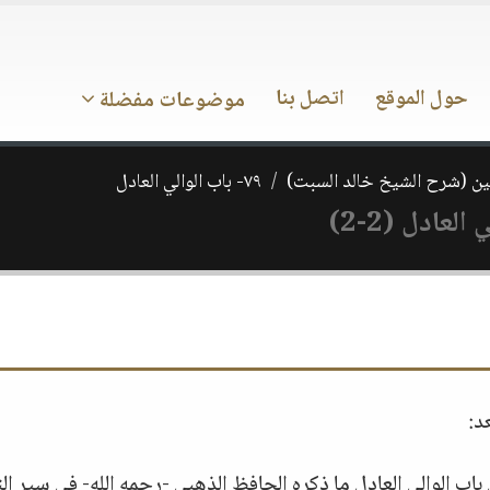
حول الموقع
اتصل بنا
موضوعات مفضلة
ن (شرح الشيخ خالد السبت)
٧٩- باب الوالي العادل
عادل (2-2)
د:
لأخبار المنقولة عن السلف فمن بعدهم  في باب الوالي العادل ما ذكره الحافظ الذهبي -رحمه الله- في سير ا