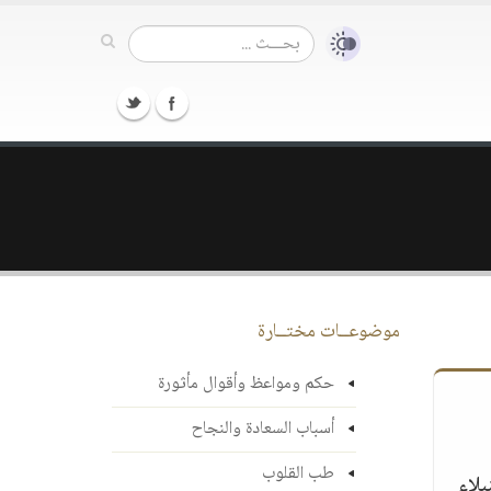
موضوعــات مختــارة
حكم ومواعظ وأقوال مأثورة
أسباب السعادة والنجاح
طب القلوب
لنبلاء