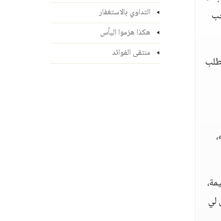
التداوي بالاستغفار
جب
هكذا هزموا اليأس
منتقى الفوائد
يطلب
،
مة،
 لي