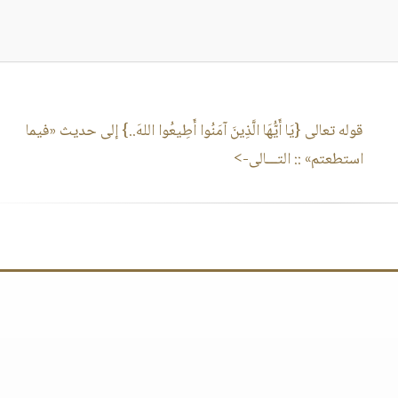
قوله تعالى {يَا أَيُّهَا الَّذِينَ آمَنُوا أَطِيعُوا اللهَ..} إلى حديث «فيما
استطعتم»
:: التـــالى->