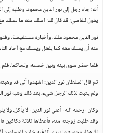
أنه: جاء رجل إلى نور الدين محمود، وطلبه إلى 
يقول للقاضي: قد قال لك: اسلك معه ما تسلك مع 
نور الدين محمود ملك، وأخباره مستفيضة، وفتو
منه أن يسلك معه كما يفعل ويسلك مع آحاد النا
فلما حضر سوى بينه وبين خصمه، وتحاكما، فلم ي
ثم قال السلطان نور الدين: اشهدوا أني قد وهبت
ولم يثبت لذلك الرجل شيء، بعد ذلك وهبه نور الد
وكان -رحمه الله- أعني نور الدين- لا يأكل، ولا 
وقد طلبت زوجته منه، فأعطاها ثلاثة دكاكين فاس
إلا هذا، وجميع ما بيدي أنا فيه خازن للمسلمين
[2]