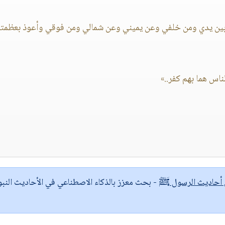
من بين يدي ومن خلفي وعن يميني وعن شمالي ومن فوقي وأعوذ بعظمت
اس هما بهم كفر..»
ى أحاديث الرسول ﷺ
- بحث معزز بالذكاء الاصطناعي في الأحاديث النبو