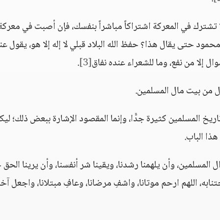
لا تشترك في المعركة اشتراكاً مباشراً بنفسك، فإن أصبت في معركة 
مود حتى يقال هذا؟ حفظ الله البلاد قبلي لا إله إلا هو، يقول عن
أموال إلا من نفع، وما للشعراء عنده نفاق
[3]
.
ال من بيت مال المسلمين.
اريخ المسلمين كثيرة جدًّا، وإنما المقصود الإشارة ببعض ذلك؛ لي
ذا الباب.
 المسلمين، وأن يلهمنا رشدنا، ويقينا شر أنفسنا، وأن يرينا الحق حق
جتنابه، اللهم ارحم موتانا، واشفِ مرضانا، وعافِ مبتلانا، واجعل آخر