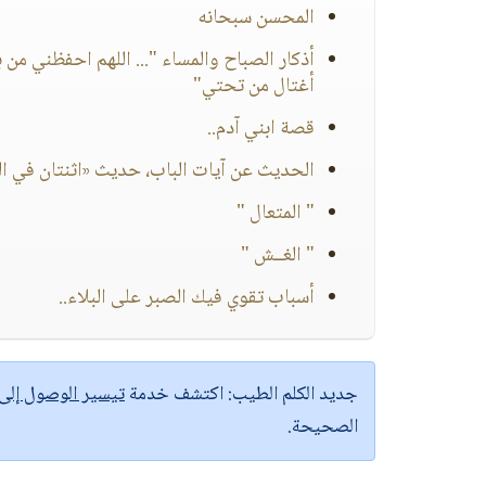
المحسن سبحانه
أذكار الصباح والمساء "... اللهم احفظني 
أغتال من تحتي"
قصة ابني آدم..
الحديث عن آيات الباب، حديث «اثنتان في الن
" المتعال "
" الغــش "
أسباب تقوي فيك الصبر على البلاء..
جديد الكلم الطيب:
اكتشف خدمة
تيسير الوصول إل
الصحيحة.