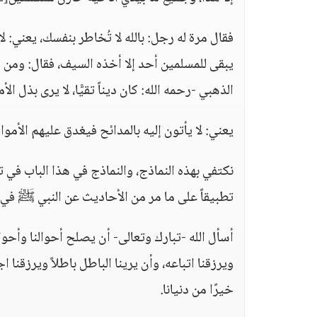
فقال مرة له رجل: بالله لا تُخاطر بنفسك، يعني: 
يبقى للمسلمين أحد إلا أخذه السيف، فقال: ومن مح
الذهبي -رحمه الله: كان ديناً تقيًّا، لا يرى بذل ال
يعني: لا يأتون إليه بالمدائح فيغدق عليهم الأمو
نكتفي بهذه النماذج، والنماذج في هذا الباب في ت
تطبيقاً على ما مر من الأحاديث عن النبي ﷺ في ه
أسأل الله -تبارك وتعالى- أن يصلح أحوالنا وأحوال
ويرزقنا اتباعه، وأن يرينا الباطل باطلاً ويرزقنا ا
خيرًا من دنيانا.