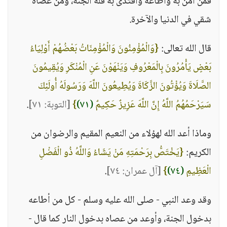
فمن آمن به وأطاعه واقتدى به فله الجنة، ومن عصاه
شقي في الدنيا والآخرة.
قال الله تعالى:
{وَالْمُؤْمِنُونَ وَالْمُؤْمِنَاتُ بَعْضُهُمْ أَوْلِيَاءُ
بَعْضٍ يَأْمُرُونَ بِالْمَعْرُوفِ وَيَنْهَوْنَ عَنِ الْمُنْكَرِ وَيُقِيمُونَ
الصَّلَاةَ وَيُؤْتُونَ الزَّكَاةَ وَيُطِيعُونَ اللَّهَ وَرَسُولَهُ أُولَئِكَ
سَيَرْحَمُهُمُ اللَّهُ إِنَّ اللَّهَ عَزِيزٌ حَكِيمٌ
(٧١)
}
[التوبة: ٧١]
.
وماذا أعد الله لهؤلاء من النعيم المقيم والرضوان من
الكريم:
{يَخْتَصُّ بِرَحْمَتِهِ مَنْ يَشَاءُ وَاللَّهُ ذُو الْفَضْلِ
الْعَظِيمِ
(٧٤)
}
[آل عمران: ٧٤]
.
وقد وعد النبي - صلى الله عليه وسلم - كل من أطاعه
بدخول الجنة، وأوعد من عصاه بدخول النار كما قال -