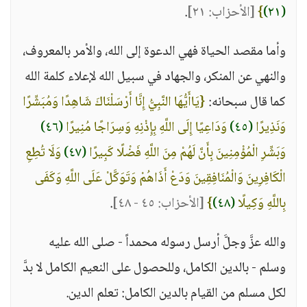
(٢١)
}
[الأحزاب: ٢١]
.
وأما مقصد الحياة فهي الدعوة إلى الله، والأمر بالمعروف،
والنهي عن المنكر، والجهاد في سبيل الله لإعلاء كلمة الله
كما قال سبحانه:
{يَاأَيُّهَا النَّبِيُّ إِنَّا أَرْسَلْنَاكَ شَاهِدًا وَمُبَشِّرًا
وَنَذِيرًا
(٤٥)
وَدَاعِيًا إِلَى اللَّهِ بِإِذْنِهِ وَسِرَاجًا مُنِيرًا
(٤٦)
وَبَشِّرِ الْمُؤْمِنِينَ بِأَنَّ لَهُمْ مِنَ اللَّهِ فَضْلًا كَبِيرًا
(٤٧)
وَلَا تُطِعِ
الْكَافِرِينَ وَالْمُنَافِقِينَ وَدَعْ أَذَاهُمْ وَتَوَكَّلْ عَلَى اللَّهِ وَكَفَى
بِاللَّهِ وَكِيلًا
(٤٨)
}
[الأحزاب: ٤٥ - ٤٨]
.
والله عزَّ وجلَّ أرسل رسوله محمداً - صلى الله عليه
وسلم - بالدين الكامل، وللحصول على النعيم الكامل لا بدَّ
لكل مسلم من القيام بالدين الكامل: تعلم الدين.