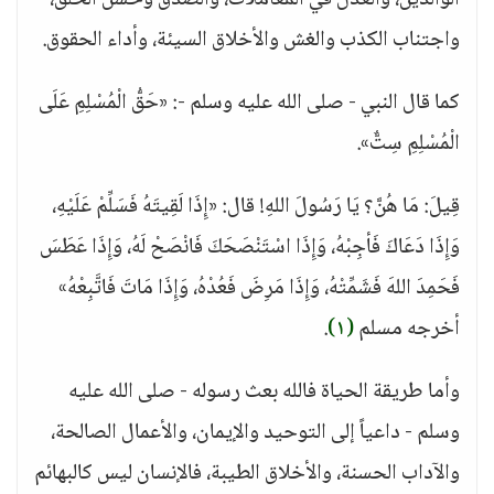
الوالدين، والعدل في المعاملات، والصدق وحسن الخلق،
واجتناب الكذب والغش والأخلاق السيئة، وأداء الحقوق.
كما قال النبي - صلى الله عليه وسلم -: «حَقُّ الْمُسْلِمِ عَلَى
الْمُسْلِمِ سِتٌّ».
قِيلَ: مَا هُنَّ؟ يَا رَسُولَ اللهِ! قال: «إِذَا لَقِيتَهُ فَسَلِّمْ عَلَيْهِ،
وَإِذَا دَعَاكَ فَأجِبْهُ، وَإِذَا اسْتَنْصَحَكَ فَانْصَحْ لَهُ، وَإِذَا عَطَسَ
فَحَمِدَ اللهَ فَشَمِّتْهُ، وَإِذَا مَرِضَ فَعُدْهُ، وَإِذَا مَاتَ فَاتَّبِعْهُ»
أخرجه مسلم
(١)
.
وأما طريقة الحياة فالله بعث رسوله - صلى الله عليه
وسلم - داعياً إلى التوحيد والإيمان، والأعمال الصالحة،
والآداب الحسنة، والأخلاق الطيبة، فالإنسان ليس كالبهائم