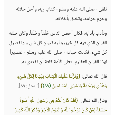
تلقى - صلى الله عليه وسلم - كتاب ربه، وأحل حلاله
وحرم حرامه، وتخلق بأخلاقه.
وتأدب بآدابه، فكان أحسن الناس خَلْقاً وخُلُقاً، وكان خلقه
القرآن الذي فيه كل خير، وفيه تبيان كل شيء، وتفصيل
كل شيء، فكانت حياته - صلى الله عليه وسلم - تفسيراً
لهذا القرآن العظيم، فعلى الأمة كافة أن تقتدي به.
قال الله تعالى:
{وَنَزَّلْنَا عَلَيْكَ الْكِتَابَ تِبْيَانًا لِكُلِّ شَيْءٍ
وَهُدًى وَرَحْمَةً وَبُشْرَى لِلْمُسْلِمِينَ
(٨٩)
}
[النحل: ٨٩]
.
وقال الله تعالى:
{لَقَدْ كَانَ لَكُمْ فِي رَسُولِ اللَّهِ أُسْوَةٌ
حَسَنَةٌ لِمَنْ كَانَ يَرْجُو اللَّهَ وَالْيَوْمَ الْآخِرَ وَذَكَرَ اللَّهَ كَثِيرًا