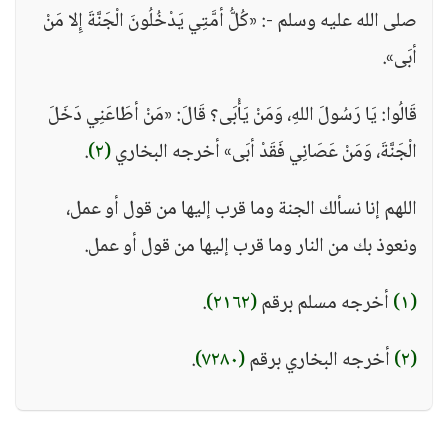
صلى الله عليه وسلم -: «كُلُّ أمَّتِي يَدْخُلُونَ الْجَنَّةَ إِلا مَنْ
أبَى».
قَالُوا: يَا رَسُولَ اللهِ، وَمَنْ يَأْبَى؟ قَالَ: «مَنْ أطَاعَنِي دَخَلَ
الْجَنَّةَ، وَمَنْ عَصَانِي فَقَدْ أبَى» أخرجه البخاري
(٢)
.
اللهم إنا نسألك الجنة وما قرب إليها من قول أو عمل،
ونعوذ بك من النار وما قرب إليها من قول أو عمل.
(١)
أخرجه مسلم برقم
(٢١٦٢)
.
(٢)
أخرجه البخاري برقم
(٧٢٨٠)
.