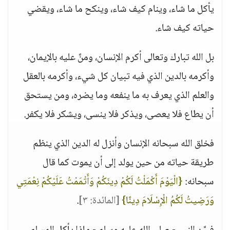
يأكل ما شاء، وينام كيف شاء، وينكح ما شاء، ويقضي
حياته كيف شاء.
بل الله تبارك وتعالى أكرم الإنسان، ومنَّ عليه بالإيمان،
وأكرمه بالدين الذي فيه تبيان كل شيء، وأكرمه بالعقل
والعلم الذي يعرف به ما ينفعه وما يضره، ومن يستحق
أن يطاع فلا يعصى، ويذكر فلا ينسى، ويشكر فلا يكفر.
فخلق الله سبحانه الإنسان وأنزل له الدين الذي ينظم
طريقة حياته من حين يولد إلى أن يموت كما قال
سبحانه:
{الْيَوْمَ أَكْمَلْتُ لَكُمْ دِينَكُمْ وَأَتْمَمْتُ عَلَيْكُمْ نِعْمَتِي
وَرَضِيتُ لَكُمُ الْإِسْلَامَ دِينًا}
[المائدة: ٣]
.