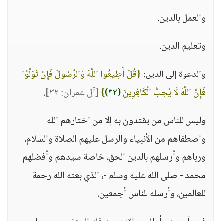
والعمل بالدين.
وتعليم الدين.
والدعوة إلى الدين:
{قُلْ أَطِيعُوا اللَّهَ وَالرَّسُولَ فَإِنْ تَوَلَّوْا
فَإِنَّ اللَّهَ لَا يُحِبُّ الْكَافِرِينَ
(٣٢)
}
[آل عمران: ٣٢]
.
وليس للناس من يقتدون به إلا من اختارهم الله
واصطفاهم من الأنبياء والرسل عليهم الصلاة والسلام،
ورباهم وأرسلهم بالدين الحق، خاصة سيدهم وأفضلهم
محمد - صلى الله عليه وسلم -، الذي بعثه الله رحمة
للعالمين، وأرسله للناس أجمعين.