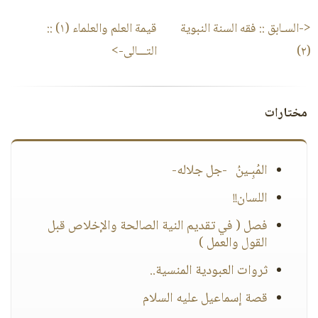
<-السـابق ::
فقه السنة النبوية
قيمة العلم والعلماء (١)
::
(٢)
التـــالى->
مختارات
المُبِـينُ -جل جلاله-
اللسان!!
فصل ( في تقديم النية الصالحة والإخلاص قبل
القول والعمل )
ثروات العبودية المنسية..
قصة إسماعيل عليه السلام