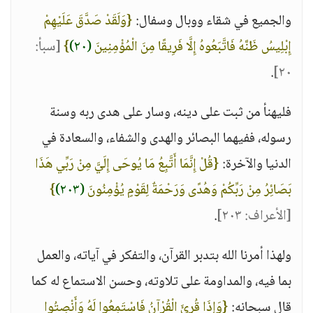
والجميع في شقاء ووبال وسفال:
{وَلَقَدْ صَدَّقَ عَلَيْهِمْ
إِبْلِيسُ ظَنَّهُ فَاتَّبَعُوهُ إِلَّا فَرِيقًا مِنَ الْمُؤْمِنِينَ
(٢٠)
}
[سبأ:
.
٢٠]
فليهنأ من ثبت على دينه، وسار على هدى ربه وسنة
رسوله، ففيهما البصائر والهدى والشفاء، والسعادة في
الدنيا والآخرة:
{قُلْ إِنَّمَا أَتَّبِعُ مَا يُوحَى إِلَيَّ مِنْ رَبِّي هَذَا
بَصَائِرُ مِنْ رَبِّكُمْ وَهُدًى وَرَحْمَةٌ لِقَوْمٍ يُؤْمِنُونَ
(٢٠٣)
}
[الأعراف: ٢٠٣]
.
ولهذا أمرنا الله بتدبر القرآن، والتفكر في آياته، والعمل
بما فيه، والمداومة على تلاوته، وحسن الاستماع له كما
قال سبحانه:
{وَإِذَا قُرِئَ الْقُرْآنُ فَاسْتَمِعُوا لَهُ وَأَنْصِتُوا