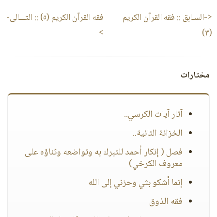
<-السـابق ::
فقه القرآن الكريم
فقه القرآن الكريم (٥)
:: التـــالى-
>
(٣)
مختارات
آثار آيات الكرسي..
الخزانة الثانية..
فصل ( إنكار أحمد للتبرك به وتواضعه وثناؤه على
معروف الكرخي)
إنما أشكو بثي وحزني إلى الله
فقه الذوق