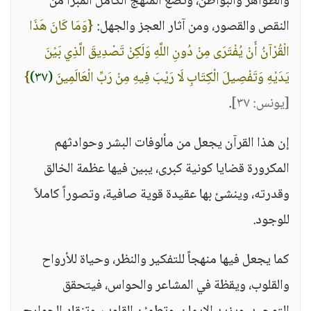
والظواهر والبواطن، وتضع المنهج الكامل المبرأ من
النقص والقصور، ومن آثار العجز والجهل:
{وَمَا كَانَ هَذَا
الْقُرْآنُ أَنْ يُفْتَرَى مِنْ دُونِ اللَّهِ وَلَكِنْ تَصْدِيقَ الَّذِي بَيْنَ
يَدَيْهِ وَتَفْصِيلَ الْكِتَابِ لَا رَيْبَ فِيهِ مِنْ رَبِّ الْعَالَمِينَ
(٣٧)
}
[يونس: ٣٧]
.
إن هذا القرآن يجعل من مألوفات البشر وحوادثهم
المكرورة قضايا كونية كبرى، يبين فيها عظمة الخالق
وقدرته، وينشئ بها عقيدة قوية صافية، وتصوراً كاملاً
للوجود.
كما يجعل فيها منهجاً للتفكير والنظر، وحياة للأرواح
والقلوب، ويقظة في المشاعر والحواس، فيتحقق