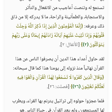
تستمع له وتنصت أعاجيب من الانفعال والتأثر
والاستجابة، والطمأنينة والراحة، ما لا يدركه إلا من ذاق
ذلك وعرفه:
{إِنَّمَا الْمُؤْمِنُونَ الَّذِينَ إِذَا ذُكِرَ اللَّهُ وَجِلَتْ
قُلُوبُهُمْ وَإِذَا تُلِيَتْ عَلَيْهِمْ آيَاتُهُ زَادَتْهُمْ إِيمَانًا وَعَلَى رَبِّهِمْ
يَتَوَكَّلُونَ
(٢)
}
[الأنفال: ٢]
.
لقد حاول أعداء هذا الدين أن يصرفوا الناس عن هذا
القرآن نهائياً منذ نزوله إلى يومنا هذا كما قال سبحانه:
{وَقَالَ الَّذِينَ كَفَرُوا لَا تَسْمَعُوا لِهَذَا الْقُرْآنِ وَالْغَوْا فِيهِ
لَعَلَّكُمْ تَغْلِبُونَ
(٢٦)
}
[فصلت: ٢٦]
.
فلما عجزوا حولوه إلى تراتيل يترنم بها القراء، ويطرب
لها المستمعون، ولم يعد القرآن في حياة الناس هو