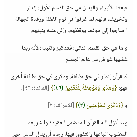
فبعثة الأنبياء والرسل في حق القسم الأول: إنذار
وتخويف، فإنهم لما غرقوا في نوم الغفلة ورقدة الجهالة
احتاجوا إلى موقظ يوقظهم، وإلى منبه ينبههم.
وأما في حق القسم الثاني: فتذكير وتنبيه؛ لأنه ربما
غشيها غواش من عالم الجسم.
فالقرآن إنذار في حق طائفة، وذكرى في حق طائفة أخرى
فهو:
{وَهُدًى وَمَوْعِظَةً لِلْمُتَّقِينَ
(٤٦)
}
[المائدة: ٤٦]
.
و
{وَذِكْرَى لِلْمُؤْمِنِينَ
(٢)
}
[الأعراف: ٢]
.
وقد أنزل الله القرآن المتضمن للعقيدة والشريعة
المطلوب اتباعها والتقوى فيها، رجاء أن ينال الناس حين