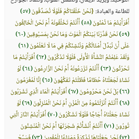
التوحيد، ويزيد الإيمان، وتطمئن القلوب، وتنقاد الجوارح
للطاعة والعبادة:
{نَحْنُ خَلَقْنَاكُمْ فَلَوْلَا تُصَدِّقُونَ
(٥٧)
أَفَرَأَيْتُمْ مَا تُمْنُونَ
(٥٨)
أَأَنْتُمْ تَخْلُقُونَهُ أَمْ نَحْنُ الْخَالِقُونَ
(٥٩)
نَحْنُ قَدَّرْنَا بَيْنَكُمُ الْمَوْتَ وَمَا نَحْنُ بِمَسْبُوقِينَ
(٦٠)
عَلَى أَنْ نُبَدِّلَ أَمْثَالَكُمْ وَنُنْشِئَكُمْ فِي مَا لَا تَعْلَمُونَ
(٦١)
وَلَقَدْ عَلِمْتُمُ النَّشْأَةَ الْأُولَى فَلَوْلَا تَذَكَّرُونَ
(٦٢)
أَفَرَأَيْتُمْ مَا
تَحْرُثُونَ
(٦٣)
أَأَنْتُمْ تَزْرَعُونَهُ أَمْ نَحْنُ الزَّارِعُونَ
(٦٤)
لَوْ
نَشَاءُ لَجَعَلْنَاهُ حُطَامًا فَظَلْتُمْ تَفَكَّهُونَ
(٦٥)
إِنَّا لَمُغْرَمُونَ
(٦٦)
بَلْ نَحْنُ مَحْرُومُونَ
(٦٧)
أَفَرَأَيْتُمُ الْمَاءَ الَّذِي تَشْرَبُونَ
(٦٨)
أَأَنْتُمْ أَنْزَلْتُمُوهُ مِنَ الْمُزْنِ أَمْ نَحْنُ الْمُنْزِلُونَ
(٦٩)
لَوْ
نَشَاءُ جَعَلْنَاهُ أُجَاجًا فَلَوْلَا تَشْكُرُونَ
(٧٠)
أَفَرَأَيْتُمُ النَّارَ الَّتِي
تُورُونَ
(٧١)
أَأَنْتُمْ أَنْشَأْتُمْ شَجَرَتَهَا أَمْ نَحْنُ الْمُنْشِئُونَ
(٧٢)
نَحْنُ جَعَلْنَاهَا تَذْكِرَةً وَمَتَاعًا لِلْمُقْوِينَ
(٧٣)
فَسَبِّحْ