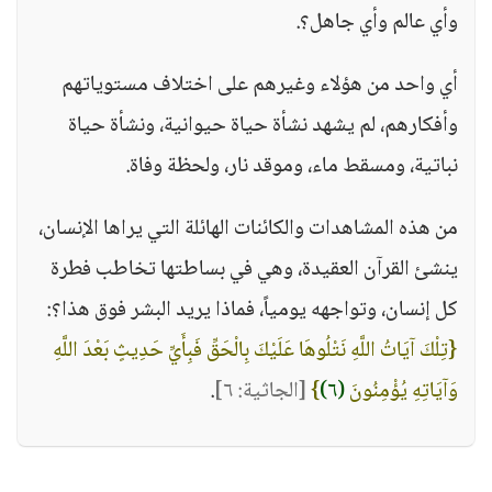
وأي عالم وأي جاهل؟.
أي واحد من هؤلاء وغيرهم على اختلاف مستوياتهم
وأفكارهم، لم يشهد نشأة حياة حيوانية، ونشأة حياة
نباتية، ومسقط ماء، وموقد نار، ولحظة وفاة.
من هذه المشاهدات والكائنات الهائلة التي يراها الإنسان،
ينشئ القرآن العقيدة، وهي في بساطتها تخاطب فطرة
كل إنسان، وتواجهه يومياً، فماذا يريد البشر فوق هذا؟:
{تِلْكَ آيَاتُ اللَّهِ نَتْلُوهَا عَلَيْكَ بِالْحَقِّ فَبِأَيِّ حَدِيثٍ بَعْدَ اللَّهِ
وَآيَاتِهِ يُؤْمِنُونَ
(٦)
}
[الجاثية: ٦]
.