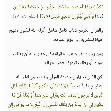
يُكَذِّبُ بِهَذَا الْحَدِيثِ سَنَسْتَدْرِجُهُمْ مِنْ حَيْثُ لَا يَعْلَمُونَ
(٤٤)
وَأُمْلِي لَهُمْ إِنَّ كَيْدِي مَتِينٌ
(٤٥)
}
[القلم: ٤٤، ٤٥]
.
والقرآن الكريم كتاب كامل شامل، أنزله الله ليكون منهج
حياة للبشرية إلى يوم القيامة.
ومن يدرك القرآن على حقيقته لا يخطر بباله أن يطلب
سواه، أو يطلب تبديل بعض أجزائه.
لكن الذين يجهلون حقيقة القرآن ولا يرجون لقاء الله
يطلبون طلباً عجيباً:
{وَإِذَا تُتْلَى عَلَيْهِمْ آيَاتُنَا بَيِّنَاتٍ قَالَ
الَّذِينَ لَا يَرْجُونَ لِقَاءَنَا ائْتِ بِقُرْآنٍ غَيْرِ هَذَا أَوْ بَدِّلْهُ قُلْ مَا
يَكُونُ لِي أَنْ أُبَدِّلَهُ مِنْ تِلْقَاءِ نَفْسِي إِنْ أَتَّبِعُ إِلَّا مَا يُوحَى إِلَيَّ