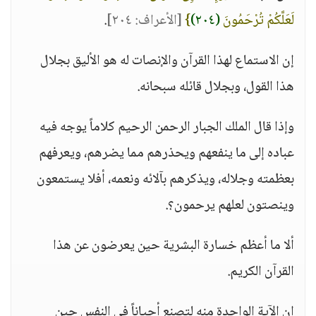
لَعَلَّكُمْ تُرْحَمُونَ
(٢٠٤)
}
[الأعراف: ٢٠٤]
.
إن الاستماع لهذا القرآن والإنصات له هو الأليق بجلال
هذا القول، وبجلال قائله سبحانه.
وإذا قال الملك الجبار الرحمن الرحيم كلاماً يوجه فيه
عباده إلى ما ينفعهم ويحذرهم مما يضرهم، ويعرفهم
بعظمته وجلاله، ويذكرهم بآلائه ونعمه، أفلا يستمعون
وينصتون لعلهم يرحمون؟.
ألا ما أعظم خسارة البشرية حين يعرضون عن هذا
القرآن الكريم.
إن الآية الواحدة منه لتصنع أحياناً في النفس حين