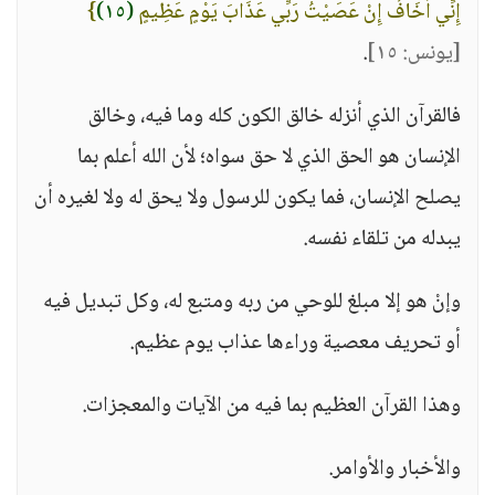
إِنِّي أَخَافُ إِنْ عَصَيْتُ رَبِّي عَذَابَ يَوْمٍ عَظِيمٍ
(١٥)
}
[يونس: ١٥]
.
فالقرآن الذي أنزله خالق الكون كله وما فيه، وخالق
الإنسان هو الحق الذي لا حق سواه؛ لأن الله أعلم بما
يصلح الإنسان، فما يكون للرسول ولا يحق له ولا لغيره أن
يبدله من تلقاء نفسه.
وإنْ هو إلا مبلغ للوحي من ربه ومتبع له، وكل تبديل فيه
أو تحريف معصية وراءها عذاب يوم عظيم.
وهذا القرآن العظيم بما فيه من الآيات والمعجزات.
والأخبار والأوامر.