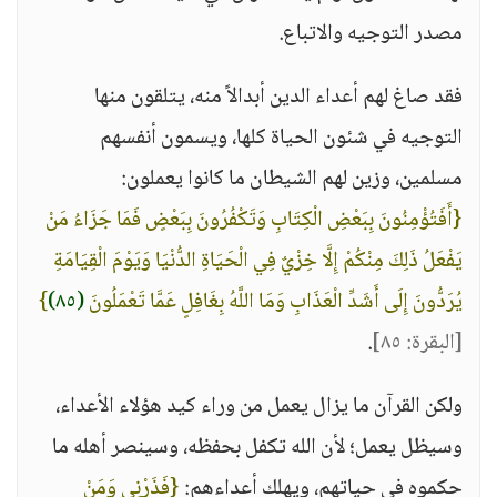
مصدر التوجيه والاتباع.
فقد صاغ لهم أعداء الدين أبدالاً منه، يتلقون منها
التوجيه في شئون الحياة كلها، ويسمون أنفسهم
مسلمين، وزين لهم الشيطان ما كانوا يعملون:
{أَفَتُؤْمِنُونَ بِبَعْضِ الْكِتَابِ وَتَكْفُرُونَ بِبَعْضٍ فَمَا جَزَاءُ مَنْ
يَفْعَلُ ذَلِكَ مِنْكُمْ إِلَّا خِزْيٌ فِي الْحَيَاةِ الدُّنْيَا وَيَوْمَ الْقِيَامَةِ
يُرَدُّونَ إِلَى أَشَدِّ الْعَذَابِ وَمَا اللَّهُ بِغَافِلٍ عَمَّا تَعْمَلُونَ
(٨٥)
}
[البقرة: ٨٥]
.
ولكن القرآن ما يزال يعمل من وراء كيد هؤلاء الأعداء،
وسيظل يعمل؛ لأن الله تكفل بحفظه، وسينصر أهله ما
حكموه في حياتهم، ويهلك أعداءهم:
{فَذَرْنِي وَمَنْ