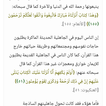
يتبعونها رحمة الله في الدنيا والآخرة كما قال سبحانه:
{وَهَذَا كِتَابٌ أَنْزَلْنَاهُ مُبَارَكٌ فَاتَّبِعُوهُ وَاتَّقُوا لَعَلَّكُمْ تُرْحَمُونَ
(١٥٥)
}
[الأنعام: ١٥٥]
.
إن الناس اليوم في الجاهلية الحديثة الماكرة يطلبون
حاجات نفوسهم ومجتمعاتهم وطريقة حياتهم خارج
هذا القرآن، كما كان الناس في الجاهلية القديمة يطلبون
للإيمان خوارق ومعجزات غير هذا القرآن كما قال
سبحانه عنهم:
{أَوَلَمْ يَكْفِهِمْ أَنَّا أَنْزَلْنَا عَلَيْكَ الْكِتَابَ يُتْلَى
عَلَيْهِمْ إِنَّ فِي ذَلِكَ لَرَحْمَةً وَذِكْرَى لِقَوْمٍ يُؤْمِنُونَ
(٥١)
}
[العنكبوت: ٥١]
.
فأما هؤلاء فقد كانت تحول جاهليتهم الساذجة