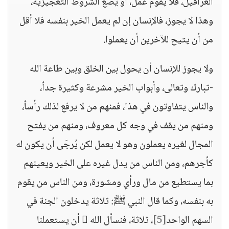
العراقيل، فلا يقوم عملٌ، أو يضع الشروط التعجيزية،
وهذا لا يجوز، فالإنسان إن لم يعمل الخير بنفسه فلا أقل
من أن يتيح للآخرين أن يعملوا.
ولا يجوز للإنسان أن يحول بين الخلق وبين طاعة الله
-تبارك وتعالى، وأبواب الخير مشرعة وكثيرة جداً،
والناس يتفاوتون في هذا، فمنهم من لا يرفع لذلك رأساً،
ومنهم من يقف في وجه كل معروف، ومنهم من يفتح
المجال لغيره يعملون وهو لا يعمل لكن يُرجَى أن يكون له
كأجرهم، ومن الناس من يدل غيره على الخير ويعينهم
بما يستطيع من مال ورأي ومشورة، ومن الناس من يقوم
به بنفسه، وكما قال النبي ﷺ: ثلاثة يدخلون الجنة في
السهم الواحد
[5]
، ثلاثة، فنسأل الله  أن يستعملنا