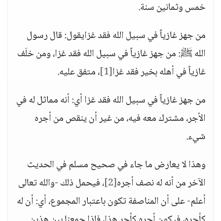
خمس وثمانين سنة.
من جهز غازياً في سبيل الله فقد غزايقول: قال رسول
الله ﷺ: من جهز غازياً في سبيل الله فقد غزا، ومن خلَف
غازياً في أهله بخير فقد غزا
[1]
، متفق عليه.
من جهز غازياً في سبيل الله فقد غزا أي: أنه مماثل له في
الأجر، مشترك معه فيه، من غير أن ينقص من أجره
شيء.
وهذا لا يعارض ما جاء في صحيح مسلم في الحديث
الآخر من أنه له نصف أجره
[2]
، فيحمل ذلك -والله تعالى
أعلم- على أن المناصفة تكون باعتبار المجموع، أي: أن له
كأجره، فيكون أجره كأجر هذا، فإذا جمعنا بين هذين