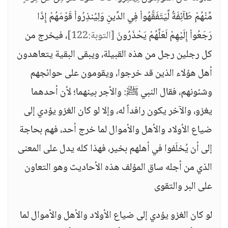
مِّنْهُمْ طَآئِفَةٌ لِّيَتَفَقَّهُواْ فِي الدِّينِ وَلِيُنذِرُواْ قَوْمَهُمْ إِذَا
رَجَعُواْ إِلَيْهِمْ لَعَلَّهُمْ يَحْذَرُونَ
[التوبة:122]
، فيخرج من
كل رجلين رجل من هذه القبيلة، ويبقى البقية يتعاهدون
أهل هؤلاء الذين قد خرجوا، ويقومون على حوائجهم
وشئونهم، فقال النبي ﷺ: والأجر بينهما؛ لأن أحدهما
يغزو، والآخر يكون رافداً له، وإلا لو كان الغزو يؤدي إلى
ضياع الأولاد والأهل والأموال لما خرج أحد، فهم بحاجة
إلى أن يُخلَفوا في أهلهم بخير، فهذا كله يدل على المعنى
الذي من أجله ساق المؤلف هذه الأحاديث وهو التعاون
على البر والتقوى
لو كان الغزو يؤدي إلى ضياع الأولاد والأهل والأموال لما