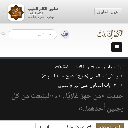
تطبيق الكلم الطيب
تنزيل التطبيق
×
الكلم الطيب
مجاني - بدون إعلانات
الرئيسية
بحوث ومقالات | المقالات
رياض الصالحين (شرح الشيخ خالد السبت)
٢١- باب التعاون على البر والتقوى
حديث «من جهز غازيًا..» ، «لينبعث من كل
رجلين أحدهما..»
A
أضف للمفضلة
مشاركة المقال
-
+