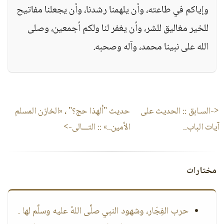
وإياكم في طاعته، وأن يلهمنا رشدنا، وأن يجعلنا مفاتيح
للخير مغاليق للشر، وأن يغفر لنا ولكم أجمعين، وصلى
الله على نبينا محمد، وآله وصحبه.
<-السـابق ::
الحديث على
حديث "ألهذا حج؟" ، «الخازن المسلم
آيات الباب..
الأمين..»
:: التـــالى->
مختارات
حرب الفِجَار، وشهود النبي صلَّى اللهُ عليه وسلَّم لها .