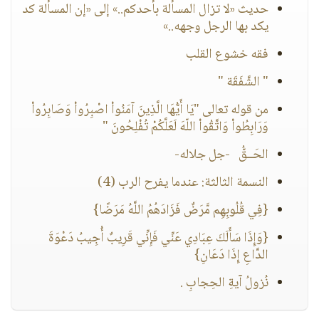
حديث «لا تزال المسألة بأحدكم..» إلى «إن المسألة كد
يكد بها الرجل وجهه..»
فقه خشوع القلب
" الشَّفَقَة "
من قوله تعالى "يَا أَيُّهَا الَّذِينَ آمَنُواْ اصْبِرُواْ وَصَابِرُواْ
وَرَابِطُواْ وَاتَّقُواْ اللّهَ لَعَلَّكُمْ تُفْلِحُونَ‎ "
الحَــقُّ -جل جلاله-
النسمة الثالثة: عندما يفرح الرب (4)
{فِي قُلُوبِهِم مَّرَضٌ فَزَادَهُمُ اللَّهُ مَرَضًا}
{وَإِذَا سَأَلَكَ عِبَادِي عَنِّي فَإِنِّي قَرِيبٌ أُجِيبُ دَعْوَةَ
الدَّاعِ إِذَا دَعَانِ}
نُزولُ آيةِ الحِجابِ .