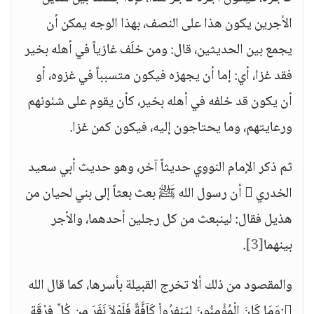
الأجرين يكون هذا على النصف، بهذا الوجه يمكن أن
يجمع بين الحديثين، قال: ومن خلَف غازياً في أهله بخير
فقد غزا، أي: إما أن يجهزه فيكون متسبباً في غزوه، أو
أن يكون قد خلفه في أهله بخير، كأن يقوم على شئونهم
ورعايتهم، وما يحتاجون إليه، فيكون كمن غزا.
ثم ذكر الإمام النووي حديثاً آخر، وهو حديث أبي سعيد
الخدري  أن رسول الله ﷺ بعث بعثاً إلى بني لحيان من
هذيل فقال: لينبعث من كل رجلين أحدهما، والأجر
بينهما
[3]
.
والمقصود من ذلك ألا تخرج القبيلة بأسرها، كما قال الله
:وَمَا كَانَ الْمُؤْمِنُونَ لِيَنفِرُواْ كَآفَّةً فَلَوْلاَ نَفَرَ مِن كُلِّ فِرْقَةٍ