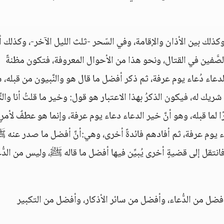
وكذلك بين الأذان والإقامة، وفي السّحر -ثلث الليل الآخر-، وكذلك أ
لصَّفين في القتال، ونحو هذا من الأحوال المعروفة، فتكون مظنةً
الدعاء دُعاء يوم عرفة، ثم ذكر أفضل ما قال هو والنَّبيون من قبله، 
ا شريك له، فيكون الذكرُ بهذا الاعتبار هو قول: وخير ما قلتُ أنا والنّ
لما قبله، وهو أنَّ خير الدعاء دعاء يوم عرفة، وإنما هو عطفٌ لأمرٍ
دعاء يوم عرفة، ثم أفادهم فائدةً أخرى، وهي:أنَّ أفضل ما صدر عنه 
فانتقل إلى قضيةٍ أخرى يُبيِّن فيها أفضل ما قاله ﷺ، وليس من الدُّع
ضل من الدُّعاء، وأفضل من سائر الأذكار، وأفضل من التكبير