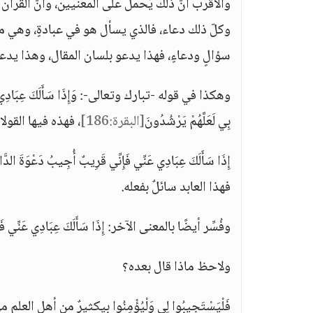
والأقرب أنَّ ذلك يُحمل على المعنيين، وأنَّ القرآن يُ
سؤالٍ ودعاءٍ، فهذا يدعو بلسان المقال، وهذا يدعو بلس
وهكذا في قوله -تبارك وتعالى-: وَإِذَا سَأَلَكَ عِبَادِي عَنِّي ف
بِي لَعَلَّهُمْ يَرْشُدُونَ
[البقرة:186]
، فهذه فيها القول
إِذَا سَأَلَكَ عِبَادِي عَنِّي فَإِنِّي قَرِيبٌ أُجِيبُ دَعْوَة
فهذا العابد سائلٌ بفعله.
وفُسِّر أيضًا بالمعنى الآخر: إِذَا سَأَلَكَ عِبَادِي عَنِّي فَ
ولاحظ ماذا قال بعده؟
فَلْيَسْتَجِيبُوا لِي وَلْيُؤْمِنُوا بِيكثيرٌ من أهل الع