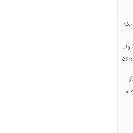
يضًا
سواء
َبيون
ﷺ
اء،