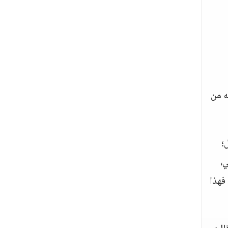
ه من
؛
ي،
 فهذا