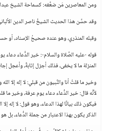
ومن المعاصرين مَن ضعَّفه: كسماحة الشيخ عبدالع
وقد حسَّن هذا الحديث الشيخُ ناصر الدين الألبان
وقبله المنذري، وهو عنده صحيحُ الإسناد، أو حسنٌ،
قوله -عليه الصَّلاة والسلام-: خير الدُّعاء دعاء 
المنزلة ما لا يخفى، فذلك أجزل إثابةً، وأعجل إجابة
وخير ما قلتُ أنا والنَّبيون من قبلي: لا إله إلا الله
لأنَّه قال: خير الدُّعاء دعاء يوم عرفة، وخير ما قلت
فيكون ذلك بيانًا لهذا الدعاء، وهو قول: لا إله إلا
الذكر يكون بهذا الاعتبار من جملة الدُّعاء، بل هو أ