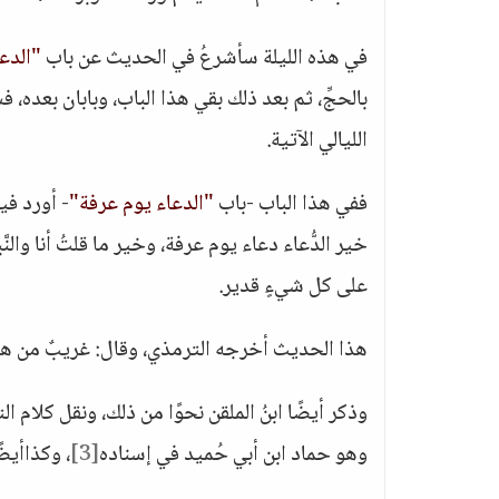
في هذه الليلة سأشرعُ في الحديث عن باب
"الدع
بالحجِّ، ثم بعد ذلك بقي هذا الباب، وبابان بعده،
الليالي الآتية.
ففي هذا الباب -باب
"الدعاء يوم عرفة"
- أورد في
خير الدُّعاء دعاء يوم عرفة، وخير ما قلتُ أنا والنَّ
على كل شيءٍ قدير.
هذا الحديث أخرجه الترمذي، وقال: غريبٌ من هذا
وذكر أيضًا ابنُ الملقن نحوًا من ذلك، ونقل كلام ا
وهو حماد ابن أبي حُميد في إسناده
[3]
، وكذاأيضً