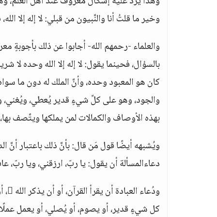
وهذا يرد عليه إشكالٌ معروفٌ عند أهل العلم، وهو أن
وخير ما قلتُ أنا والنَّبيون من قبلي: لا إله إلا الل
والعلماء -رحمهم الله- أجابوا عن ذلك بأجوبةٍ معرو
بالسؤال، فحينما يقول: لا إله إلا الله وحده لا شري
كان هو المعبود وحده، وأنَّ الملك له دون ما سواه
والجود، وهو على كلِّ شيءٍ قدير يُعطي، ويُغني، ويُ
بهذه الأوصاف والكمالات لمن يملكها ويتَّصف بها، 
ويُشبهه أيضًا قول مَن قال: بأنَّ ذلك باعتبار أنَّ
دعاءالمسألة أن يقول: يا ربّ، ارزقني، ويا ربّ، عافن
ودُع
كل شيءٍ قدير، أو يصوم، أو يُصلي، أو يعمل عملًا 