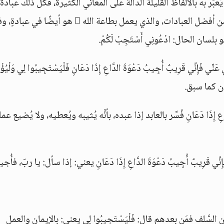
عبّر به بالألفاظ القليلة الدَّالة على المعاني الكثيرة، فكلّ ذلك عبادة،
وكلّ ذلك دعاء، فالذي يسأل هو في عبادةٍ، وهي من أفضل العبادات، والذي يعمل بطاعة الله  هو أيضًا في 
ان الحال: ادْعُونِي أَسْتَجِبْ لَكُمْ.
َإِنِّي قَرِيبٌ أُجِيبُ دَعْوَةَ الدَّاعِ إِذَا دَعَانِ فَلْيَسْتَجِيبُوا لِي وَلْيُؤْم
ان كما سبق.
َ الدَّاعِ إِذَا دَعَانِ فُسِّر بالعابد إذا عبده، بأنَّه يُثيبه ويُعطيه، ولا يُضيع عمل
إِنِّي قَرِيبٌ أُجِيبُ دَعْوَةَ الدَّاعِ إِذَا دَعَانِ يعني: إذا سأل: يا ربّ، فأُجي
لم من السَّلف فمَن بعدهم قال: فَلْيَسْتَجِيبُوا لِي يعني: بالإيمان والعمل