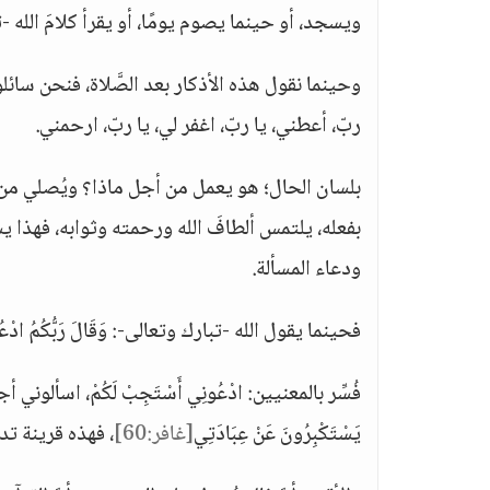
ويسجد، أو حينما يصوم يومًا، أو يقرأ كلامَ الله -تب
وحينما نقول هذه الأذكار بعد الصَّلاة، فنحن سائلو
ربّ، أعطني، يا ربّ، اغفر لي، يا ربّ، ارحمني.
بلسان الحال؛ هو يعمل من أجل ماذا؟ ويُصلي م
بفعله، يلتمس ألطافَ الله ورحمته وثوابه، فهذا يس
ودعاء المسألة.
فحينما يقول الله -تبارك وتعالى-: وَقَالَ رَبُّكُمُ ادْعُون
فُسِّر بالمعنيين: ادْعُونِي أَسْتَجِبْ لَكُمْ، اسألوني أج
يَسْتَكْبِرُونَ عَنْ عِبَادَتِي
[غافر:60]
، فهذه قرينة تد