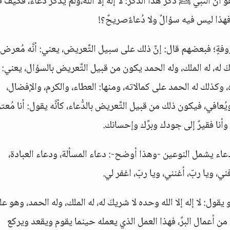
َّ النبي ﷺ ذكر هذا الذكر: لا إله إلا الله،ولم يذكر دُعاءً، فكيف ق
ه، فهذا ليس فيه سؤالٌ ولا دُعاءٌصريحٌ؟!
فةٍ؛ فبعضهم قال: إنَّ ذلك على سبيل التَّعريض، يعني: أنَّه مُعرض
كَ له، له الملك، وله الحمد يكون من قبيل التَّعريض بالسؤال، يعني: إ
، وكذلك له الحمد على كمالاته، ومنها: العطاء، والكرم، والإفضال،
عافي، فيكون ذلك من قبيل التَّعريض بالدُّعاء، كأنَّه يقول: أنا مُعت
وأنا فقيرٌ إلى جودك وبرِّك وإحسانك.
 الدعاء يشمل النوعين -وهذا أوضح-: دعاء المسألة، ودعاء العبادة،
ي، ويا ربّ، أغنني، ويا ربّ، اغفر لي.
اء العبادة أن يقرأ القرآن، أو أن يذكر الله ، أو يقول: لا إله إلا الله وحده لا شريكَ له، له الملك، وله الحمد، وهو 
من أعمال البرِّ، فهذا العمل الذي يعمله حينما يقوم ويقعد ويركع