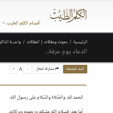
أقسام الكلم الطيب
الرئيسية
بحوث ومقالات | المقالات
واحـــة الذاكر
الدعاء يوم عرفة..
A
أضف للمفضلة
مشاركة المقال
-
+
الحمد لله، والصَّلاة والسَّلام على رسول الله.
أما بعد: فسلام الله عليكم ورحمته وبركاته،