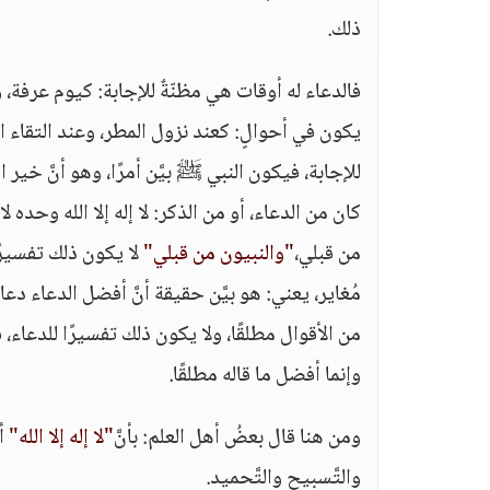
ذلك.
فالدعاء له أوقات هي مظنّةٌ للإجابة: كيوم عرفة، 
يكون في أحوالٍ: كعند نزول المطر، وعند التقاء ا
للإجابة، فيكون النبي ﷺ بيَّن أمرًا، وهو أنَّ خير 
كان من الدعاء، أو من الذكر: لا إله إلا الله وحده ل
من قبلي،
"والنبيون من قبلي"
لا يكون ذلك تفسيرًا 
مُغاير، يعني: هو بيَّن حقيقة أنَّ أفضل الدعاء 
من الأقوال مطلقًا، ولا يكون ذلك تفسيرًا للدعاء، 
وإنما أفضل ما قاله مطلقًا.
ومن هنا قال بعضُ أهل العلم: بأنَّ
"لا إله إلا الله"
أف
والتَّسبيح والتَّحميد.