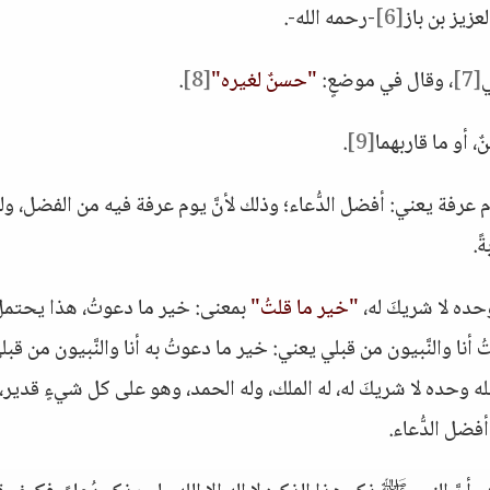
زيز بن باز
[6]
-رحمه الله-.
ي
[7]
، وقال في موضعٍ:
"حسنٌ لغيره"
[8]
.
 أو ما قاربهما
[9]
.
يوم عرفة يعني: أفضل الدُّعاء؛ وذلك لأنَّ يوم عرفة فيه من الفضل، ول
ً.
 وحده لا شريكَ له،
"خير ما قلتُ"
بمعنى: خير ما دعوتُ، هذا يحتمل
ُ أنا والنَّبيون من قبلي يعني: خير ما دعوتُ به أنا والنَّبيون من قبل
 الله وحده لا شريكَ له، له الملك، وله الحمد، وهو على كل شيءٍ قدير،
فضل الدُّعاء.