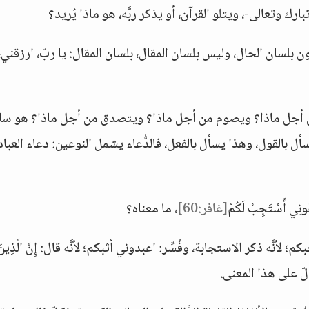
ارك وتعالى-، ويتلو القرآن، أو يذكر ربَّه، هو ماذا يُريد؟
ن بلسان الحال، وليس بلسان المقال، بلسان المقال: يا ربّ، ارزقني، 
ن أجل ماذا؟ ويصوم من أجل ماذا؟ ويتصدق من أجل ماذا؟ هو سائ
أل بالقول، وهذا يسأل بالفعل، فالدُّعاء يشمل النوعين: دعاء العباد
ِي أَسْتَجِبْ لَكُمْ
[غافر:60]
، ما معناه؟
بكم؛ لأنَّه ذكر الاستجابة، وفُسِّر: اعبدوني أثبكم؛ لأنَّه قال: إِنَّ الَّذِينَ
لّ على هذا المعنى.