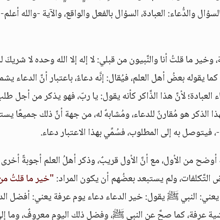
سؤال والدُّعاء: العبادة، السؤال بالفعل والواقع، والآية -والله أعلم-
ر ما قلتُ أنا والنَّبيون من قبلي: لا إله إلا الله وحده لا شريكَ له
كما يقوله بعضُ أهل العلم، فيُقال: إنَّه دعاءٌ، باعتبار أنَّ الدعاء يش
العبادة؛ لأنَّ هذا الذَّاكر كأنه يقول: يا ربّ، فهو يذكر من أجل طل
ا الذكر هو مُقارنٌ للدعاء، ومُشابهٌ له، من جهة أنَّ ذلك جميعًا يستم
-، فيتوصل به إلى المطلوب، فسُمِّي بهذا الاعتبار دعاء.
وضح من الأول، مع أنَّ الأول قريبٌ، وذكر أهلُ العلم أجوبةً أخرى 
عض التَّكلفات، ولم يستبعد بعضُهم أن يكون المراد:
"خير ما قلتُ من
 يعني: النبي ﷺ يقول: خير الدعاء دعاء يوم عرفة يعني: أفضل الد
شية عرفة، كما صحَّ عن النبي ﷺ، وفضل ذلك اليوم معروفٌ، وما إل