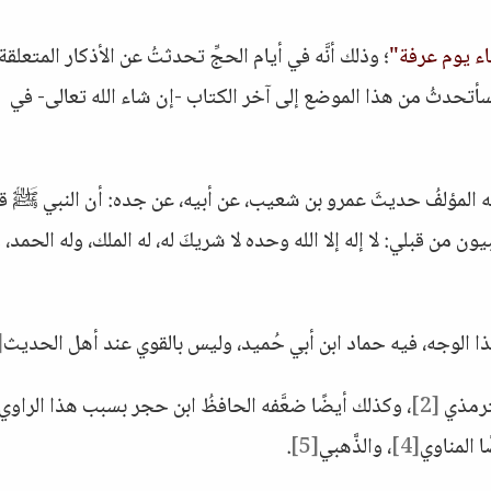
اء يوم عرفة"
؛ وذلك أنَّه في أيام الحجِّ تحدثتُ عن الأذكار المتعلقة
 فسأتحدثُ من هذا الموضع إلى آخر الكتاب -إن شاء الله تعالى- في
ه المؤلفُ حديثَ عمرو بن شعيب، عن أبيه، عن جده: أن النبي ﷺ ق
بيون من قبلي: لا إله إلا الله وحده لا شريكَ له، له الملك، وله الحمد،
 الوجه، فيه حماد ابن أبي حُميد، وليس بالقوي عند أهل الحديث
1]
لترمذي
[2]
، وكذلك أيضًا ضعَّفه الحافظُ ابن حجر بسبب هذا الراوي،
ا المناوي
[4]
، والذَّهبي
[5]
.