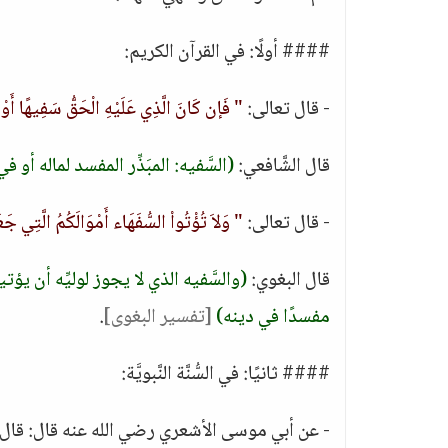
#### أولًا: في القرآن الكريم:
- قال تعالى:
" فَإن كَانَ الَّذِي عَلَيْهِ الْحَقُّ سَفِيهًا أَوْ ضَ
قال الشَّافعي:
(السَّفيه: المبَذِّر المفسد لماله أو ف
- قال تعالى:
" وَلاَ تُؤْتُواْ السُّفَهَاء أَمْوَالَكُمُ الَّتِي جَع
قال البغوي:
(والسَّفيه الذي لا يجوز لوليِّه أن يؤتي
مفسدًا في دينه)
[تفسير البغوى]
.
#### ثانيًا: في السُّنَّة النَّبويَّة:
- عن أبي موسى الأشعري رضي الله عنه قال: قال 