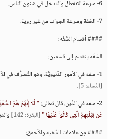
6- سرعة الانفعال والتدخل في شئون الناس.
7- الخفة وسرعة الجواب من غير روية.
#### أقسام السَّفَه:
السَّفَه ينقسم إلى قسمين:
1- سفه في الأمور الدُّنيويَّة، وهو التَّصرُّف في الأموال بالتَّبذير والإسراف، قال الله تعالى:
[النِّساء: 5]
.
2- سفه في الدِّين، قال تعالى:
" أَلا إِنَّهُمْ هُمُ السُّفَ
عَن قِبْلَتِهِمُ الَّتِي كَانُواْ عَلَيْهَا "
[البقرة: 142]
والمرا
#### مِن علامات السَّفيه والأحمق: