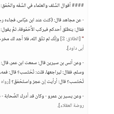
#### أقوال السَّلف والعلماء في السَّفَه والحُمْق:
- عن مجاهد قال: (كنت عند ابن عبَّاس، فجاءه رجل، 
فقال: ينطلق أحدكم فيركب الأُحْمُوقة، ثمَّ يقول: يا ا
"
[الطلاق: 2]
وإنَّك لم تتَّق الله، فلا أجد لك مخ
أبى داود]
.
- وعن أنس بن سيرين قال: سمعت ابن عمر، قال: (طل
وسلم، فقال: ليراجعها، قلت: تُحْتَسب؟ قال: فمه، 
تُحْتَسب؟ قال: أرأيت إن عجز واستَحْمَقَ؟
[رواه 
- وعن يسير بن عمرو - وكان قد أدرك الصَّحابة - 
روضة العقلاء]
.