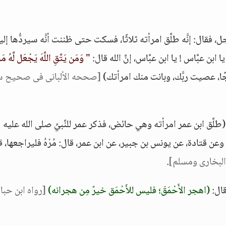
فقال: إنَّه طلَّق امرأته ثلاثًا، فسكت حتى ظننت أنَّه سيردُّها إلي
بن عبَّاس ! يا ابن عبَّاس، إنَّ الله قال:
" وَمَن يَتَّقِ اللَّهَ يَجْعَل لَّهُ م
رجًا، عصيت ربَّك، وبانت منك امرأتك)
[صححه الألبانى فى صحيح س
َّق ابن عمر امرأته وهي حائض، فذكر عمر للنَّبيِّ صلى الله عليه
وعن قتادة، عن يونس بن جبير، عن ابن عمر، قال: مُرْهُ فليراجعها، 
البخارى ومسلم]
.
قال:
(اهجر الأَحْمَقَ؛ فليس للأَحْمَق خيرٌ مِن هجرانه)
[رواه ابن حبا