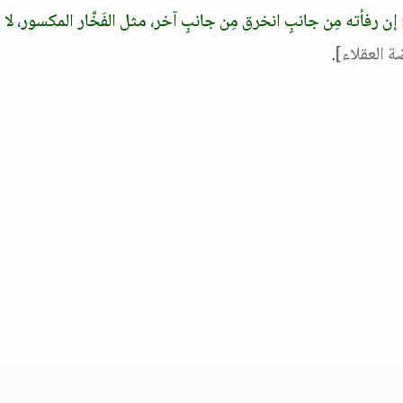
: إن رفأته مِن جانبٍ انخرق مِن جانبٍ آخر، مثل الفَخَّار المكسور، لا يُرَ
ة العقلاء]
.