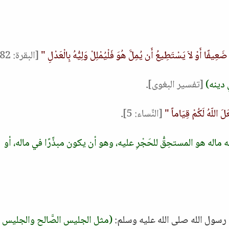
عِيفًا أَوْ لاَ يَسْتَطِيعُ أَن يُمِلَّ هُوَ فَلْيُمْلِلْ وَلِيُّهُ بِالْعَدْلِ "
[البقرة: 282]
ي دينه)
[تفسير البغوى]
.
َلَ اللّهُ لَكُمْ قِيَاماً "
[النِّساء: 5]
.
ه ماله هو المستحِقُّ للحَجْرِ عليه، وهو أن يكون مبذِّرًا في ماله، أو
رسول الله صلى الله عليه وسلم:
(مثل الجليس الصَّالح والجليس