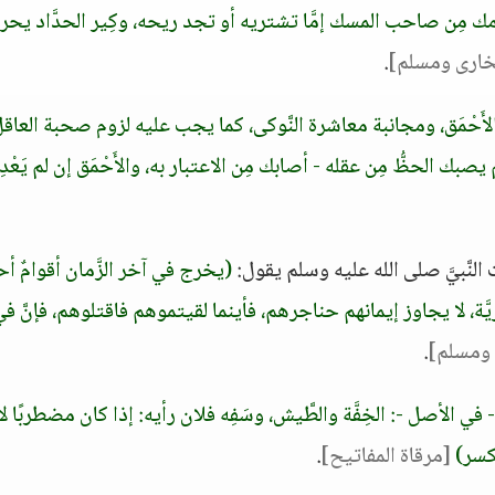
دمك مِن صاحب المسك إمَّا تشتريه أو تجد ريحه، وكِير الحدَّاد يحر
بخارى ومسلم]
.
َحْمَق، ومجانبة معاشرة النَّوكى، كما يجب عليه لزوم صحبة العاق
م يصبك الحظُّ مِن عقله - أصابك مِن الاعتبار به، والأَحْمَق إن لم يَعْد
نَّبيَّ صلى الله عليه وسلم يقول:
(يخرج في آخر الزَّمان أقوامٌ أ
ريَّة، لا يجاوز إيمانهم حناجرهم، فأينما لقيتموهم فاقتلوهم، فإنَّ ف
 ومسلم]
.
- في الأصل -: الخِفَّة والطَّيش، وسَفِه فلان رأيه: إذا كان مضطربًا لا
لكسر)
[مرقاة المفاتيح]
.