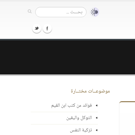
موضوعــات مختــارة
فوائد من كتب ابن القيم
التوكل واليقين
تزكية النفس