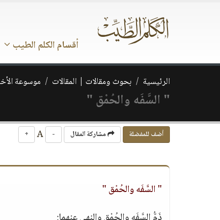
أقسام الكلم الطيب
الرئيسية
بحوث ومقالات | المقالات
موسوعة الأخل
" السَّفَه والحُمْق "
A
أضف للمفضلة
مشاركة المقال
-
+
" السَّفَه والحُمْق "
ذَمُّ السَّفَه والحُمْق والنهي عنهما: