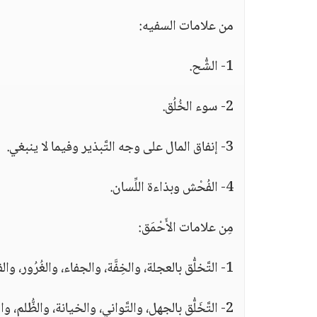
من علامات السفيه:
1- الشُّح.
2- سوء الخُلُق.
3- إنفاق المال على وجه التَّبذير وفيما لا ينبغي.
4- الفُحْش وبذاءة اللِّسان.
مِن علامات الأَحْمَق:
1- التَّخلُّق بالعجلة، والخِفَّة، والجفاء، والغُرُور، والفجور.
2- التَّخَلُّق بالجهل، والتَّواني، والخيانة، والظُّلم، والضَّياع.