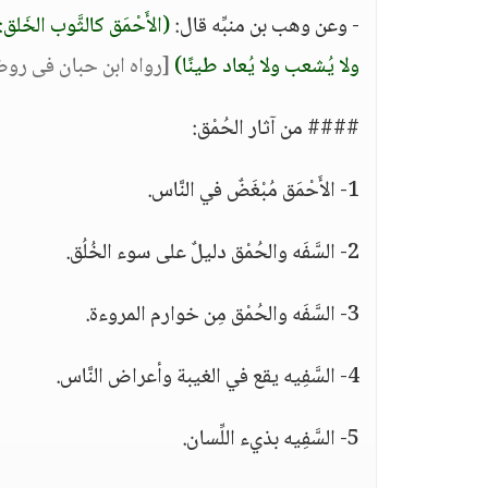
- وعن وهب بن منبِّه قال:
(الأَحْمَق كالثَّوب الخَلق
ولا يُشعب ولا يُعاد طينًا)
[رواه ابن حبان فى روض
#### من آثار الحُمْق:
1- الأَحْمَق مُبْغَضٌ في النَّاس.
2- السَّفَه والحُمْق دليلٌ على سوء الخُلُق.
3- السَّفَه والحُمْق مِن خوارم المروءة.
4- السَّفِيه يقع في الغيبة وأعراض النَّاس.
5- السَّفِيه بذيء اللِّسان.