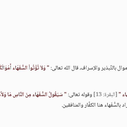
" وَلاَ تُؤْتُواْ السُّفَهَاء أَمْوَالَ
هَاء "
[البقرة: 13]
وقوله تعالى:
" سَيَقُولُ السُّفَهَاء مِنَ النَّاسِ مَا وَلاَّه
د بالسُّفَهاء هنا الكفَّار والمنافقين.