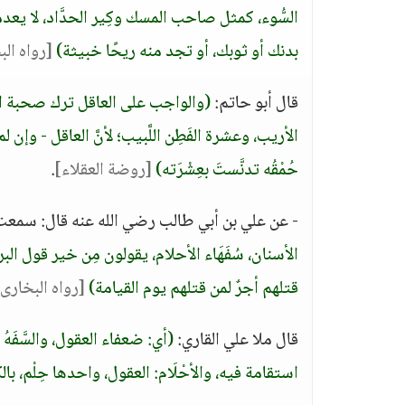
السُّوء، كمثل صاحب المسك وكِير الحدَّاد، لا يع
بدنك أو ثوبك، أو تجد منه ريحًا خبيثة)
[رواه ال
قال أبو حاتم:
(والواجب على العاقل ترك صحبة الأ
الأريب، وعشرة الفَطِن اللَّبيب؛ لأنَّ العاقل - وإن ل
حُمْقُه تدنَّستَ بعِشْرَته)
[روضة العقلاء]
.
- عن علي بن أبي طالب رضي الله عنه قال: سمعت ال
الأسنان، سُفَهَاء الأحلام، يقولون مِن خير قول الب
قتلهم أجرٌ لمن قتلهم يوم القيامة)
[رواه البخارى
قال ملا علي القاري:
(أي: ضعفاء العقول، والسَّفَهُ 
استقامة فيه، والأحْلَام: العقول، واحدها حِلْم، با