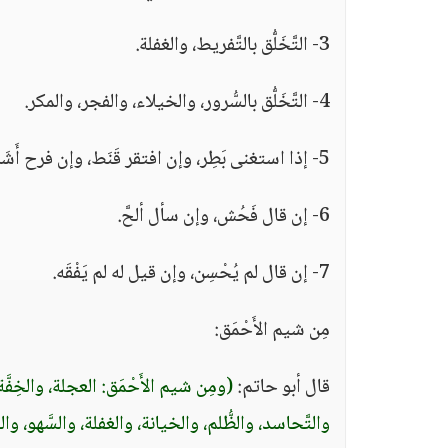
3- التَّخَلُّق بالتَّفريط، والغفلة.
4- التَّخَلُّق بالسُّرور، والخيلاء، والفجر، والمكر.
5- إذا استغنى بَطِر، وإن افتقر قَنَط، وإن فرح أَشَر.
6- إن قال فَحُش، وإن سأل ألحَّ.
7- إن قال لم يُحْسِن، وإن قيل له لم يَفْقَه.
مِن شيم الأَحْمَق:
قال أبو حاتم:
(ومِن شيم الأَحْمَق: العجلة، والخِفَّ
والتَّحاسد، والظُّلم، والخيانة، والغفلة، والسَّهو، و