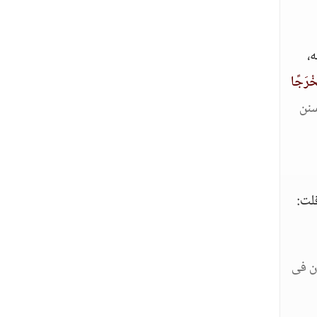
ه،
َخْرَجًا
نن
قلت:
ن فى