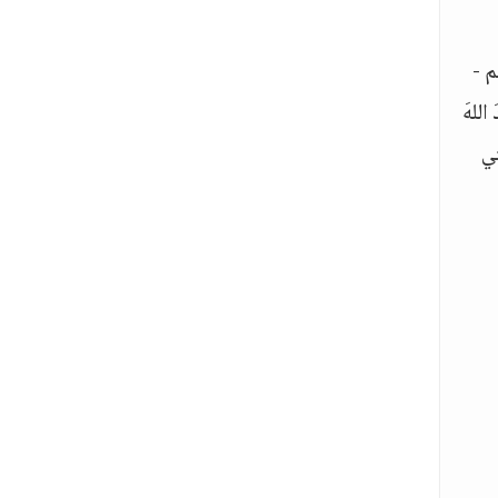
م -
 اللهَ
تِي