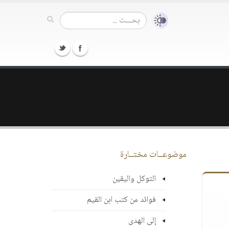
موضوعــات مختــارة
التوكل واليقين
فوائد من كتب ابن القيم
إلى الهدى