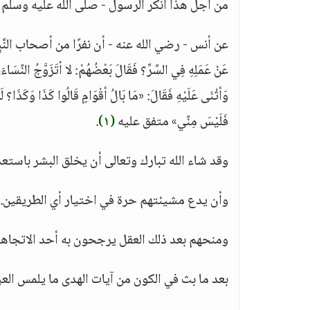
من أجل هذا أنكر الرسول - صلى الله عليه وسلم 
عن أنس - رضي الله عنه - أن نفرًا من أصحاب النَّبِيِّ
عَنْ عَمَلِهِ فِي السِّرِّ؟ فَقَالَ بَعْضُهُمْ: لا أتَزَوَّجُ النِّسَاء
وَأثْنَى عَلَيْهِ فَقَالَ: «مَا بَالُ أقْوَامٍ قَالُوا كَذَا وَكَذَا؟ لَ
فَلَيْسَ مِنِّي» متفق عليه
(١)
.
وقد شاء الله تبارك وتعالى أن يخلق البشر باستعد
وأن يدع مشيئتهم حرة في اختيار أي الطريقين.
ومنحهم بعد ذلك العقل يرجحون به أحد الاتجاهي
بعد ما بث في الكون من آيات الهدى ما يلمس العي