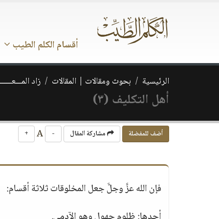
أقسام الكلم الطيب
الرئيسية
بحوث ومقالات | المقالات
زاد المـــعـــــــ
أهل التكليف (٣)
A
أضف للمفضلة
مشاركة المقال
-
+
فإن الله عزَّ وجلَّ جعل المخلوقات ثلاثة أقسام:
أحدها: ظلوم جهول وهو الآدمي.