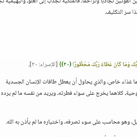
ين القوتين تجاذبًا وتزاحمًا، فالملكية تجذب إلى العلو، والبهيمية 
ذا سر التكليف.
رَبِّكَ وَمَا كَانَ عَطَاءُ رَبِّكَ مَحْظُورًا
(٢٠)
}
[الإسراء: ٢٠]
.
ا غذاء خاص، والذي يحاول أن يعطل طاقات الإنسان الجسدية
وحية، كلاهما يخرج على سواء فطرته، ويريد من نفسه ما لم يرده
ل، وهو محاسب على سوء تصرفه، واختياره ما لم يأذن به الله.