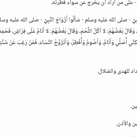
- على من أراد أن يخرج عن سواء فطرته.
 - صلى الله عليه وسلم - سَألُوا أزْوَاجَ النَّبِيِّ - صلى الله عليه وسل
َ، وَقَالَ بَعْضُهُمْ: لا آكُلُ اللَّحْمَ، وَقَالَ بَعْضُهُمْ: لا أنَامُ عَلَى فِرَاشٍ، فَحَمِدَ
كِنِّي أُصَلِّي وَأنَامُ، وَأصُومُ وَأُفْطِرُ، وَأتَزَوَّجُ النِّسَاءَ، فَمَنْ رَغِبَ عَنْ سُنَّ
اد للهدى والضلال.
ن.
ن والأذن.