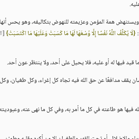
ليه.
 ويستنهض همة المؤمن وعزيمته للنهوض بتكاليفه، وهو يحس أنها
:
{لَا يُكَلِّفُ اللَّهُ نَفْسًا إِلَّا وُسْعَهَا لَهَا مَا كَسَبَتْ وَعَلَيْهَا مَا اكْتَسَبَتْ}
[ال
يد فيها له أو عليه، فلا يحيل على أحد، ولا ينتظر عون أحد.
ن يقف مدافعًا عن حق الله فيه تجاه كل إغراء، وكل طغيان، وكل
 فيها هو طاعته في كل ما أمر به، وفي كل ما نهى عنه، وعبوديته 