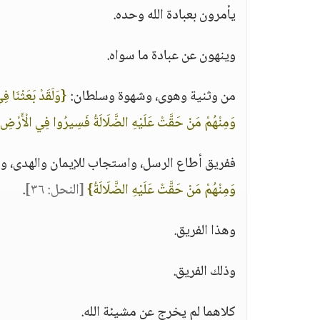
يأمرون بعبادة الله وحده.
وينهون عن عبادة ما سواه.
من وثنية وهوى، وشهوة وسلطان:
{وَلَقَدْ بَعَثْنَا ف
وَمِنْهُمْ مَنْ حَقَّتْ عَلَيْهِ الضَّلَالَةُ فَسِيرُوا فِي الْأَرْضِ 
ففريق أطاع الرسل، واستجاب للإيمان والهدى، 
وَمِنْهُمْ مَنْ حَقَّتْ عَلَيْهِ الضَّلَالَةُ}
[النحل: ٣٦]
.
وهذا الفريق.
وذلك الفريق.
كلاهما لم يخرج عن مشيئة الله.