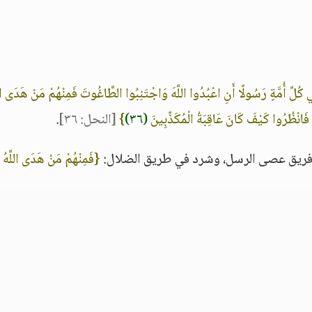
ِي كُلِّ أُمَّةٍ رَسُولًا أَنِ اعْبُدُوا اللَّهَ وَاجْتَنِبُوا الطَّاغُوتَ فَمِنْهُمْ مَنْ هَدَى الل
فَانْظُرُوا كَيْفَ كَانَ عَاقِبَةُ الْمُكَذِّبِينَ
(٣٦)
}
[النحل: ٣٦]
.
وفريق عصى الرسل، وشرد في طريق الضلال:
{فَمِنْهُمْ مَنْ هَدَى اللَّهُ