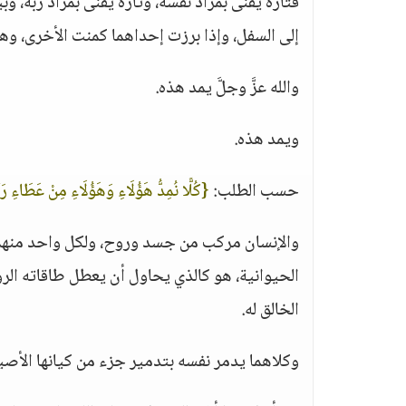
فتارة يفنى بمراد نفسه، وتارة يفنى بمراد ربه، وب
إلى السفل، وإذا برزت إحداهما كمنت الأخرى، وه
والله عزَّ وجلَّ يمد هذه.
ويمد هذه.
حسب الطلب:
{كُلًّا نُمِدُّ هَؤُلَاءِ وَهَؤُلَاءِ مِنْ عَطَاءِ 
والإنسان مركب من جسد وروح، ولكل واحد منهم
الحيوانية، هو كالذي يحاول أن يعطل طاقاته الر
الخالق له.
وكلاهما يدمر نفسه بتدمير جزء من كيانها الأصي