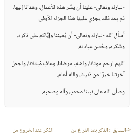
-تبارك وتعالى- علينا أن يسَّر هذه الأعمال، وهدانا إليها،
ثم بعد ذلك يجزي عليها هذا الجزاء الأوفى.
أسأل الله -تبارك وتعالى- أن يُعيننا وإيَّاكم على ذكره،
وشُكره، وحُسن عبادته.
اللهم ارحم موتانا، واشفِ مرضانا، وعافِ مُبتلانا، واجعل
آخرتنا خيرًا من دُنيانا، والله أعلم.
وصلَّى الله على نبينا محمدٍ، وآله وصحبه.
<-السـابق ::
الذكر بعد الفراغ من
الذكر عند الخروج من