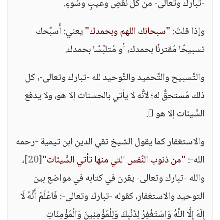
-تبارك وتعالى- من كلِّ نقصٍ وعيبٍ وسُوءٍ.
وإذا قلتَ:
"سبحانك اللهم وبحمدك"
يعني: أُسبِّحك
تسبيحًا مُقترنًا بحمدك، أو مُتلبِّسًا بحمدك.
والتَّسبيح والتَّحميد والتَّوحيد لله -تبارك وتعالى-، كل
ذلك مُستحقٌّ له؛ لأنَّه لا يأتي بالحسنات إلا هو، ولا يدفع
السَّيئات إلا هو .
والاستغفار كما يقول الشيخ تقي الدين ابن تيمية -رحمه
الله-:
"من ذنوب النَّفس التي منها تأتي السَّيئات"
[20]
،
والله -تبارك وتعالى- يقرن في كتابه في مواضع بين
التوحيد والاستغفار، كقوله -تبارك وتعالى-: فَاعْلَمْ أَنَّهُ لَا
إِلَهَ إِلَّا اللَّهُ وَاسْتَغْفِرْ لِذَنْبِكَ وَلِلْمُؤْمِنِينَ وَالْمُؤْمِنَاتِ