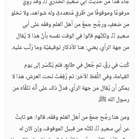
جاء هذا من حديث أبي سعيدٍ الخدري ، وقد رُوِيَ
مرفوعًا وموقوفًا من طُرقٍ مُتعددةٍ، وله شواهد، ولا تخلو
من ضعفٍ، ورجَّح جمعٌ من أهل العلم وقفَه على أبي
سعيدٍ ، ولكنَّهم قالوا في الوقت نفسه بأنَّ هذا لا يُقال
من جهة الرأي، يعني: هنا الأذكار توقيفيَّة وما رُتِّب عليه.
كُتِبَ في رقٍّ، ثم جُعل في طابعٍ، فلم يُكْسَر إلى يوم
القيامة، وفي اللَّفظ الآخر: ثم رُفِعَتْ تحت العرش، هذا لا
يمكن أن يُقال من جهة الرأي، فدلَّ ذلك على أنَّه تلقَّاه من
رسول الله ﷺ.
ومن هنا رجَّح جمعٌ من أهل العلم وقفَه، قالوا: هو ثابتٌ
عن أبي سعيدٍ ، لكنَّه من قبيل الموقوف، وإن كان له