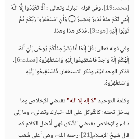
[محمد:19]
، وفي قوله -تبارك وتعالى-: أَلَّا تَعْبُدُوا إِلَّا اللَّهَ
إِنَّنِي لَكُمْ مِنْهُ نَذِيرٌ وَبَشِيرٌ ۝ وَأَنِ اسْتَغْفِرُوا رَبَّكُمْ ثُمَّ
تُوبُوا إِلَيْهِ
[هود:3]
، فذكر هذا وهذا.
وفي قوله تعالى: قُلْ إِنَّمَا أَنَا بَشَرٌ مِثْلُكُمْ يُوحَى إِلَيَّ أَنَّمَا
إِلَهُكُمْ إِلَهٌ وَاحِدٌ فَاسْتَقِيمُوا إِلَيْهِ وَاسْتَغْفِرُوهُ
[فصلت:6]
،
فذكر الوحدانيَّة، وذكر الاستغفار: فَاسْتَقِيمُوا إِلَيْهِ
وَاسْتَغْفِرُوهُ.
وكلمة التوحيد
"لا إله إلا الله"
تقتضي الإخلاص وما
يدخل تحته: كالتَّوكل على الله -تبارك وتعالى-، وما إلى
ذلك، والإخلاص يقتضي الشُّكر، فهي أفضل الكلام كما
قال شيخُ الإسلام
[21]
-رحمه الله-، وهي أعلى شُعب