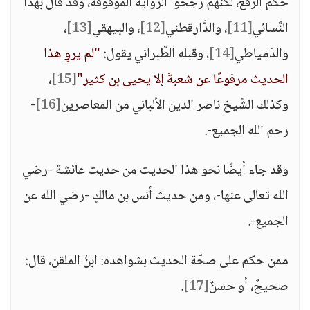
حكم الرَّفع، لكنَّهم رجَّحوا الرِّواية الموقوفة، وقد قال بهذا
النَّسائي
[11]
، والدَّارقطني
[12]
، والبيهقي
[13]
،
والدّمياطي
[14]
، وقبله الطَّبراني يقول:
"لم يروِ هذا
الحديث مرفوعًا عن شعبةَ إلا يحيى بن كثير"
[15]
،
وكذلك الشَّيخ ناصر الدين الألباني من المعاصرين
[16]
-
رحم الله الجميع-.
وقد جاء أيضًا نحو هذا الحديث من حديث عائشة -رضي
الله تعالى عنها-، ومن حديث أنس بن مالكٍ -رضي الله عن
الجميع-.
ممن حكم على صحّة الحديث بشواهده: ابنُ الملقن، قال:
صحيحٌ، أو حسنٌ
[17]
.