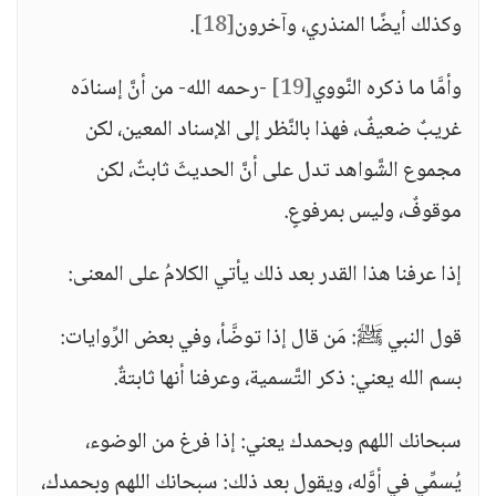
وكذلك أيضًا المنذري، وآخرون
[18]
.
وأمَّا ما ذكره النَّووي
[19]
-رحمه الله- من أنَّ إسنادَه
غريبٌ ضعيفٌ، فهذا بالنَّظر إلى الإسناد المعين، لكن
مجموع الشَّواهد تدل على أنَّ الحديثَ ثابتٌ، لكن
موقوفٌ، وليس بمرفوعٍ.
إذا عرفنا هذا القدر بعد ذلك يأتي الكلامُ على المعنى:
قول النبي ﷺ: مَن قال إذا توضَّأ، وفي بعض الرِّوايات:
بسم الله يعني: ذكر التَّسمية، وعرفنا أنها ثابتةٌ.
سبحانك اللهم وبحمدك يعني: إذا فرغ من الوضوء،
يُسمِّي في أوَّله، ويقول بعد ذلك: سبحانك اللهم وبحمدك،