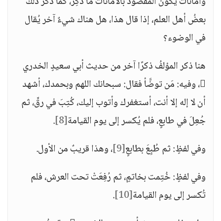
وأمانات يكون المقصودُ بالأمانات ما ذُكِرَ، كما ذكر ذلك
بعضُ أهل العلم، إذا قال هذا، هل هناك شيءٌ آخر يُقال
في الوضوء؟
هنا ذكر المؤلفُ ذكرًا آخر من حديث أبي سعيدٍ الخدري
، وفيه: مَن توضَّأ فقال: سبحانك اللهم وبحمدك، أشهد
أن لا إله إلا أنت، أستغفرك وأتوب إليك، كُتِبَ في رقٍّ، ثم
جُعِلَ في طابعٍ، فلم يُكسر إلى يوم القيامة
[8]
.
وفي لفظٍ: ثم طُبِعَ بطابعٍ
[9]
، وهذا قريبٌ من الأول.
وفي لفظٍ: خُتِمت بخاتمٍ، ثم رُفِعَتْ تحت العرش، فلم
تُكسر إلى يوم القيامة
[10]
.