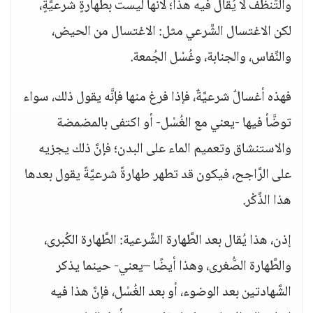
والتَّنظف لا يُقال فيه هذا؛ لأنَّها ليست بطهارةٍ شرعيَّةٍ،
لكن الاغتسال الشَّرعي مثل: الاغتسال من الحيض،
والنِّفاس، والجنابة، وغُسْل الجُمعة.
فهذه أغسالٌ شرعيَّةٌ، فإذا فرغ منها فإنَّه يقول ذلك، سواء
توضَّأ فيها -يعني مع الغُسْل- أو اكتفى بالمضمضة
والاستنشاق وتعميم الماء على البدن؛ فإنَّ ذلك يجزيه
على الرَّاجح، فيكون قد تطهر طهارةً شرعيَّةً يقول بعدها
هذا الذِّكْر.
إذن، هذا يُقال بعد الطَّهارة الشَّرعية: الطَّهارة الكُبرى،
والطَّهارة الصُّغرى، وهذا أيضًا –يعني- حينما يذكر
الشَّهادتين بعد الوضوء، أو بعد الغُسْل، فإنَّ هذا فيه