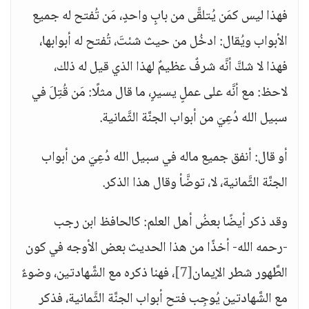
فهذا ليس كمَن يُتلقَّى من بابٍ واحدٍ، مَن تُفتح له جميع
الأبواب ويُقال: ادخُل من حيث شئتَ، تُفتح له أبوابها،
فهذا لا شكَّ أنَّه شرفٌ عظيمٌ لهذا الذي قيل له ذلك،
لاحظ: مع أنَّه على عملٍ يسيرٍ، ما قال مثلًا: مَن قُتِلَ في
سبيل الله دُعِيَ من أبواب الجنَّة الثَّمانية.
أو قال: أنفق جميع ماله في سبيل الله دُعِيَ من أبواب
الجنَّة الثَّمانية، لا، توضَّأ وقال هذا الذكر.
وقد ذكر أيضًا بعضُ أهل العلم: كالحافظ ابن رجب
-رحمه الله- أخذًا من هذا الحديث بعض الأوجه في كون
الطَّهور شطر الإيمان
[7]
، فهنا ذكره مع الشَّهادتين، وضوءٌ
مع الشَّهادتين يُوجِب فتح أبواب الجنَّة الثَّمانية، فذكر