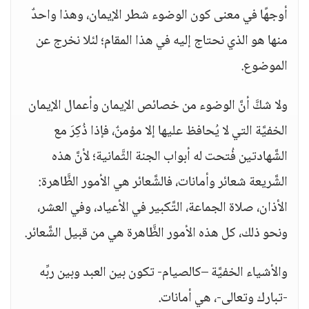
أوجهًا في معنى كون الوضوء شطر الإيمان، وهذا واحدٌ
منها هو الذي نحتاج إليه في هذا المقام؛ لئلا نخرج عن
الموضوع.
ولا شكَّ أنَّ الوضوء من خصائص الإيمان وأعمال الإيمان
الخفيَّة التي لا يُحافظ عليها إلا مؤمنٌ، فإذا ذُكِرَ مع
الشَّهادتين فُتحت له أبواب الجنة الثَّمانية؛ لأنَّ هذه
الشَّريعة شعائر وأمانات، فالشَّعائر هي الأمور الظَّاهرة:
الأذان، صلاة الجماعة، التَّكبير في الأعياد، وفي العشر،
ونحو ذلك، كل هذه الأمور الظَّاهرة هي من قبيل الشَّعائر.
والأشياء الخفيَّة –كالصيام- تكون بين العبد وبين ربِّه
-تبارك وتعالى-، هي أمانات.