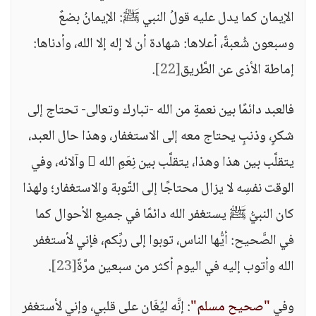
الإيمان كما يدل عليه قولُ النبي ﷺ: الإيمانُ بضعٌ
وسبعون شُعبةً، أعلاها: شهادة أن لا إله إلا الله، وأدناها:
إماطة الأذى عن الطَّريق
[22]
.
فالعبد دائمًا بين نعمةٍ من الله -تبارك وتعالى- تحتاج إلى
شكرٍ، وذنبٍ يحتاج معه إلى الاستغفار، وهذا حال العبد،
يتقلَّب بين هذا وهذا، يتقلَّب بين نِعَمِ الله  وآلائه، وفي
الوقت نفسِه لا يزال محتاجًا إلى التَّوبة والاستغفار؛ ولهذا
كان النبيُّ ﷺ يستغفر الله دائمًا في جميع الأحوال كما
في الصَّحيح: أيُّها الناس، توبوا إلى ربِّكم، فإني لأستغفر
الله وأتوب إليه في اليوم أكثر من سبعين مرَّةً
[23]
.
وفي
"صحيح مسلم"
: إنَّه ليُغَان على قلبي، وإني لأستغفر