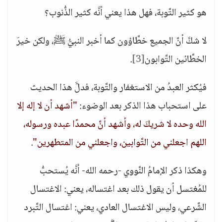
هو كثير التَّوبة، فهل هذا يعني أنَّه كثير الذُّنوب؟
لا شكَّ أنَّ الجميع خطَّاؤون كما أخبر النبيُّ ﷺ، ولكن خيرَ
الخطَّائين التَّوابون
[3]
.
فيُكثر العبدُ من الاستغفار والتَّوبة، فدلَّ هذا الحديث
على استحباب هذا الذكر بعد الوضوء:
"أشهد أن لا إله إلا
الله وحده لا شريكَ له، وأشهد أنَّ محمدًا عبده ورسوله،
اللهم اجعلني من التَّوابين، واجعلني من المتطهرين"
.
وهكذا ذكر الإمامُ النَّووي -رحمه الله- أنَّه يُستحبُّ
للمُغتسل أن يقول ذلك بعد اغتساله، يعني: الاغتسال
الشَّرعي، وليس الاغتسال العادي، يعني: اغتسال التَّبرد