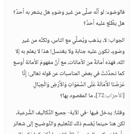
فالوضوء: لو أنَّه صلَّى من غير وضوءٍ هل يشعر به أحدٌ؟
هل يطَّلع عليه أحدٌ؟
الجواب: لا، يذهب ويُصلِّي مع الناس، ولكنَّه من غير
وضوءٍ، تكون عليه جنابة ولا يغتسل! هذا لا يعلم به إلا
الله، فهذه أمانةٌ من الأمانات، مع أنَّ مفهومَ الأمانة أوسع
كما تحدَّثتُ في بعض المناسبات عن قوله تعالى: إِنَّا
عَرَضْنَا الأَمَانَةَ عَلَى السَّمَوَاتِ وَالأَرْضِ وَالْجِبَالِ
[الأحزاب:72]
، ما المقصود بها؟
وقلنا: يدخل فيها -في الآية- جميع التَّكاليف الشَّرعية،
لكن هنا حينما يُقسم ذلك للتَّعليم والتَّوضيح إلى شعائر