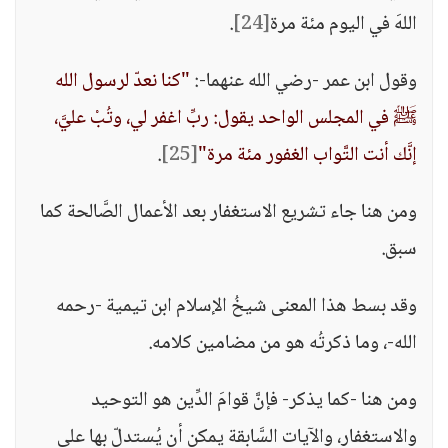
اللهَ في اليوم مئة مرة
[24]
.
وقول ابن عمر -رضي الله عنهما-:
"كنا نعدّ لرسول الله
ﷺ في المجلس الواحد يقول: ربِّ اغفر لي، وتُبْ عليَّ،
إنَّك أنت التَّواب الغفور مئة مرة"
[25]
.
ومن هنا جاء تشريع الاستغفار بعد الأعمال الصَّالحة كما
سبق.
وقد بسط هذا المعنى شيخُ الإسلام ابن تيمية -رحمه
الله-، وما ذكرتُه هو من مضامين كلامه.
ومن هنا -كما يذكر- فإنَّ قوامَ الدِّين هو التوحيد
والاستغفار، والآيات السَّابقة يمكن أن يُستدلّ بها على