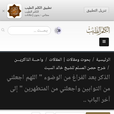
تطبيق الكلم الطيب
تنزيل التطبيق
×
الكلم الطيب
مجاني - بدون إعلانات
الرئيسية
بحوث ومقالات | المقالات
واحـــة الذاكريـــن
شرح حصن المسلم للشيخ خالد السبت
الذكر بعد الفراغ من الوضوء " اللهم اجعلني
من التوابين واجعلني من المتطهرين " إلى
آخر الباب ‏..