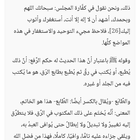
ذلك، ونحن نقول في كفَّارة المجلس: سبحانك اللهم
وبحمدك، أشهد أن لا إله إلا أنت، أستغفرك وأتوب
إليك
[26]
، فلاحظ مجيء التوحيد والاستغفار في هذه
المواضع كلِّها.
وقوله ﷺ باعتبار أنَّ هذا الحديثَ له حكم الرَّفع: أنَّ ذلك
يُطبع، أو يُكتب في رقٍّ ثم يُطبع بطابع الرّق، هو ما يُكتب
فيه من الجلد أو غيره.
والطَّابَع -ويُقال بالكسر أيضًا: الطَّابِع- هذا هو الخاتم،
المعنى: أنَّه يُختَم على ذلك المكتوب في الرَّق، فلا يتطرَّق
إليه تغييرٌ ولا تبديلٌ ولا إبطالٌ حتى يُوافى العبدُ به،
ويلقى جزاءه عليه تامًّا، وافيًا، كاملًا، فهذا من فضل الله