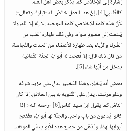
إشارة إلى الإخلاص كما يذكر بعض أهل العلم
كالطِّيبي
[4]
، إنَّ هذا العمل خالصٌ لله -تبارك وتعالى-؛
لأنَّ هذه كلمة الإخلاص، كلمة التوحيد: لا إله إلا الله، ولا
يُلتفت إلى معبودٍ سواه، وفي ذلك طهارة القلب من
الشِّرك والرِّياء بعد طهارة الأعضاء من الحدث والنَّجاسة،
مَن قال ذلك قال: إلا فُتحت له أبوابُ الجنَّة الثَّمانية
يدخل من أيِّها شاء
[5]
.
بمعنى أنَّه يُخيَّر، وهذا التَّخيير يدل على مزيد شرفه
وعلو مرتبته، يدل على التَّنويه به بين الخلائق، إذا كان
الناسُ كما يقول ابنُ سيد الناس
[6]
-رحمه الله-: إذا
كانوا يُدعون من بابٍ واحدٍ، والجنَّة لها أبوابٌ، فتُفتح
أبوابها لهذا، ويُدْعَى من جميع هذه الأبواب في الموقف،