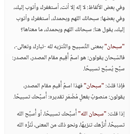
وفي بعض الألفاظ: لا إله إلا أنت، أستغفرك وأتوب إليك،
وفي بعضها: سبحانك اللهم وبحمدك، أستغفرك وأتوب
إليك، يقول هنا: سبحانك اللهم وبحمدك، ما معناها؟
"سبحان"
بمعنى التَّسبيح والتَّنزيه لله -تبارك وتعالى-،
فالسّبحان يقولون: هو اسمٌ أُقِيم مقام المصدر، المصدر:
سبَّح يُسبِّح تسبيحًا.
فإذا قلتَ:
"سبحان"
فهذا اسمٌ أُقيم مقام المصدر،
يقولون: منصوبٌ بفعلٍ مُضْمَرٍ تقديره: أُسبِّحك تسبيحًا.
إذا قلت:
"سبحان الله"
أُسبِّحك تسبيحًا، أو أُسبِّح الله
تسبيحًا، أُنزِّهك تنزيهًا، ونحو ذلك من المعنى، نُنَزِّه الله