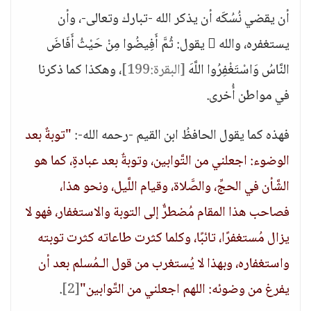
أن يقضي نُسُكَه أن يذكر الله -تبارك وتعالى-، وأن
يستغفره، والله  يقول: ثُمَّ أَفِيضُوا مِنْ حَيْثُ أَفَاضَ
النَّاسُ وَاسْتَغْفِرُوا اللَّهَ
[البقرة:199]
، وهكذا كما ذكرنا
في مواطن أُخرى.
فهذه كما يقول الحافظُ ابن القيم -رحمه الله-:
"توبةٌ بعد
الوضوء: اجعلني من التَّوابين، وتوبةٌ بعد عبادةٍ، كما هو
الشَّأن في الحجِّ، والصَّلاة، وقيام اللَّيل، ونحو هذا،
فصاحب هذا المقام مُضطرٌّ إلى التوبة والاستغفار، فهو لا
يزال مُستغفرًا، تائبًا، وكلما كثرت طاعاته كثرت توبته
واستغفاره، وبهذا لا يُستغرب من قول الـمُسلم بعد أن
يفرغ من وضوئه: اللهم اجعلني من التَّوابين"
[2]
.