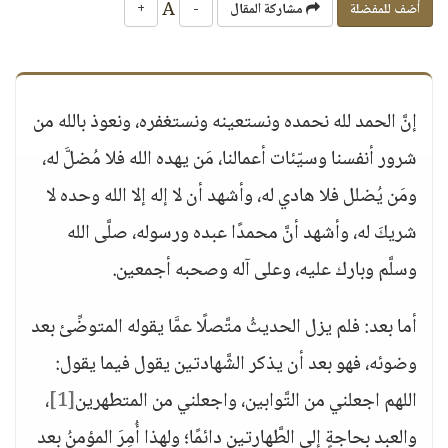
A
أضف للمفضلة
مشاركة المقال
-
+
إنَّ الحمد لله نحمده ونستعينه ونستغفره، ونعوذ بالله من
شرور أنفسنا وسيّئات أعمالنا، مَن يهده الله فلا مُضلَّ له،
ومَن يُضلل فلا هادي له، وأشهد أن لا إله إلا الله وحده لا
شريكَ له، وأشهد أنَّ محمدًا عبده ورسوله، صلَّى الله
وسلَّم وبارك عليه، وعلى آله وصحبه أجمعين.
أما بعد: فلم يزل الحديثُ متَّصلًا عمَّا يقوله المتوضِّئ بعد
وضوئه، فهو بعد أن يذكر الشَّهادتين يقول فيما يقول:
اللهم اجعلني من التَّوابين، واجعلني من المتطهرين
[1]
،
والعبد بحاجةٍ إلى الطَّهارتين دائمًا؛ ولهذا أُمِرَ المؤمنُ بعد