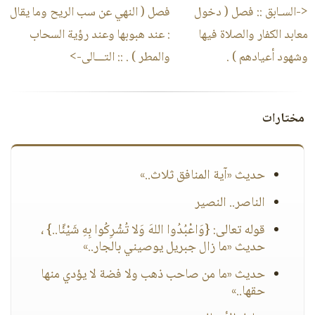
<-السـابق ::
فصل ( دخول
فصل ( النهي عن سب الريح وما يقال
معابد الكفار والصلاة فيها
: عند هبوبها وعند رؤية السحاب
وشهود أعيادهم ) .
والمطر ) .
:: التـــالى->
مختارات
حديث «آية المنافق ثلاث..»
الناصر.. النصير
قوله تعالى: {وَاعْبُدُوا اللهَ وَلا تُشْرِكُوا بِهِ شَيْئًا..} ،
حديث «ما زال جبريل يوصيني بالجار..»
حديث «ما من صاحب ذهب ولا فضة لا يؤدي منها
حقها..»