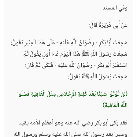
وفي المسند
عَنْ أَبِي هُرَيْرَةَ قَالَ:
سَمِعْتُ أَبَا بَكْرٍ - رِضْوَانُ اللَّهِ عَلَيْهِ - عَلَى هَذَا الْمِنْبَرِ يَقُولُ:
سَمِعْتُ رَسُولَ اللَّهِ ﷺ هَذَا الْيَوْمَ عَامَ أَوَّلٍ يَقُولُ ثُمَّ
اسْتَعْبَرَ أَبُو بَكْرٍ - رِضْوَانُ اللَّهِ عَلَيْهِ - فَبَكَى ثُمَّ قَالَ:
سَمِعْتُ رَسُولَ اللَّهِ ﷺ يَقُولُ:
(لَنْ تُؤْتَوْا شَيْئًا بَعْدَ كَلِمَةِ الْإِخْلَاصِ مِثْلَ الْعَافِيَةِ فَسَلُوا
اللَّهَ الْعَافِيَةَ)
فقد بكى أبو بكر رضي الله عنه وهو أعظم الأمة يقينا
وصبرا بعد رسول الله صلى الله عليه وسلم ورسول الله