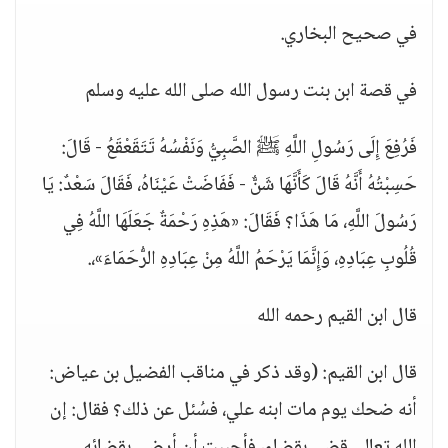
في صحيح البخاري.
في قصة ابن بنت رسول الله صلى الله عليه وسلم
فَرُفِعَ إِلَى رَسُولِ اللَّهِ ﷺ الصَّبِيُّ وَنَفْسُهُ تَتَقَعْقَعُ - قَالَ:
حَسِبْتُهُ أَنَّهُ قَالَ كَأَنَّهَا شَنٌّ - فَفَاضَتْ عَيْنَاهُ، فَقَالَ سَعْدٌ: يَا
رَسُولَ اللَّهِ، مَا هَذَا؟ فَقَالَ: «هَذِهِ رَحْمَةٌ جَعَلَهَا اللَّهُ فِي
قُلُوبِ عِبَادِهِ، وَإِنَّمَا يَرْحَمُ اللَّهُ مِنْ عِبَادِهِ الرُّحَمَاءَ»،.
قال ابن القيم رحمه الله
قال ابن القيم: (وقد ذكر في مناقب الفضيل بن عياض:
أنه ضحك يوم مات ابنه علي، فسُئل عن ذلك؟ فقال: إن