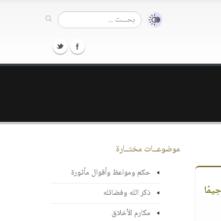
موضوعــات مختــارة
حكم ومواعظ وأقوال مأثورة
َحِيمًا
ذكر الله وفضائله
مكارم الأخلاق