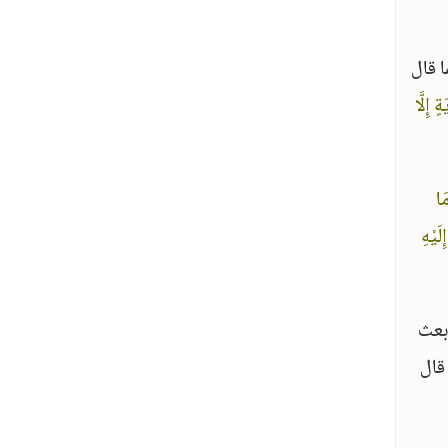
ا قال
 إِلَّا
َا
َيْهِ
بعث
قال