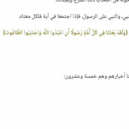
ن حوله من أصحاب ذلك الشرع ويجدده.
، والنبي على الرسول، فإذا اجتمعا في آية فلكل معناه.
{وَلَقَدْ بَعَثْنَا فِي كُلِّ أُمَّةٍ رَسُولًا أَنِ اعْبُدُوا اللَّهَ وَاجْتَنِبُوا الطَّاغُوتَ}
ينا أخبارهم وهم خمسة وعشرون: