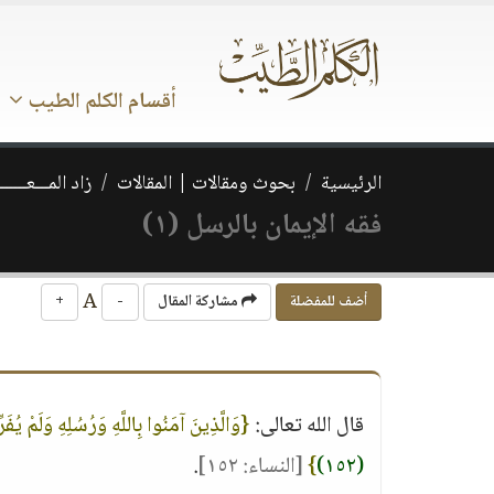
أقسام الكلم الطيب
الرئيسية
بحوث ومقالات | المقالات
زاد المـــعـــــــ
فقه الإيمان بالرسل (١)
A
أضف للمفضلة
مشاركة المقال
-
+
قال الله تعالى:
{وَالَّذِينَ آمَنُوا بِاللَّهِ وَرُسُلِهِ وَلَمْ يُ
(١٥٢)
}
[النساء: ١٥٢]
.