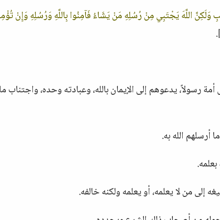
ِ وَلَكِنَّ اللَّهَ يَجْتَبِي مِنْ رُسُلِهِ مَنْ يَشَاءُ فَآمِنُوا بِاللَّهِ وَرُسُلِهِ وَإِنْ تُؤْمِ
.
ل أمة رسولاً، يدعوهم إلى الإيمان بالله، وعبادته وحده، واجتناب ما
 أرسلهم الله به.
بعلمه.
ه إلى من لا يعلمه، أو يعلمه ولكنه خالفه.