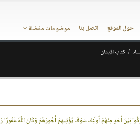
حول الموقع
اتصل بنا
موضوعات مفضلة
ــاد
كتاب الإيمان
فَرِّقُوا بَيْنَ أَحَدٍ مِنْهُمْ أُولَئِكَ سَوْفَ يُؤْتِيهِمْ أُجُورَهُمْ وَكَانَ اللَّهُ غَفُورًا ر