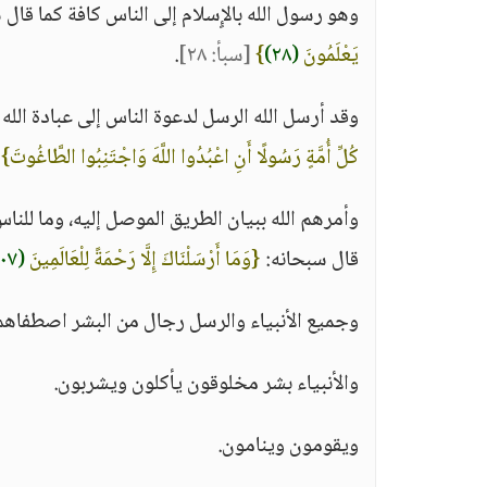
وهو رسول الله بالإٍسلام إلى الناس كافة كما قال
يَعْلَمُونَ
(٢٨)
}
[سبأ: ٢٨]
.
وقد أرسل الله الرسل لدعوة الناس إلى عبادة الل
كُلِّ أُمَّةٍ رَسُولًا أَنِ اعْبُدُوا اللَّهَ وَاجْتَنِبُوا الطَّاغُوتَ}
وأمرهم الله ببيان الطريق الموصل إليه، وما للن
قال سبحانه:
{وَمَا أَرْسَلْنَاكَ إِلَّا رَحْمَةً لِلْعَالَمِينَ
(١٠٧)
وجميع الأنبياء والرسل رجال من البشر اصطفاهم ال
والأنبياء بشر مخلوقون يأكلون ويشربون.
ويقومون وينامون.