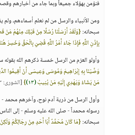
فنؤمن بهؤلاء جميعاً وبما جاء من أخبارهم وقص
ومن الأنبياء والرسل من لم نعلم أسماءهم، ولم يقص
سبحانه:
{وَلَقَدْ أَرْسَلْنَا رُسُلًا مِنْ قَبْلِكَ مِنْهُمْ مَنْ قَ
بِإِذْنِ اللَّهِ فَإِذَا جَاءَ أَمْرُ اللَّهِ قُضِيَ بِالْحَقِّ وَخَسِرَ هُنَ
وأولو العزم من الرسل خمسة ذكرهم الله بقوله س
وَصَّيْنَا بِهِ إِبْرَاهِيمَ وَمُوسَى وَعِيسَى أَنْ أَقِيمُوا الدِّينَ وَ
مَنْ يَشَاءُ وَيَهْدِي إِلَيْهِ مَنْ يُنِيبُ
(١٣)
}
[الشورى: ١٣]
وأول الرسل من ذرية آدم نوح، وآخرهم محمد - ص
رسوله محمداً - صلى الله عليه وسلم - إلى الناس ك
سبحانه:
{مَا كَانَ مُحَمَّدٌ أَبَا أَحَدٍ مِنْ رِجَالِكُمْ وَلَكِنْ 