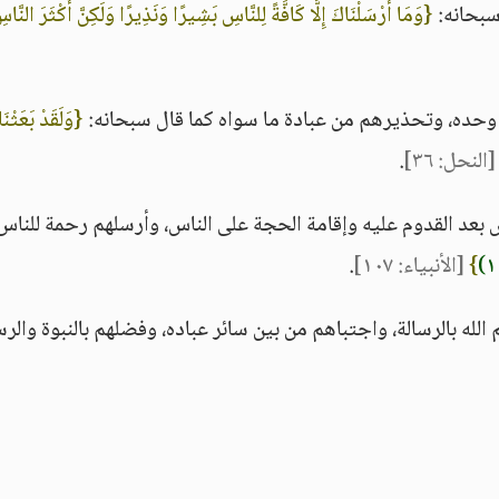
 سبحانه:
{وَمَا أَرْسَلْنَاكَ إِلَّا كَافَّةً لِلنَّاسِ بَشِيرًا وَنَذِيرًا وَلَكِنَّ أَكْثَرَ النَّاس
ه وحده، وتحذيرهم من عبادة ما سواه كما قال سبحانه:
{وَلَقَدْ بَعَثْن
[النحل: ٣٦]
.
اس بعد القدوم عليه وإقامة الحجة على الناس، وأرسلهم رحمة للناس
}
[الأنبياء: ١٠٧]
.
له بالرسالة، واجتباهم من بين سائر عباده، وفضلهم بالنبوة والرسا