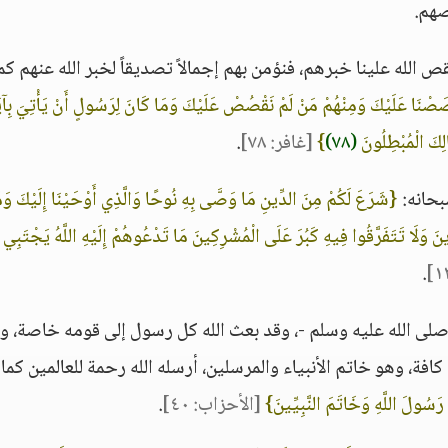
صهم.
 الله علينا خبرهم، فنؤمن بهم إجمالاً تصديقاً لخبر الله عنهم كم
صَصْنَا عَلَيْكَ وَمِنْهُمْ مَنْ لَمْ نَقْصُصْ عَلَيْكَ وَمَا كَانَ لِرَسُولٍ أَنْ يَأْتِيَ بِآيَةٍ
الِكَ الْمُبْطِلُونَ
(٧٨)
}
[غافر: ٧٨]
.
بحانه:
{شَرَعَ لَكُمْ مِنَ الدِّينِ مَا وَصَّى بِهِ نُوحًا وَالَّذِي أَوْحَيْنَا إِلَيْكَ وَم
لَا تَتَفَرَّقُوا فِيهِ كَبُرَ عَلَى الْمُشْرِكِينَ مَا تَدْعُوهُمْ إِلَيْهِ اللَّهُ يَجْتَبِي إِل
.
لى الله عليه وسلم -، وقد بعث الله كل رسول إلى قومه خاصة، و
افة، وهو خاتم الأنبياء والمرسلين، أرسله الله رحمة للعالمين كما 
رَسُولَ اللَّهِ وَخَاتَمَ النَّبِيِّينَ}
[الأحزاب: ٤٠]
.