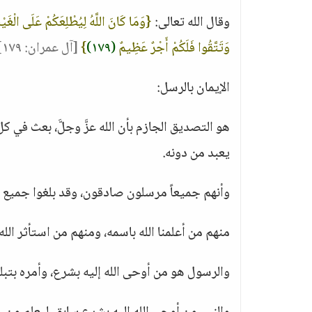
وقال الله تعالى:
{وَمَا كَانَ اللَّهُ لِيُطْلِعَكُمْ عَلَى الْغَيْب
وَتَتَّقُوا فَلَكُمْ أَجْرٌ عَظِيمٌ
(١٧٩)
}
[آل عمران: ١٧٩]
الإيمان بالرسل:
هو التصديق الجازم بأن الله عزَّ وجلَّ، بعث في ك
يعبد من دونه.
وأنهم جميعاً مرسلون صادقون، وقد بلغوا جميع ما
منهم من أعلمنا الله باسمه، ومنهم من استأثر الله 
والرسول هو من أوحى الله إليه بشرع، وأمره بتبليغ