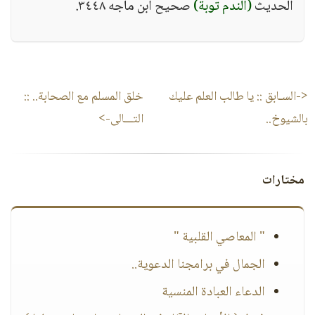
الحديث
(الندم توبة)
صحيح ابن ماجه ٣٤٤٨.
<-السـابق ::
يا طالب العلم عليك
خلق المسلم مع الصحابة..
::
بالشيوخ..
التـــالى->
مختارات
" المعاصي القلبية "
الجمال في برامجنا الدعوية..
الدعاء العبادة المنسية