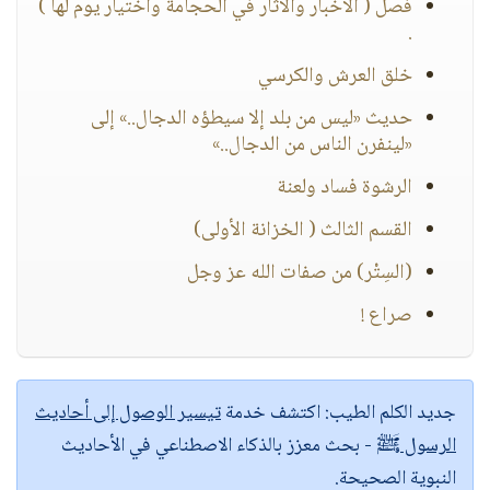
فصل ( الأخبار والآثار في الحجامة واختيار يوم لها )
.
خلق العرش والكرسي
حديث «ليس من بلد إلا سيطؤه الدجال..» إلى
«لينفرن الناس من الدجال..»
الرشوة فساد ولعنة
القسم الثالث ( الخزانة الأولى)
(السِتْر) من صفات الله عز وجل
صراع !
جديد الكلم الطيب:
اكتشف خدمة
تيسير الوصول إلى أحاديث
الرسول ﷺ
- بحث معزز بالذكاء الاصطناعي في الأحاديث
النبوية الصحيحة.