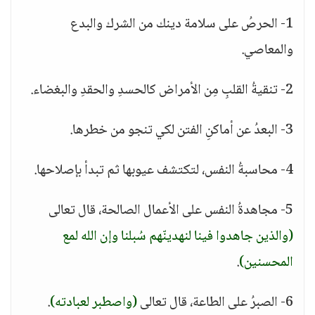
1- الحرصُ على سلامة دينك من الشرك والبدع
والمعاصي.
2- تنقيةُ القلبِ مِن الأمراض كالحسدِ والحقدِ والبغضاء.
3- البعدُ عن أماكنِ الفتن لكي تنجو من خطرها.
4- محاسبةُ النفس، لتكتشف عيوبها ثم تبدأ بإصلاحها.
5- مجاهدةُ النفس على الأعمال الصالحة، قال تعالى
(والذين جاهدوا فينا لنهدينّهم سُبلنا وإن الله لمع
المحسنين)
.
6- الصبرُ على الطاعة، قال تعالى
(واصطبر لعبادته)
.