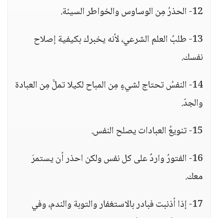
12- الحذرُ مِن الوساوس والخواطر السيئة.
13- طلبُ العلم الشرعي، لأنه يخبرك بكيفية إصلاح
نفسك.
14- النفسُ تحتاج لشيءٍ مِن المباح لكيلا تملَّ مِن العبادة
والجدّ.
15- تنويعُ العبادات يصلح النفس.
16- الفتورُ واردٌ على كل نفس ولكن احذر أن يستمرَ
معك.
17- إذا أذنبت فبادر بالاستغفار والتوبة والندم، وفي