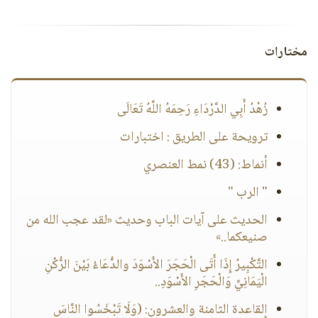
مختارات
زُهْدُ أَبِي الدَّرْدَاءِ رَحِمَهُ اللَّهُ تَعَالَى
ترويحة على الطريق : اختبارات
أنماط: (43) نمط العنصري
" الرب "
الحديث على آيات الباب وحديث «لقد عجب الله من
صنيعكما..»
التَّكْبِيرُ إِذَا أَتَى الْحَجَرَ الأَسْوَدَ والدُّعَاءُ بَيْنَ الرُّكْنِ
الْيَمَانِيِّ وَالْحَجَرِ الأَسْوَدِ..
القاعدة الثامنة والعشرون: (وَلَا تَبْخَسُوا النَّاسَ