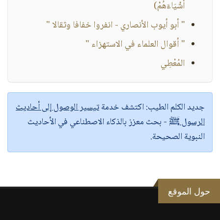
أَشْيَاءَهُمْ)
" أبو أيوب الأنصاري - انفروا خفافا وثقالا "
" أقوال العلماء في الاستهزاء "
المُعْطِي
جديد الكلم الطيب:
اكتشف خدمة
تيسير الوصول إلى أحاديث
الرسول ﷺ
- بحث معزز بالذكاء الاصطناعي في الأحاديث
النبوية الصحيحة.
حول الموقع