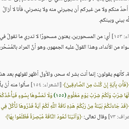
در أحدٌ منكم ولا من غيركم أن يجيرني منه ولا ينصرني، فأنا لا أزالُ
َه بيني وبينكم.
١٥٣]
أي: من المسحورين، يعنون مسحورًا لا تدري ما تقولُ في
 سواه من الأنداد، وهذا القولُ عليه الجمهور، وهو أنَّ المراد بالمُسْحُر
ة، كأنهم يقولون: إنما أنت بشر له سحر، والأول أظهر لقولهم بعد هذا
فَأْتِ بِآيَةٍ إِنْ كُنْتَ مِنَ الصَّادِقِينَ﴾
[الشعراء: ١٥٤]
سألوا منه أنْ يأ
لَهَا شِرْبٌ وَلَكُمْ شِرْبُ يَوْمٍ مَعْلُومٍ
(١٥٥)
وَلَا تَمَسُّوهَا بِسُوءٍ فَيَأْخُذَكُم
﴿قَدْ جَاءَتْكُمْ بَيِّنَةٌ مِنْ رَبِّكُمْ هَذِهِ نَاقَةُ اللَّهِ لَكُمْ آيَةً فَذَرُوهَا تَأْكُلْ فِ
راف: ٧٣]
وقال تعالى:
﴿وَآتَيْنَا ثَمُودَ النَّاقَةَ مُبْصِرَةً فَظَلَمُوا بِهَا﴾