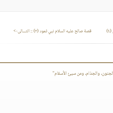
)
قصة صالح عليه السلام نبي ثمود (٢)
:: التـــالى->
لجنون، والجذام، ومن سيئ الأسقام"