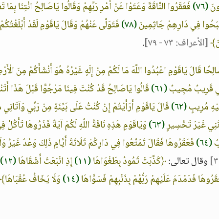
ُونَ
(٧٦)
فَعَقَرُوا النَّاقَةَ وَعَتَوْا عَنْ أَمْرِ رَبِّهِمْ وَقَالُوا يَاصَالِحُ ائْتِنَا بِمَا تَع
صْبَحُوا فِي دَارِهِمْ جَاثِمِينَ
(٧٨)
فَتَوَلَّى عَنْهُمْ وَقَالَ يَاقَوْمِ لَقَدْ أَبْلَغْتُكُمْ
نَ﴾
[الأعراف: ٧٣ - ٧٩]
.
حًا قَالَ يَاقَوْمِ اعْبُدُوا اللَّهَ مَا لَكُمْ مِنْ إِلَهٍ غَيْرُهُ هُوَ أَنْشَأَكُمْ مِنَ الْأَر
رَبِّي قَرِيبٌ مُجِيبٌ
(٦١)
قَالُوا يَاصَالِحُ قَدْ كُنْتَ فِينَا مَرْجُوًّا قَبْلَ هَذَا أَتَنْه
ِلَيْهِ مُرِيبٍ
(٦٢)
قَالَ يَاقَوْمِ أَرَأَيْتُمْ إِنْ كُنْتُ عَلَى بَيِّنَةٍ مِنْ رَبِّي وَآتَانِي م
ونَنِي غَيْرَ تَخْسِيرٍ
(٦٣)
وَيَاقَوْمِ هَذِهِ نَاقَةُ اللَّهِ لَكُمْ آيَةً فَذَرُوهَا تَأْكُلْ ف
بٌ
(٦٤)
فَعَقَرُوهَا فَقَالَ تَمَتَّعُوا فِي دَارِكُمْ ثَلَاثَةَ أَيَّامٍ ذَلِكَ وَعْدٌ غَيْرُ وَلَ
وقال تعالى:
﴿كَذَّبَتْ ثَمُودُ بِطَغْوَاهَا
(١١)
إِذِ انْبَعَثَ أَشْقَاهَا
(١٢)
قَرُوهَا فَدَمْدَمَ عَلَيْهِمْ رَبُّهُمْ بِذَنْبِهِمْ فَسَوَّاهَا
(١٤)
وَلَا يَخَافُ عُقْبَاهَا﴾