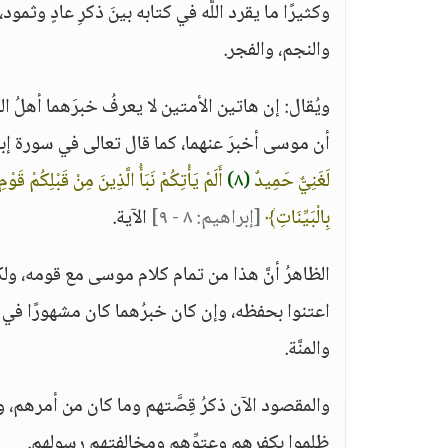
وكثيرًا ما يقرد اللَّه في كتابه بينَ ذكرِ عادٍ وثم
والنجم، والفجر.
ويُقال: إن هاتين الأمتين لا يعرفُ خبرَهما أهلُ ال
أن موسى أخبرَ عنهما، كما قال تعالى في سورة إب
لَغَنِيٌّ حَمِيدٌ
(٨)
أَلَمْ يَأْتِكُمْ نَبَأُ الَّذِينَ مِنْ قَبْلِكُمْ قَوْ
بِالْبَيِّنَاتِ﴾
[إبراهيم: ٨ - ٩]
الآية.
الظاهرُ أنَّ هذا من تمام كلام موسى مع قومه، ولك
اعتنوا بحفظه، وإن كان خبرُهما كان مشهورًا في زما
والمنَّة.
والمقصود الآن ذكرُ قِصَّتهم وما كان من أمرهم، وكي
ظلموا بكفرهم وعتوِّهم ومخالفتهم رسولهم.