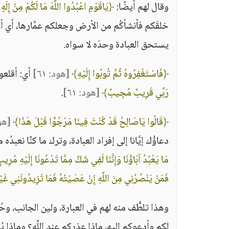
وقال لهم أيضًا:
﴿يَاقَوْمِ اعْبُدُوا اللَّهَ مَا لَكُمْ مِنْ إِلَه
خلقَكم فأنشأكُم من الأرض وجعلكم عمَّارها، أي أع
يستحق العبادة وحدَه لا سواه.
﴿فَاسْتَغْفِرُوهُ ثُمَّ تُوبُوا إِلَيْهِ﴾
[هود: ٦١]
أي: أقلعوا
رَبِّي قَرِيبٌ مُجِيبٌ﴾
[هود: ٦١]
.
﴿قَالُوا يَاصَالِحُ قَدْ كُنْتَ فِينَا مَرْجُوًّا قَبْلَ هَذَا﴾
[هود:
دعاؤُك إيَّانا إلى إفراد العبادة، وترك ما كنَّا نعبد
مَا يَعْبُدُ آبَاؤُنَا وَإِنَّنَا لَفِي شَكٍّ مِمَّا تَدْعُونَا إِلَيْهِ مُرِي
فَمَنْ يَنْصُرُنِي مِنَ اللَّهِ إِنْ عَصَيْتُهُ فَمَا تَزِيدُونَنِي غَ
وهذا تلطُّف منه لهم في العبارة، ولين الجانب، وحُ
لكم وأدعوكم إليه، ماذا عذركم عند اللَّه؟ وماذا يُخ