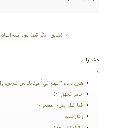
<-السـابق ::
ذِكْر قصة هود عليه السلام (٤
مختارات
شرح دعاء "اللهم إني أعوذ بك من البرص، وا
خطر الجهل (١)
فما الظن بفرح المعطي؟!
رقق قلبك