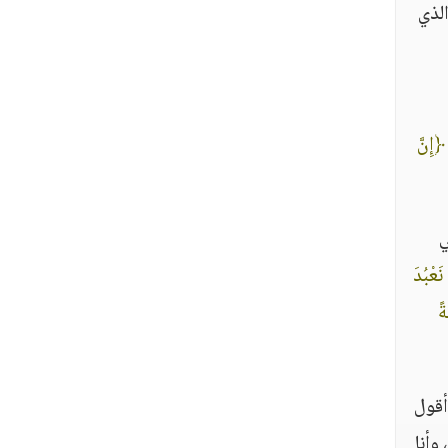
لذي
﴿إِنَّ
ي
نَعْبُدَ
ةً
أقول
وأنا