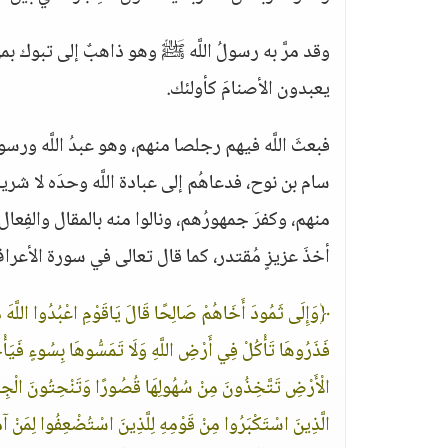
وقد مرَّ به رسولُ اللَّه ﷺ وهو ذاهبٌ إلى تبوك بم
يعبدون الأصنامَ كأولئك.
فبعثَ اللَّه فيهم رجلصا منهم، وهو عبدُ اللَّه ورسول
سام بن نوح، فدعاهُم إلى عبادة اللَّه وحدَه لا شريكَ
منهم، وكفرَ جمهورُهم، ونالوا منه بالمقال والفِعال، وهَمّ
أخذَ عزيزٍ مُقتدر، كما قال تعالى في سورة الأعرا
﴿وَإِلَى ثَمُودَ أَخَاهُمْ صَالِحًا قَالَ يَاقَوْمِ اعْبُدُوا اللَّهَ مَا لَ
فَذَرُوهَا تَأْكُلْ فِي أَرْضِ اللَّهِ وَلَا تَمَسُّوهَا بِسُوءٍ فَيَأ
الْأَرْضِ تَتَّخِذُونَ مِنْ سُهُولِهَا قُصُورًا وَتَنْحِتُونَ الْجِبَا
الَّذِينَ اسْتَكْبَرُوا مِنْ قَوْمِهِ لِلَّذِينَ اسْتُضْعِفُوا لِمَنْ آمَن