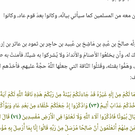
ن معه من المسلمين كما سيأتي بيانُه، وكانوا بعدَ قوم عاد، وكانوا
ُه صالحُ بن عُبدٍ بن مَاشِخ بن عُبيد بن حاجِر بن ثمود بن عاثر بن إرم
 له، وأن يخلعُوا الأصنامَ والأندادَ ولا يُشركوا به شيئًا، فآمنتْ به طا
ُوا بقتله، وقَتَلُوا النَّاقة التي جعلَها اللَّهُ حجَّةً عليهم، فأخذَهم الل
ف:
كُمْ مِنْ إِلَهٍ غَيْرُهُ قَدْ جَاءَتْكُمْ بَيِّنَةٌ مِنْ رَبِّكُمْ هَذِهِ نَاقَةُ اللَّهِ لَكُمْ آيَةً
ْخُذَكُمْ عَذَابٌ أَلِيمٌ
(٧٣)
وَاذْكُرُوا إِذْ جَعَلَكُمْ خُلَفَاءَ مِنْ بَعْدِ عَادٍ وَبَوَّأَك
لَ بُيُوتًا فَاذْكُرُوا آلَاءَ اللَّهِ وَلَا تَعْثَوْا فِي الْأَرْضِ مُفْسِدِينَ
(٧٤)
قَالَ الْ
َ مِنْهُمْ أَتَعْلَمُونَ أَنَّ صَالِحًا مُرْسَلٌ مِنْ رَبِّهِ قَالُوا إِنَّا بِمَا أُرْسِلَ بِهِ مُؤْ