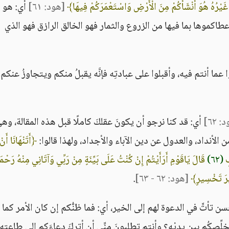
ٍ غَيْرُهُ هُوَ أَنْشَأَكُمْ مِنَ الْأَرْضِ وَاسْتَعْمَرَكُمْ فِيهَا﴾
[هود: ٦١]
أي: هو ا
طاكموها بما فيها من الزروع والثمار فهو الخالق الرازق فهو الذي
 عما أنتم فيه، وأقبلوا على عبادتِه فإنَّه يقبلُ منكم ويتجاوزُ عنكم
 ٦٢]
أي: قد كنا نرجو أن يكونَ عقلكَ كاملًا قبل هذه المقالة، وه
ُه من الأنداد، والعدول عن دين الآباء والأجداد، ولهذا قالوا:
﴿أَتَنْهَانَا أَنْ 
بٍ
(٦٢)
قَالَ يَاقَوْمِ أَرَأَيْتُمْ إِنْ كُنْتُ عَلَى بَيِّنَةٍ مِنْ رَبِّي وَآتَانِي مِنْهُ رَحْمَ
يْرَ تَخْسِيرٍ﴾
[هود: ٦٢ - ٦٣]
.
سن تأتٍّ في الدعوة لهم إلى الخير، أي: فما ظنُّكم إن كان الأمر كما 
لِّصكُم بين يديْه؟ وأنتم تطلبونَ منِّي أن أتركَ دعاءَكم إلى طاعته، 