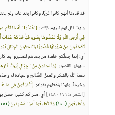
قد قدمنا أنهم كانوا عَربًا، وكانوا بعد عاد، ولم يع
ولهذا قال لهم نبيهم ﵇:
﴿اعْبُدُوا اللَّهَ مَا لَكُمْ مِنْ إ
فِي أَرْضِ اللَّهِ وَلَا تَمَسُّوهَا بِسُوءٍ فَيَأْخُذَكُمْ عَذَابٌ أَ
تَتَّخِذُونَ مِنْ سُهُولِهَا قُصُورًا وَتَنْحِتُونَ الْجِبَالَ بُيُوتً
أي: إنما جعلَكم خلفاءَ من بعدهم لتعتبروا بما ك
سهولها القصور
﴿وَتَنْحِتُونَ مِنَ الْجِبَالِ بُيُوتًا فَارِه
نعمةَ اللَّه بالشكر والعمل الصَّالح والعبادة له وحد
وخيمةٌ، ولهذا وَعَظهم بقوله:
﴿أَتُتْرَكُونَ فِي مَا هَاه
[الشعراء: ١٤٦ - ١٤٨]
أي: متراكم كثير، حسنٌ به
وَأَطِيعُونِ
(١٥٠)
وَلَا تُطِيعُوا أَمْرَ الْمُسْرِفِينَ
(١٥١)