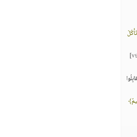
َأْكُلْ
ِلُوا
ِيمٌ﴾