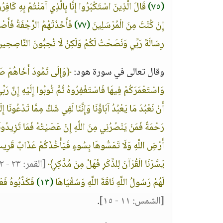
(٧٥)
قَالَ الَّذِينَ اسْتَكْبَرُوا إِنَّا بِالَّذِي آمَنْتُمْ بِهِ كَافِر
إِنْ كُنْتَ مِنَ الْمُرْسَلِينَ
(٧٧)
فَأَخَذَتْهُمُ الرَّجْفَةُ فَأَ
رِسَالَةَ رَبِّي وَنَصَحْتُ لَكُمْ وَلَكِنْ لَا تُحِبُّونَ النَّاصِحِي
وقال تعالى في سورة هود:
﴿وَإِلَى ثَمُودَ أَخَاهُمْ صَالِ
وَاسْتَعْمَرَكُمْ فِيهَا فَاسْتَغْفِرُوهُ ثُمَّ تُوبُوا إِلَيْهِ إِنَّ 
أَنْ نَعْبُدَ مَا يَعْبُدُ آبَاؤُنَا وَإِنَّنَا لَفِي شَكٍّ مِمَّا تَدْعُونَا إ
رَحْمَةً فَمَنْ يَنْصُرُنِي مِنَ اللَّهِ إِنْ عَصَيْتُهُ فَمَا تَزِيدُ
أَرْضِ اللَّهِ وَلَا تَمَسُّوهَا بِسُوءٍ فَيَأْخُذَكُمْ عَذَابٌ قَرِي
يَسَّرْنَا الْقُرْآنَ لِلذِّكْرِ فَهَلْ مِنْ مُدَّكِرٍ﴾
[القمر: ٢٣ - ٣٢]
لَهُمْ رَسُولُ اللَّهِ نَاقَةَ اللَّهِ وَسُقْيَاهَا
(١٣)
فَكَذَّبُوهُ فَعَ
[الشمس: ١١ - ١٥]
.