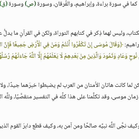
ود، كما في سورة براءة، وإبراهيم، والفُرقان، وسورة
(ص)
وسورة
(ق)
كتاب، وليس لهما ذِكر في كتابهم التوراة، ولكن في القرآنِ ما يدلُّ 
راهيم:
﴿وَقَالَ مُوسَى إِنْ تَكْفُرُوا أَنْتُمْ وَمَنْ فِي الْأَرْضِ جَمِيعًا فَإِنَّ اللّ
مِ نُوحٍ وَعَادٍ وَثَمُودَ وَالَّذِينَ مِنْ بَعْدِهِمْ لَا يَعْلَمُهُمْ إِلَّا اللَّهُ جَاءَتْهُمْ رُسُلُه
ن لما كانت هاتان الأمتان من العرب لم يضبطوا خبرَهما جيدًا، ولا
ن موسى، وقد تكلَّمنا على هذا كلِّه في التفسير متقصَّيًا، وللَّه ا
ف نجَّى اللَّه نبيَّه صالحًا ومن آمن به، وكيف قطع دابرَ القوم الذي