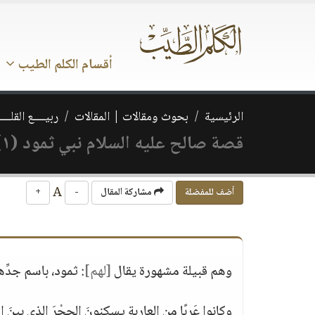
أقسام الكلم الطيب
الرئيسية
بحوث ومقالات | المقالات
ربيــــع القلـــ
قصة صالح عليه السلام نبي ثمود (١)
A
أضف للمفضلة
مشاركة المقال
-
+
وهم قبيلة مشهورة يقال
[لهم]
: ثمود، باسم جدِّ
وكانوا عَربًا من العاربة يسكنونَ الحِجْرَ الذي بينَ