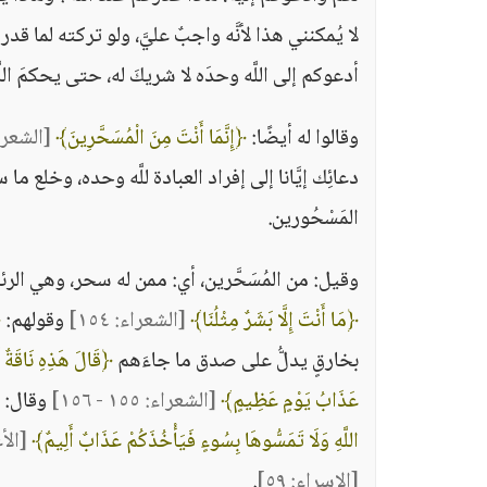
لا يُمكنني هذا لأنَّه واجبٌ عليَّ، ولو تركته لما ق
أدعوكم إلى اللَّه وحدَه لا شريكَ له، حتى يحكمَ اللّ
وقالوا له أيضًا:
﴿إِنَّمَا أَنْتَ مِنَ الْمُسَحَّرِينَ﴾
[الشعراء: 
دعائِك إيَّانا إلى إفراد العبادة للَّه وحده، وخلع ما
المَسْحُورين.
وقيل: من المُسَحَّرين، أي: ممن له سحر، وهي الرئ
﴿مَا أَنْتَ إِلَّا بَشَرٌ مِثْلُنَا﴾
[الشعراء: ١٥٤]
وقولهم:
﴿
بخارقٍ يدلُّ على صدق ما جاءَهم
﴿قَالَ هَذِهِ نَاقَةٌ 
عَذَابُ يَوْمٍ عَظِيمٍ﴾
[الشعراء: ١٥٥ - ١٥٦]
وقال:
اللَّهِ وَلَا تَمَسُّوهَا بِسُوءٍ فَيَأْخُذَكُمْ عَذَابٌ أَلِيمٌ﴾
[الأع
[الإسراء: ٥٩]
.