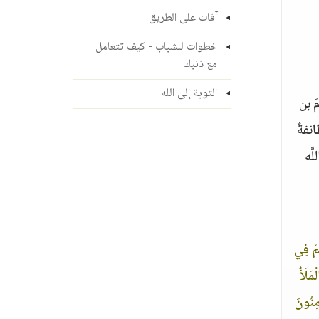
آفات على الطريق
خطوات للشباب - كيف تتعامل
مع ذنبك
التوبة إلى الله
َ بن
ئفةٌ
َّه
ُمْ فِي
مَلَأُ
مِنُونَ