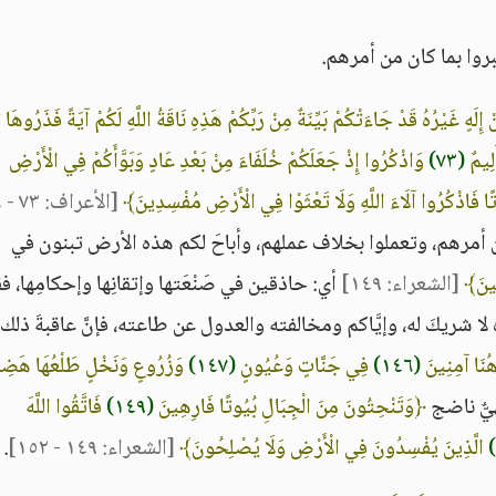
تبروا بما كان من أمرهم.
ِلَهٍ غَيْرُهُ قَدْ جَاءَتْكُمْ بَيِّنَةٌ مِنْ رَبِّكُمْ هَذِهِ نَاقَةُ اللَّهِ لَكُمْ آيَةً فَذَرُوهَا ت
لِيمٌ
(٧٣)
وَاذْكُرُوا إِذْ جَعَلَكُمْ خُلَفَاءَ مِنْ بَعْدِ عَادٍ وَبَوَّأَكُمْ فِي الْأَرْضِ
ا فَاذْكُرُوا آلَاءَ اللَّهِ وَلَا تَعْثَوْا فِي الْأَرْضِ مُفْسِدِينَ﴾
[الأعراف: ٧٣ - ٧٤]
ان أمرهم، وتعملوا بخلاف عملهم، وأباحَ لكم هذه الأرض تبنون في
ِينَ﴾
[الشعراء: ١٤٩]
أي: حاذقين في صَنْعَتها وإتقانِها وإحكامِها، فقاب
َه لا شريكَ له، وإيَّاكم ومخالفته والعدول عن طاعته، فإنَّ عاقبةَ ذلك
ُنَا آمِنِينَ
(١٤٦)
فِي جَنَّاتٍ وَعُيُونٍ
(١٤٧)
وَزُرُوعٍ وَنَخْلٍ طَلْعُهَا هَض
يٌّ ناضج
﴿وَتَنْحِتُونَ مِنَ الْجِبَالِ بُيُوتًا فَارِهِينَ
(١٤٩)
فَاتَّقُوا اللَّهَ
الَّذِينَ يُفْسِدُونَ فِي الْأَرْضِ وَلَا يُصْلِحُونَ﴾
[الشعراء: ١٤٩ - ١٥٢]
.