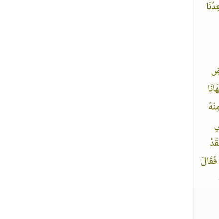
ِدُنَا
ْضِ
َانَا
ِنْهُ
ِي
قَدْ
فَقَالَ