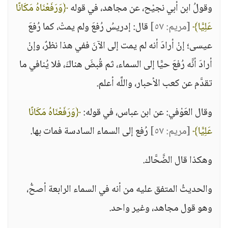
وقولُ ابن أبي نجيْح، عن مجاهد، في قوله
﴿وَرَفَعْنَاهُ مَكَانًا
عَلِيًّا﴾
[مريم: ٥٧]
قال: إدريسُ رُفعَ ولم يمتْ، كما رُفعَ
عيسى؛ إنْ أرادَ أنه لم يمت إلى الآنَ ففي هذا نظرٌ، وإنْ
أرادَ أنَّه رُفعَ حيًّا إلى السماء، ثم قُبضَ هناكَ، فلا يُنافي ما
تقدَّم عن كعب الأحبار، واللَّه أعلم.
وقال العَوْفي: عن ابن عباس، في قوله:
﴿وَرَفَعْنَاهُ مَكَانًا
عَلِيًّا﴾
[مريم: ٥٧]
رُفع إلى السماء السادسة فمات بها.
وهكذا قال الضَّحَّاك.
والحديثُ المتفق عليه من أنه في السماء الرابعة أصحُّ،
وهو قول مجاهد، وغير واحد.