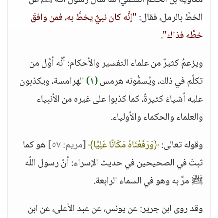
معاوية بن الحكم السلمي، لما سألَ رسولَ اللَّه ﷺ عن
الخطِّ بالرمل، فقال:
"إنَّه كان نبيٌّ يخطُّ به، فمن وافقَ
خطَّه فذاك"
.
ويزعمُ كثيرٌ من علماء التفسير والأحكام: أنَّه أوَّل من
تكلَّم في ذلك، ويُسمُّونه هرمس
(١)
الهرامسة، ويكذبون
عليه أشياءَ كثيرةً، كما كذبوا على غيره من الأنبياء
والعلماء والحكماء والأولياء.
وقوله تعالى:
﴿وَرَفَعْنَاهُ مَكَانًا عَلِيًّا﴾
[مريم: ٥٧]
هو كما
ثبتَ في الصحيحين في حديث الإسراء: أنَّ رسول اللَّه
ﷺ مرَّ به وهو في السماء الرابعة.
وقد روى ابن جرير: عن يونس، عن عبد الأعلى، عن ابن