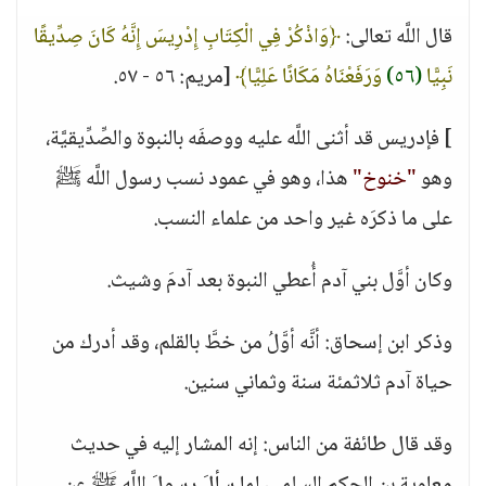
قال اللَّه تعالى:
﴿وَاذْكُرْ فِي الْكِتَابِ إِدْرِيسَ إِنَّهُ كَانَ صِدِّيقًا
نَبِيًّا
(٥٦)
وَرَفَعْنَاهُ مَكَانًا عَلِيًّا﴾
[مريم: ٥٦ - ٥٧.
] فإدريس قد أثنى اللَّه عليه ووصفَه بالنبوة والصِّدِّيقيَّة،
وهو
"خنوخ"
هذا، وهو في عمود نسب رسول اللَّه ﷺ
على ما ذكرَه غير واحد من علماء النسب.
وكان أوَّل بني آدم أُعطي النبوة بعد آدمَ وشيث.
وذكر ابن إسحاق: أنَّه أوَّلُ من خطَّ بالقلم، وقد أدرك من
حياة آدم ثلاثمئة سنة وثماني سنين.
وقد قال طائفة من الناس: إنه المشار إليه في حديث