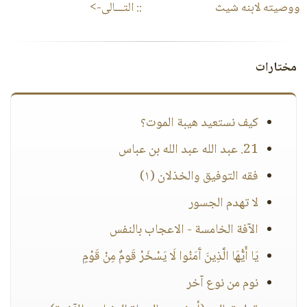
ووصيته لابنه شيث
:: التـــالى->
مختارات
كيف نستعيد هيبة الموت؟
21. عبد الله عبد الله بن عباس
فقه التوفيق والخذلان (١)
لا تهدم الجسور
الآفة الخامسة - الاعجاب بالنفس
يَا أَيُّهَا الَّذِينَ آَمَنُوا لَا يَسْخَرْ قَومٌ مِنْ قَوْمٍ
نوم من نوع آخر