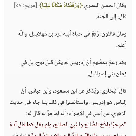
وقال الحسن البصري
﴿وَرَفَعْنَاهُ مَكَانًا عَلِيًّا﴾
[مريم: ٥٧]
قال: إلى الجنة.
وقال قائلون: رُفعَ في حياة أبيه يَرد بن مَهلاييل، واللَّه
أعلم.
وقد زعمَ بعضُهم أنَّ إدريس لم يكنْ قبلَ نوح، بل في
زمان بني إسرائيل.
قال البخاري: ويُذكر عن ابن مسعود، وابن عباس؛ أنَّ
إلياس هو إدريس، واستأنسوا في ذلك بما جاء في حديث
الزهري، عن أنس في الإسراء؛ أنه لما مرَّ به قال له:
"مرحبًا بالأخ الصَّالح والنَّبيِّ الصالح، ولم يقل كما قال آدمُ