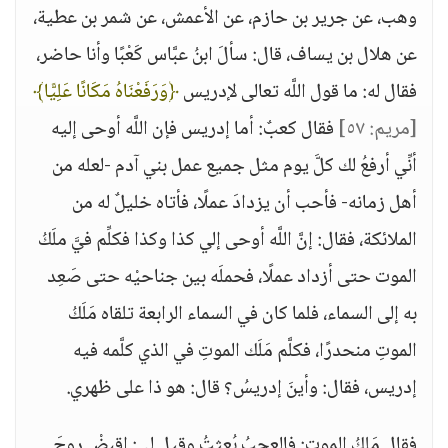
وهب، عن جرير بن حازم، عن الأعمش، عن شمر بن عطية،
عن هلال بن يساف، قال: سألَ ابنُ عبَّاس كَعْبًا وأنا حاضر،
فقال له: ما قول اللَّه تعالى لإدريس
﴿وَرَفَعْنَاهُ مَكَانًا عَلِيًّا﴾
[مريم: ٥٧]
فقال كعبٌ: أما إدريس فإن اللَّه أوحى إليه
أنِّي أرفعُ لك كلَّ يوم مثل جميع عمل بني آدم -لعله من
أهل زمانه- فأحب أن يزدادَ عملًا، فأتاه خليلٌ له من
الملائكة، فقال: إنَّ اللَّه أوحى إلي كذا وكذا فكلِّم فيَّ ملَكُ
الموت حتى أزداد عملًا، فحملَه بين جناحيْه حتى صَعِد
به إلى السماء، فلما كان في السماء الرابعة تلقاه مَلَكُ
الموتِ منحدرًا، فكلَّم مَلَك الموتِ في الذي كلَّمه فيه
إدريس، فقال: وأينَ إدريسُ؟ قال: هو ذا على ظهري.
فقال مَلكُ الموتِ: فالعجبُ بُعثتُ وقيل لي: اقبضْ روحَ