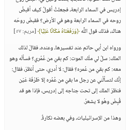
إدريس في السماء الرابعة، فجعلتُ أقولُ كيف أقبضُ
روحه في السماء الرابعة وهو في الأرض؟ فقبضَ روحَه
هناك، فذلك قول اللَّه
﴿وَرَفَعْنَاهُ مَكَانًا عَلِيًّا﴾
[مريم: ٥٧]
ورواه ابن أبي حاتم عند تفسيرها، وعنده، فقالَ لذلك
الملك: سلْ لي ملَك الموت: كم بقيَ من عُمُري؟ فسألَه وهو
معه: كم بقيَ من عُمره؟ فقال: لا أدري، حتى أنظرَ، فقال:
إنَّك لتسألُني عن رجل ما بقيَ من عُمُره إلا طَرْفَة عَيْن
فنظرَ الملك إلى تحت جناحِه إلى إدريس، فإذا هو قد
قُبِضَ وهُو لا يشعرُ.
وهذا من الإسرائيليات، وفي بعضه نكارةٌ.