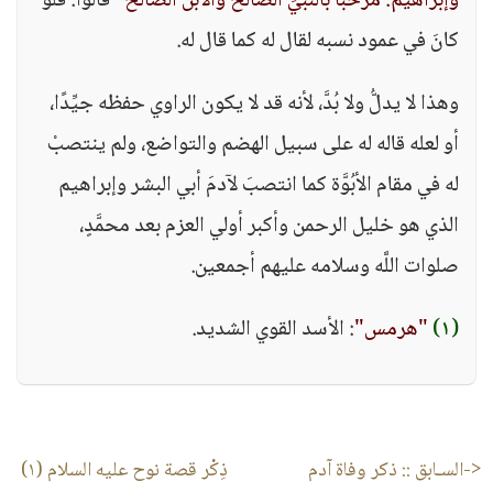
وإبراهيم: مرحبًا بالنَّبيِّ الصَّالح والابن الصَّالح "
قالوا: فلو
كانَ في عمود نسبه لقال له كما قال له.
وهذا لا يدلُّ ولا بُدَّ، لأنه قد لا يكون الراوي حفظه جيِّدًا،
أو لعله قاله له على سبيل الهضم والتواضع، ولم ينتصبْ
له في مقام الأبُوَّة كما انتصبَ لآدمَ أبي البشر وإبراهيم
الذي هو خليل الرحمن وأكبر أولي العزم بعد محمَّدٍ،
صلوات اللَّه وسلامه عليهم أجمعين.
(١)
"هرمس"
: الأسد القوي الشديد.
<-السـابق ::
ذكر وفاة آدم
ذِكْر قصة نوح عليه السلام (١)