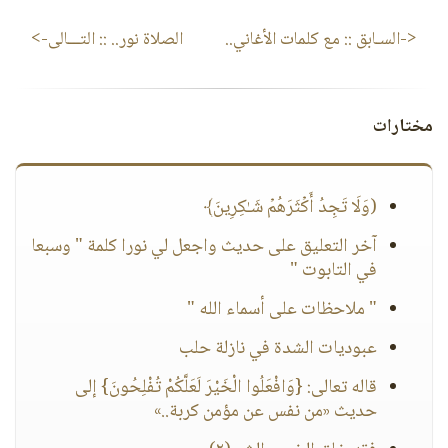
<-السـابق ::
مع كلمات الأغاني..
الصلاة نور..
:: التـــالى->
مختارات
(وَلَا تَجِدُ أَكۡثَرَهُمۡ شَـٰكِرِینَ﴾
آخر التعليق على حديث واجعل لي نورا كلمة " وسبعا
في التابوت "
" ملاحظات على أسماء الله "
عبوديات الشدة في نازلة حلب
قاله تعالى: {وَافْعَلُوا الْخَيْرَ لَعَلَّكُمْ تُفْلِحُونَ} إلى
حديث «من نفس عن مؤمن كربة..»