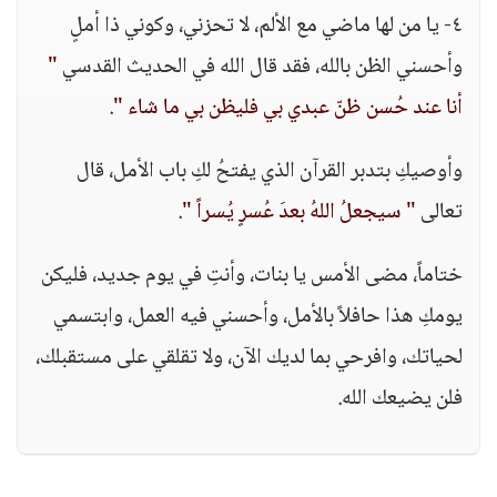
٤- يا من لها ماضي مع الألم، لا تحزني، وكوني ذا أملٍ
وأحسني الظن بالله، فقد قال الله في الحديث القدسي
"
أنا عند حُسن ظنّ عبدي بي فليظن بي ما شاء "
.
وأوصيكِ بتدبر القرآن الذي يفتحُ لكِ باب الأمل، قال
تعالى
" سيجعلُ اللهُ بعدَ عُسرٍ يُسراً "
.
ختاماً، مضى الأمس يا بنات، وأنتِ في يوم جديد، فليكن
يومكِ هذا حافلاً بالأمل، وأحسني فيه العمل، وابتسمي
لحياتك، وافرحي بما لديك الآن، ولا تقلقي على مستقبلك،
فلن يضيعك الله.