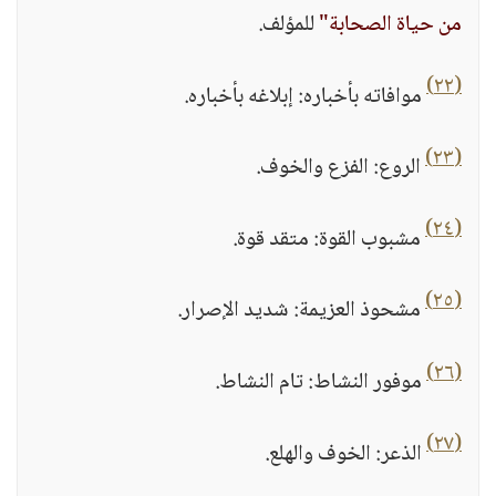
من حياة الصحابة"
للمؤلف.
(٢٢)
موافاته بأخباره: إبلاغه بأخباره.
(٢٣)
الروع: الفزع والخوف.
(٢٤)
مشبوب القوة: متقد قوة.
(٢٥)
مشحوذ العزيمة: شديد الإصرار.
(٢٦)
موفور النشاط: تام النشاط.
(٢٧)
الذعر: الخوف والهلع.