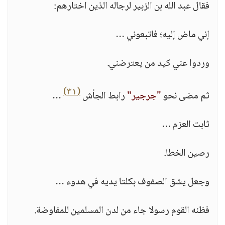
فقال عبد الله بن الزبير لرجاله الذين اختارهم:
إني ماض إليه؛ فاتبعوني …
وردوا عني كيد من يعترضني.
(٣١)
ثم مضى نحو
"جرجير"
رابط الجأش
…
ثابت العزم …
رصين الخطا.
وجعل يشق الصفوف بكلتا يديه في هدوء …
فظنه القوم رسولا جاء من لدن المسلمين للمفاوضة.