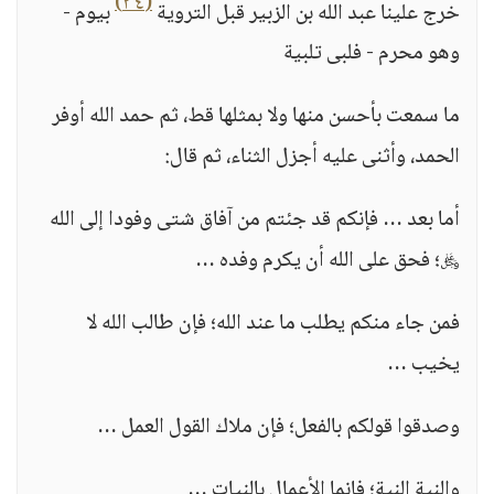
(٣٤)
خرج علينا عبد الله بن الزبير قبل التروية
بيوم -
وهو محرم - فلبى تلبية
ما سمعت بأحسن منها ولا بمثلها قط، ثم حمد الله أوفر
الحمد، وأثنى عليه أجزل الثناء، ثم قال:
أما بعد … فإنكم قد جئتم من آفاق شتى وفودا إلى الله
﷿؛ فحق على الله أن يكرم وفده …
فمن جاء منكم يطلب ما عند الله؛ فإن طالب الله لا
يخيب …
وصدقوا قولكم بالفعل؛ فإن ملاك القول العمل …
والنية النية؛ فإنما الأعمال بالنيات …