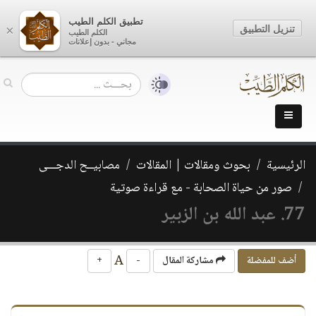
تطبيق الكلم الطيب
تنزيل التطبيق
×
الكلم الطيب
مجاني - بدون إعلانات
الرئيسية
بحوث ومقالات | المقالات
مصابيــح الدجـــى
صور من حياة الصحابة - مع قراءة صوتية
77. عبد الله بن الزبير
A
أضف للمفضلة
مشاركة المقال
-
+