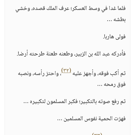
فلما غدا في وسط العسكر؛ عرف الملك قصده، وخشي
بطشه …
فولى هاربا.
فأدركه عبد الله بن الزبير، وطعنه طعنة طرحته أرضا.
(٣٢)
ثم أكب فوقه، وأجهز عليه
، واحتز رأسه، ونصبه
فوق رمحه …
ثم رفع صوته بالتكبير؛ فكبر المسلمون لتكبيره …
فهزت الحمية نفوس المسلمين …