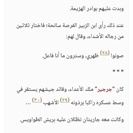
وبدت عليهم بوادر الهزيمة.
عند ذلك رأى ابن الزبير الفرصة سانحة؛ فاختار ثلاثين
من رجاله الأشداء، وقال لهم:
(٢٨)
صونوا
ظهري، وسترون ما أنا فاعل.
* * *
كان
"جرجير"
ملك الأعداء، وقائد جيشهم يستقر في
(٣٠)
(٢٩)
وسط عسكره راكبا برذونه
الأشهب
…
وكانت معه جاريتان تظللان عليه بريش الطواويس.