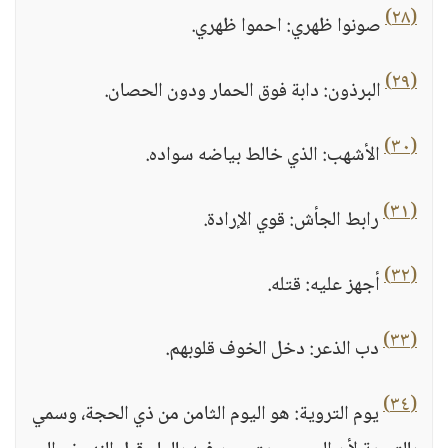
(٢٨)
صونوا ظهري: احموا ظهري.
(٢٩)
البرذون: دابة فوق الحمار ودون الحصان.
(٣٠)
الأشهب: الذي خالط بياضه سواده.
(٣١)
رابط الجأش: قوي الإرادة.
(٣٢)
أجهز عليه: قتله.
(٣٣)
دب الذعر: دخل الخوف قلوبهم.
(٣٤)
يوم التروية: هو اليوم الثامن من ذي الحجة، وسمي