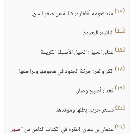
(١٥)
منذ نعومة أظفاره: كناية عن صغر السن.
(١٦)
النائية: البعيدة.
(١٧)
عتاق الخيل: الخيل الأصيلة الكريمة
(١٨)
الكر والفر: حركة الجنود في هجومها وتراجعها.
(١٩)
فغدا: أصبح وصار.
(٢٠)
مسعر حرب: بطلها وموقدها.
(٢١)
عثمان بن عفان: انظره في الكتاب الثامن من
"صور