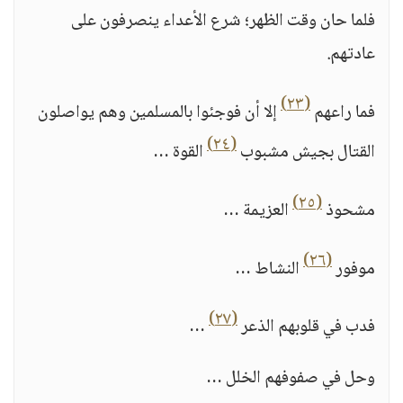
فلما حان وقت الظهر؛ شرع الأعداء ينصرفون على
عادتهم.
(٢٣)
فما راعهم
إلا أن فوجئوا بالمسلمين وهم يواصلون
(٢٤)
القتال بجيش مشبوب
القوة …
(٢٥)
مشحوذ
العزيمة …
(٢٦)
موفور
النشاط …
(٢٧)
فدب في قلوبهم الذعر
…
وحل في صفوفهم الخلل …