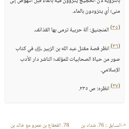
بالتروية لأن الحجيج يتروون فيه بالماء قبل النهوض إلى
منى؛ أي يتزودون بالماء.
(٣٥)
المنجنيق: آلة حربية ترمى بها القذائف.
(٣٦)
انظر قصة مقتل عبد الله بن الزبير ﵁ في كتاب
صور من حياة الصحابيات للمؤلف؛ الناشر دار الأدب
الإسلامي.
(٣٧)
انظره: ص ٢٣٥.
<-السـابق ::
76. شداد بن
78. القعقاع بن عمرو مع خالد بن