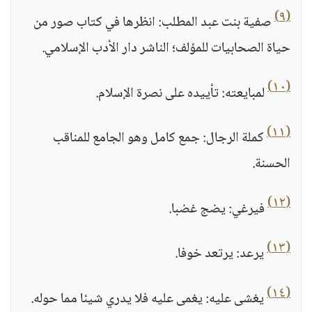
(٩)
صفية بنت عبد المطلب: انظرها في كتاب صور من
حياة الصحابيات للمؤلف؛ الناشر دار الأدب الإسلامي.
(١٠)
لمبايعته: تأييده على نصرة الإسلام.
(١١)
كملة الرجال: جمع كامل وهو الجامع للمناقب
الحسنة.
(١٢)
فيرغي: يضج غضبا.
(١٣)
يرعد: يرتعد خوفا.
(١٤)
يغشى عليه: يغمى عليه فلا يدري شيئا مما حوله.