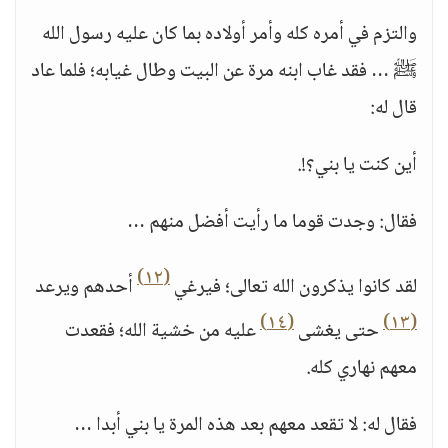
والتزم في أمره كله وأمر أولاده بما كان عليه رسول الله
ﷺ … فقد غاب ابنه مرة عن البيت وطال غيابه؛ فلما عاد
قال له:
أين كنت يا بني؟!.
فقال: وجدت قوما ما رأيت أفضل منهم …
(١٢)
لقد كانوا يذكرون الله تعالى؛ فيرغي
أحدهم ويرعد
(١٤)
(١٣)
حتى يغشى
عليه من خشية الله؛ فقعدت
معهم نهاري كله.
فقال له: لا تقعد معهم بعد هذه المرة يا بني أبدا …