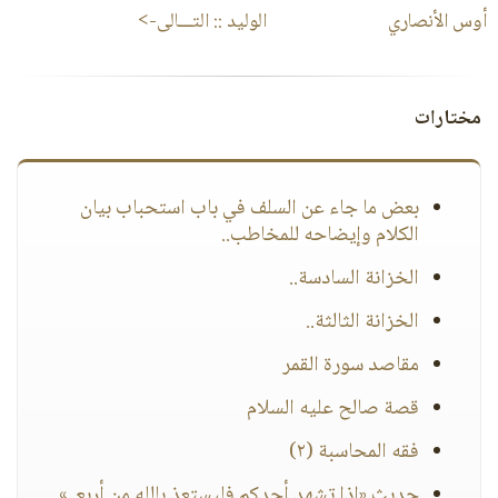
أوس الأنصاري
الوليد
:: التـــالى->
مختارات
بعض ما جاء عن السلف في باب استحباب بيان
الكلام وإيضاحه للمخاطب..
الخزانة السادسة..
الخزانة الثالثة..
مقاصد سورة القمر
قصة صالح عليه السلام
فقه المحاسبة (٢)
حديث «إذا تشهد أحدكم فليستعذ بالله من أربع..»