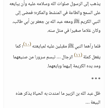
يذهب إلى الرسول صلوات الله وسلامه عليه وأن يبايعه
على السمع والطاعة في المنشط والمكره؛ فمضى إلى
النبي الكريم ﷺ ومعه عبد الله بن جعفر بن أبي طالب،
وكان غلاما صغيرا في مثل سنه.
(١٠)
فلما رآهما النبي ﷺ مقبلين عليه لمبايعته
؛ كما
(١١)
يفعل كملة
الرجال … تبسم سرورا من صنيعهما
ومد يده الكريمة إليهما وبايعهما.
* * *
ظل عبد الله بن الزبير ما امتدت به الحياة يذكر هذه
البيعة …