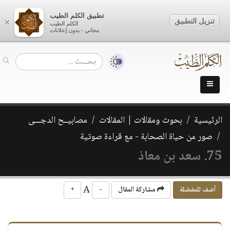
تطبيق الكلم الطيب
تنزيل التطبيق
×
الكلم الطيب
مجاني - بدون إعلانات
الرئيسية
بحوث ومقالات | المقالات
مصابيــح الدجـــى
صور من حياة الصحابة - مع قراءة صوتية
75. سعد بن معاذ
A
أضف للمفضلة
مشاركة المقال
-
+