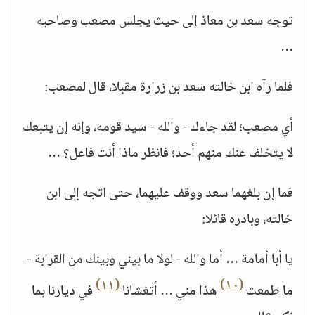
توجه سعد بن معاذ إلى حيث يجلس مصعب وصاحبه
…
فلما رآه ابن خالته سعد بن زرارة مقبلا، قال لمصعب:
أي مصعب؛ لقد جاءك - والله - سيد قومه، وإنه إن يتبعك
لا يتخلف عنك منهم أحد؛ فانظر ماذا أنت فاعل؟ …
فما إن بلغهما سعد ووقف عليهما، حتى اتجه إلى ابن
خالته، وبادره قائلا:
يا أبا أمامة … أما والله - لولا ما بيني وبينك من القرابة -
(١١)
(١٠)
ما طمعت
هذا مني … أتغشانا
في ديارنا بما