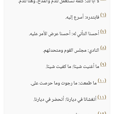
لا أبا لك: كلمة تستعمل للذم والمدح، وهنا للذم.
(٦)
فابتدره: أسرع إليه.
(٧)
أحسنا التأني له: أحسنا عرض الأمر عليه.
(٨)
النادي: مجلس القوم ومتحدثهم.
(٩)
ما أغنيت شيئا: ما كفيت شيئا.
(١٠)
ما طمعت: ما رجوت وما حرصت على.
(١١)
أتغشانا في ديارنا: أتحضر في ديارنا.