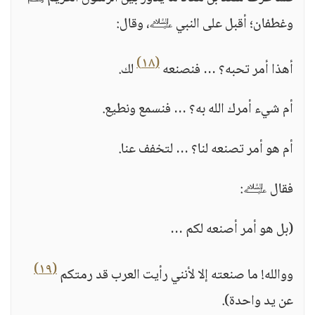
وغطفان؛ أقبل على النبي ﵇، وقال:
(١٨)
أهذا أمر تحبه؟ … فنصنعه
لك.
أم شيء أمرك الله به؟ … فنسمع ونطيع.
أم هو أمر تصنعه لنا؟ … لتخفف عنا.
فقال ﵇:
(بل هو أمر أصنعه لكم …
(١٩)
ووالله! ما صنعته إلا لأنني رأيت العرب قد رمتكم
عن يد واحدة).