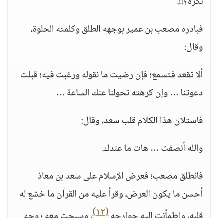
نكره؟!!.
فبادره مصعب بن عمير بوجهه الطلق وكلمته الحلوة،
وقال:
ألا تقعد فتسمع؛ فإن رضيت ما نقوله ورغبت فيه؛ قبلت
دعوتنا … وإن كرهته تحولنا عنك الساعة …
فاستلان هذا الكلام قلب سعد، وقال:
والله أنصفت … هات ما عندك.
فانطلق مصعب؛ فعرض الإسلام على سعد بن معاذ
أحسن ما يكون العرض، وقرأ عليه من القرآن ما خشع له
(١٢)
قلبه، واطمأنت إليه جوارحه
، وسبحت معه روحه.