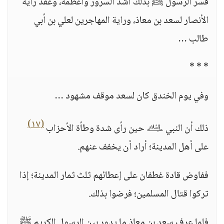
فسر الرسول ﷺ بذلك أشد السرور وأعظمه، وعقد راية
الأنصار لسعد بن معاذ، وراية المهاجرين لعلي بن أبي
طالب …
* * *
وفي يوم الخندق كان لسعد موقف مشهود …
(١٧)
ذلك أن النبي ﵇ حين رأى شدة وطأة الأحزاب
على أهل المدينة؛ أراد أن يخفف عنهم.
ففاوض قادة غطفان على إعطائهم ثلث ثمار المدينة؛ إذا
تركوا قتال المسلمين؛ فرضوا بذلك.
فلما عرف سعد بن معاذ ما يدور بين الرسول الكريم ﷺ