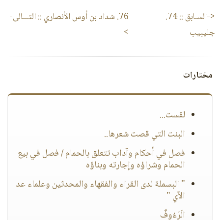
<-السـابق ::
74.
76. شداد بن أوس الأنصاري
:: التـــالى-
جليبيب
>
مختارات
لقست...
البنت التي قصت شعرها..
فصل في أحكام وآداب تتعلق بالحمام / فصل في بيع
الحمام وشراؤه وإجارته وبناؤه
" البسملة لدى القراء والفقهاء والمحدثين وعلماء عد
الآي "
الَرَءُوفٌ