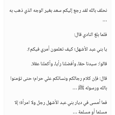
نحلف بالله لقد رجع إليكم سعد بغير الوجه الذي ذهب به
…
فلما بلغ النادي قال:
يا بني عبد الأشهل؛ كيف تعلمون أمري فيكم؟.
قالوا: سيدنا حقا، وأفضلنا رأيا، وأكملنا عقلا.
قال: فإن كلام رجالكم ونسائكم علي حرام؛ حتى تؤمنوا
بالله ورسوله ﷺ …
فما أمسى في ديار بني عبد الأشهل رجل ولا امرأة؛ إلا
مسلما أو مسلمة …