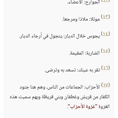
(١٢)
الجوارح: الأعضاء.
(١٣)
موئلا: ملاذا ومرجعا.
(١٤)
يجوس خلال الديار: يتجول في أرجاء الديار.
(١٥)
الضاربة: المقيمة.
(١٦)
تقر به عينك: تسعد به وترضى.
(١٧)
الأحزاب: الجماعات من الناس، وهم هنا جنود
الكفار من قريش وغطفان وبني قريظة وبهم سميت هذه
الغزوة
"غزوة الأحزاب"
.