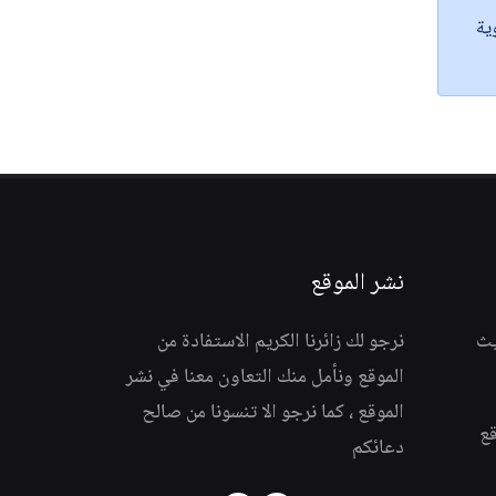
ية
نشر الموقع
يث
نرجو لك زائرنا الكريم الاستفادة من
الموقع ونأمل منك التعاون معنا في نشر
الموقع ، كما نرجو الا تنسونا من صالح
قع
دعائكم