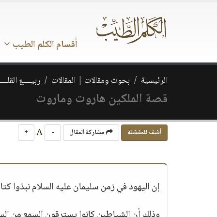
أقسام الكلم الطيب
الرئيسية
بحوث ومقالات | المقالات
ربيــــع القلـــ
قصة الملكين هاروت وماروت
A
أضف للمفضلة
مشاركة المقال
-
+
إن اليهود في زمن سليمان عليه السلام نبذوا كتا
وذلك أن الشياطين كانوا يسترقون السمع من السما