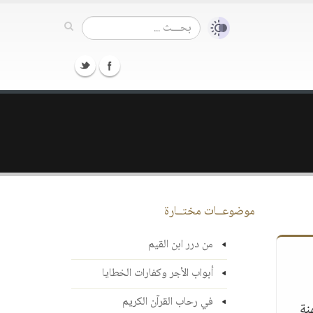
موضوعــات مختــارة
من درر ابن القيم
أبواب الأجر وكفارات الخطايا
في رحاب القرآن الكريم
نة