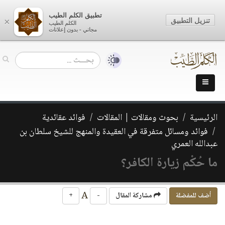
تطبيق الكلم الطيب
تنزيل التطبيق
×
الكلم الطيب
مجاني - بدون إعلانات
الرئيسية
بحوث ومقالات | المقالات
فوائد عقائدية
فوائد ومسائل متفرقة في العقيدة والمنهج للشيخ سلطان بن
عبدالله العمري
ما حُكْم زيارة الكافر؟
A
أضف للمفضلة
مشاركة المقال
-
+