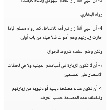
3- أن النبي ﷺ زار الغلام اليهودي ودعاه للإسلام.
رواه البخاري.
4- أن النبي ﷺ زار قبر أمه للاتعاظ، كما رواه مسلم، فإذا
جازت زيارتهم وهم أموات فالأحياء من باب أولى.
ولكن وضع العلماء شروط للجواز:
١- أن لا تكون الزيارة في أعيادهم الدينية ولا في لحظات
الانتصار على المسلمين.
٢- أن تكون هناك مصلحة دينية أو دنيوية من زيارتهم
وتختلف هذه المصلحة حسب العرف.