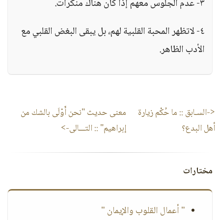
٣- عدم الجلوس معهم إذا كان هناك منكرات.
٤- لاتظهر المحبة القلبية لهم، بل يبقى البغض القلبي مع
الأدب الظاهر.
<-السـابق ::
ما حُكْم زيارة
معنى حديث "نحن أَوْلَى بالشك من
أهل البدع؟
إبراهيم"
:: التـــالى->
مختارات
" أعمال القلوب والإيمان "