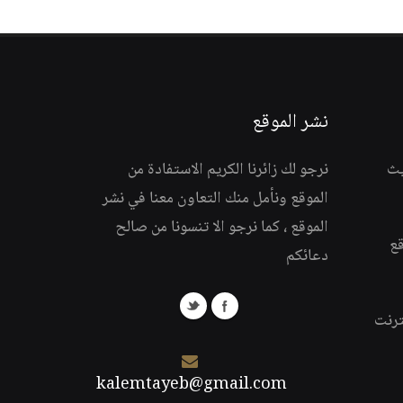
نشر الموقع
يث
نرجو لك زائرنا الكريم الاستفادة من
الموقع ونأمل منك التعاون معنا في نشر
الموقع ، كما نرجو الا تنسونا من صالح
قع
دعائكم
ترنت
kalemtayeb@gmail.com