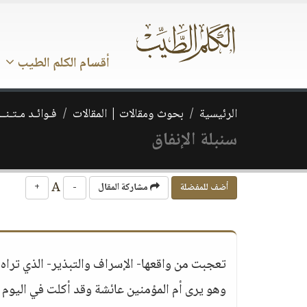
أقسام الكلم الطيب
الرئيسية
بحوث ومقالات | المقالات
فـوائـد مـتـنــ
سنبلة الإنفاق
A
أضف للمفضلة
مشاركة المقال
-
+
تعجبت من واقعها- الإسراف والتبذير- الذي ترا
وهو يرى أم المؤمنين عائشة وقد أكلت في اليوم 