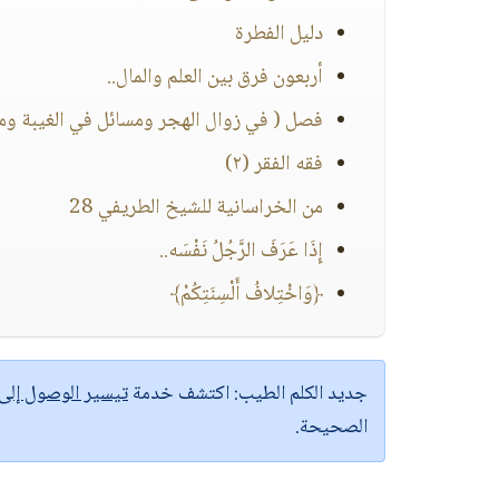
دليل الفطرة
أربعون فرق بين العلم والمال..
فصل ( في زوال الهجر ومسائل في الغيبة ومتى
فقه الفقر (٢)
من الخراسانية للشيخ الطريفي 28
إِذَا عَرَفَ الرَّجُلُ نَفْسَه..
﴿وَاخْتِلافُ أَلْسِنَتِكُمْ﴾
جديد الكلم الطيب:
اكتشف خدمة
تيسير الوصول إل
الصحيحة.