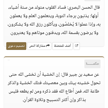
قال الحسن البصري: فساد القلوب متولد من ستة أشياء،
أولها: يذنبون برجاء التوبة، ويتعلمون العلم ولا يعملون
به، وإذا عملوا لا يُخلصُون، ويأكلون رزق الله ولا يشكرون،
ولا يرضون بقسمة الله، ويدفنون موتاهم ولا يعتبرون.
أضف للمفضلة
مشاركة النص
تصميم دعوي
حكمــــــة
عن سعيد بن جبير قال: إن الخشية أن تخشى الله حتى
تحول خشيته بينك وبين معصيتك فتلك الخشية والذكر
طاعة الله، فمن أطاع الله فقد ذكره ومن لم يطعه فليس
بذاكر وإن أكثر التسبيح وتلاوة القرآن.