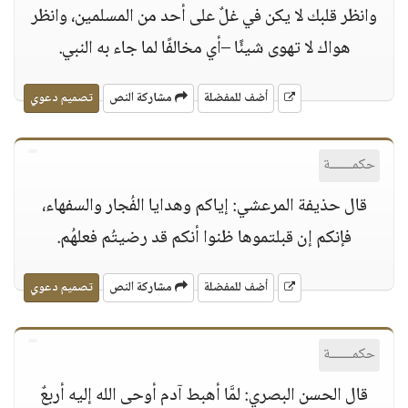
وانظر قلبك لا يكن في غلٌ على أحد من المسلمين، وانظر
هواك لا تهوى شيئًا –أي مخالفًا لما جاء به النبي.
أضف للمفضلة
مشاركة النص
تصميم دعوي
حكمــــــة
قال حذيفة المرعشي: إياكم وهدايا الفُجار والسفهاء،
فإنكم إن قبلتموها ظنوا أنكم قد رضيتُم فعلهُم.
أضف للمفضلة
مشاركة النص
تصميم دعوي
حكمــــــة
قال الحسن البصري: لمَّا أهبط آدم أوحى الله إليه أربعٌ