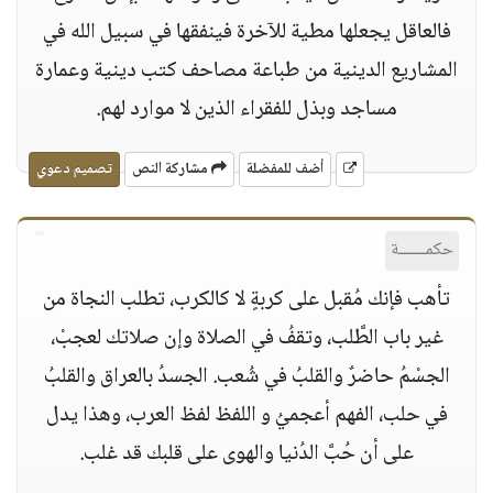
فالعاقل يجعلها مطية للآخرة فينفقها في سبيل الله في
المشاريع الدينية من طباعة مصاحف كتب دينية وعمارة
مساجد وبذل للفقراء الذين لا موارد لهم.
أضف للمفضلة
مشاركة النص
تصميم دعوي
حكمــــــة
تأهب فإنك مُقبل على كربةٍ لا كالكرب، تطلب النجاة من
غير باب الطَّلب، وتقفُ في الصلاة وإن صلاتك لعجبْ،
الجسْمُ حاضرٌ والقلبُ في شُعب. الجسدُ بالعراق والقلبُ
في حلب، الفهم أعجميُ و اللفظ لفظ العرب، وهذا يدل
على أن حُبَّ الدُنيا والهوى على قلبك قد غلب.