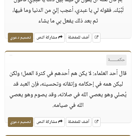
لِمَ قال لعله أن يقول لي فيما بَيْنَ ذلك يا عَبْدِي، فأقولُ
لَبَّيْك. فقوله لي يا عبدي، أعجب إليَّ من الدنيا وما فيها،
ثم بعد ذلك يفعل بي ما يشاء
أضف للمفضلة
مشاركة النص
تصميم دعوي
حكمــــــة
قال أحد العلماء: لا يكن هم أحدهم في كثرة العمل؛ ولكن
ليكن همه في إحكامه وإتقانه وتحسينه، فإن العبد قد
يُصلي وهو يعصي الله في صلاته، وقد يصوم وهو يعصي
الله في صيامه.
أضف للمفضلة
مشاركة النص
تصميم دعوي