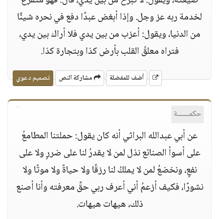
ضيعته، ويقول: لا تبرح من بين يديَّ، قال: فهو متفرغٌ
لخدمة ربه عز وجل. وإذا أبغض عبدًا دفع في نحره شيئًا
من الدنيا، ويقول: أعزب من بين يدي فلا أراك بين يدي،
فتراه معلقُ القلب بأرض كذا وبتجارة كذا.
أضف للمفضلة
مشاركة النص
تصميم دعوي
حكمــــــة
عن أبي عبدالله البراثي أنه كان يقول: حملتنا المطامعُ
على أسوأ الصنائع نذل لمن لا يقدرُ لنا على ضررٍ ولا على
نفعٍ، ونخضعُ لمن لا يملكُ لنا رزقًا ولا حياةً ولا موتًا ولا
نشورًا، فكيف أزعمُ أني أعرف ربي حقَّ معرفته وأنا أصنع
ذلك، هيهات هيهات.