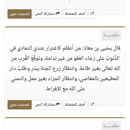
أضف للمفضلة
مشاركة النص
تصميم دعوي
حكمــــــة
قال يحيى بن معاذ: من أعظم الاغترار عندي التمادي في
الذُنوبُ على رَجَاء العَفو من غير ندامة، وتوقَّعُ القُربِ من
الله تعالى بغير طاعة. وانتظار زرع الجنة ببذر وطلبُ دار
المطيعين بالمعاصي، وانتظار الجزاء بغير عمل والتمني
على الله مع الإفراط.
أضف للمفضلة
مشاركة النص
تصميم دعوي
حكمــــــة