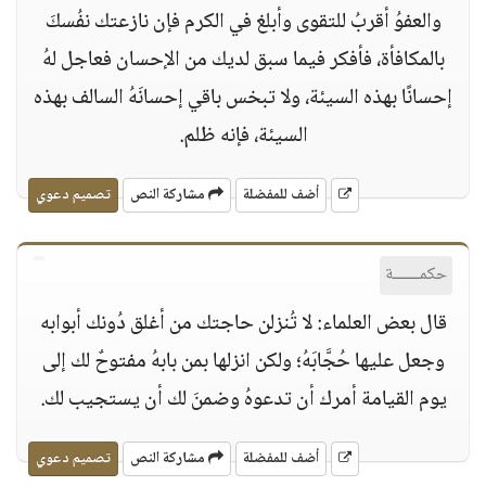
والعفوُ أقربُ للتقوى وأبلغ في الكرم فإن نازعتك نفُسكَ
بالمكافأة، فأفكر فيما سبق لديك من الإحسان فعاجل لهُ
إحسانًا بهذه السيئة، ولا تبخس باقي إحسانَهُ السالف بهذه
السيئة، فإنه ظلم.
أضف للمفضلة
مشاركة النص
تصميم دعوي
حكمــــــة
قال بعض العلماء: لا تُنزلن حاجتك من أغلق دُونك أبوابه
وجعل عليها حُجَّابَهُ؛ ولكن انزلها بمن بابهُ مفتوحٌ لك إلى
يوم القيامة أمرك أن تدعوهُ وضمنَ لك أن يستجيب لك.
أضف للمفضلة
مشاركة النص
تصميم دعوي