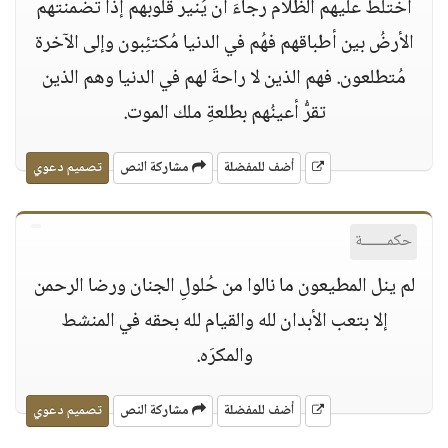
اختلط عليهم الظلام رجاءَ أن يُنير قُلُوبهم إذا تضمنتهم
الأرضُ بين أطباقهم فهُم في الدنيا مُكتئِبون وإلى الآخرة
مُتطلعون. فهم الذين لا راحةَ لهم في الدنيا وهم الذين
تقرُّ أعينُهم بطلعةِ ملك الموت.
أضف للمفضلة
مشاركة النص
تصميم دعوي
حكمــــــة
لم ينل المطيعون ما نالوا من حُلولِ الجنان ورضا الرحمن
إلا بتعب الأبدان لله والقيام لله بحقه في المنشط
والمكرَه.
أضف للمفضلة
مشاركة النص
تصميم دعوي