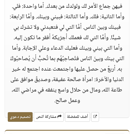
فيهن جماع الأمر لك ولولدك من بعدك. أما واحدة: فلي.
وأما الثانية: فلك. وأما الثالثة: فبيني وبينك. وأمَّا الرابعة:
فبينك وبين الناس. أمَّا التي لي فتعبدني ولا تشرك بي
شيئًا. وأمَّا التي لك فعملك أجزيكهُ أفقر ما تكون إليه.
وأما التي بيني وبينك فعليك الدعاء وعلي الإجابة. وأما
التي بينك وبينَ الناس فتُصاحِبُهُم بما تُحبُّ أن يُصاحبُوكَ
به. أربعٌ من حصل عليها واجتمعت عنده اجتمع له خير
الدنيا والآخرة: امرأة صالحة عفيفة، وصديقٌ موافق على
طاعة الله، ومال من حلال واسع ينفقه في مراضي الله،
وعمل صالح.
أضف للمفضلة
مشاركة النص
تصميم دعوي