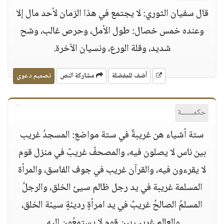
قال سفيان الثوري: لا يجتمع في هذا الزمان لأحد مال إلا
وعنده خمس خصال: طول الأمل، وحرص غالب، وشح
شديد، وقلة الورع، ونسيان الآخرة.
أضف للمفضلة
مشاركة النص
تصميم دعوي
حكمــــــة
ستة أشياء هن غريبةٌ في ستة مواضع: المسجدُ غريب
بين ناس لا يصلون فيه، والمصحفُ غريبٌ في منزل قوم
لا يقرءون فيه، والقرآن غريب في جوف الفاسق، والمرأة
المسلمة غريبة في يد رجل ظالم سيئ الخلق، والرجلُ
المسلمُ الصالحُ غريبٌ في يد امرأةٍ رديئةٍ سيئة الخلق،
والعالم غريب بين قوم لا يستمعُون إليه.