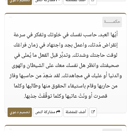
أضف للمفضلة
مشاركة النص
تصميم دعوي
حكمــــــة
أيُها العبد، حاسب نفسك في خلوتك وتفكر في سرعة
إنقراض مُدتك، واعمل بجد واجتهاد في زمان فراغك
لوقت حاجتك وشدتك. وتدبَّر قبل الفعل ما يُملى في
صحيفتك وانظر هل نفسك معك على الشيطان والهوى
والدنيا أو عليك في مجاهدتك. لقد سَعِدَ من حاسبها وفاز
من حاربها وقام باستيفاء الحقوق منها وطالبها وكلما
قصرت أو ونَتْ عاتبها وكلما توقَّفَتْ جذبها.
أضف للمفضلة
مشاركة النص
تصميم دعوي