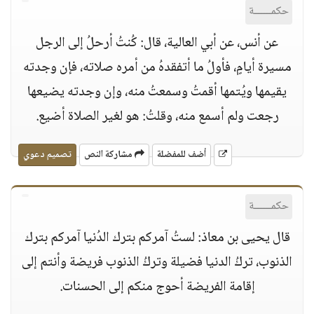
حكمــــــة
عن أنس، عن أبي العالية، قال: كُنتُ أرحلُ إلى الرجل
مسيرة أيامٍ، فأولُ ما أتفقدهُ من أمره صلاته، فإن وجدته
يقيمها ويُتمها أقمتُ وسمعتُ منه، وإن وجدته يضيعها
رجعت ولم أسمع منه، وقلتُ: هو لغير الصلاة أضيع.
أضف للمفضلة
مشاركة النص
تصميم دعوي
حكمــــــة
قال يحيى بن معاذ: لستُ آمركم بترك الدُنيا آمركم بترك
الذنوب، تركُ الدنيا فضيلة وتركُ الذنوب فريضة وأنتم إلى
إقامة الفريضة أحوج منكم إلى الحسنات.