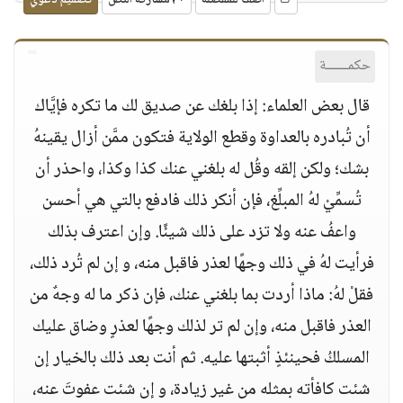
أضف للمفضلة
مشاركة النص
تصميم دعوي
حكمــــــة
قال بعض العلماء: إذا بلغك عن صديق لك ما تكره فإيَّاك
أن تُبادره بالعداوة وقطع الولاية فتكون ممَّن أزال يقينهُ
بشك؛ ولكن إلقه وقُل له بلغني عنك كذا وكذا، واحذر أن
تُسمِّيْ لهُ المبلِّغ، فإن أنكر ذلك فادفع بالتي هي أحسن
واعفُ عنه ولا تزد على ذلك شيئًا. وإن اعترف بذلك
فرأيت لهُ في ذلك وجهًا لعذر فاقبل منه، و إن لم تُرد ذلك،
فقلْ لهُ: ماذا أردت بما بلغني عنك، فإن ذكر ما له وجهٌ من
العذر فاقبل منه، وإن لم تر لذلك وجهًا لعذرٍ وضاق عليك
المسلكُ فحينئذٍ أثبتها عليه. ثم أنت بعد ذلك بالخيار إن
شئت كافأته بمثله من غير زيادة، و إن شئت عفوتَ عنه،