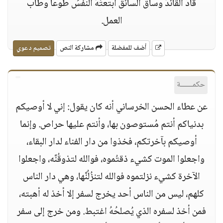
قادَ القائدُ وساقَ السائقُ ابتعتْهُ النفسُ طوعًا وطاب
العمل.
أضف للمفضلة
مشاركة النص
تصميم دعوي
حكمــــــة
عن عطاء الحسن الخرساني أنه كان يقول: إني لا أوصيكم
بدنياكم أنتم مُستوصون بها، وأنتم عليها حراص. وإنما
أوصيكم بآخرتكم، فخذوا من دار الفناء لدار البقاء،
واجعلوا الموت كشيء ذقتُموه، فوالله لتذوقُنَّه، واجعلوا
الآخرة كشيء نزلتموه فوالله لتنزُلُنَّها، وهي دار الناس
كلهم، ليس من الناس أحد يخرج لسفر إلا أخذ له أهبته،
فمن أخذ لسفره الذي يُصلحُهُ اغتبط. ومن خرج إلى سفر