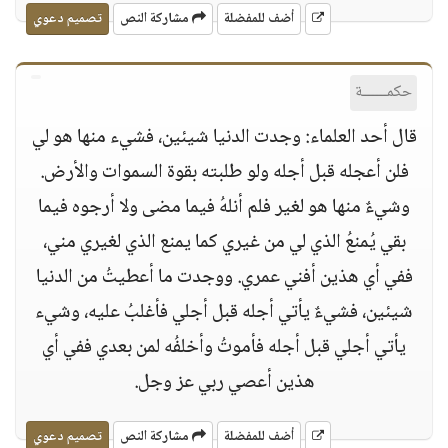
أضف للمفضلة
مشاركة النص
تصميم دعوي
حكمــــــة
قال أحد العلماء: وجدت الدنيا شيئين، فشيء منها هو لي
فلن أعجله قبل أجله ولو طلبته بقوة السموات والأرض.
وشيءٌ منها هو لغير فلم أنلهُ فيما مضى ولا أرجوه فيما
بقي يُمنعُ الذي لي من غيري كما يمنع الذي لغيري مني،
ففي أي هذين أفني عمري. ووجدت ما أعطيتُ من الدنيا
شيئين، فشيءٌ يأتي أجله قبل أجلي فأغلبُ عليه، وشيء
يأتي أجلي قبل أجله فأموتُ وأخلفُه لمن بعدي ففي أي
هذين أعصي ربي عز وجل.
أضف للمفضلة
مشاركة النص
تصميم دعوي