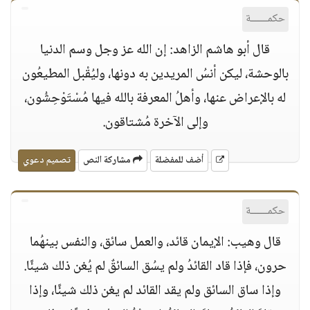
حكمــــــة
قال أبو هاشم الزاهد: إن الله عز وجل وسم الدنيا
بالوحشة، ليكن أنسُ المريدين به دونها، وليُقْبل المطيعُون
له بالإعراض عنها، وأهلُ المعرفة بالله فيها مُسْتَوْحِشُون،
وإلى الآخرة مُشتاقون.
أضف للمفضلة
مشاركة النص
تصميم دعوي
حكمــــــة
قال وهيب: الإيمان قائد، والعمل سائق، والنفس بينهُما
حرون، فإذا قاد القائدُ ولم يسُق السائقٌ لم يُغن ذلك شيئًا.
وإذا ساق السائق ولم يقد القائد لم يغن ذلك شيئًا، وإذا