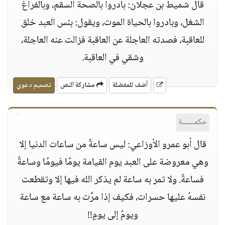
قال شميط بن عجلان: بادروا بالصحة السقم، وبالفراغ
الشغل، وبادروا بالحياة الموت، ويقول: بئس العبد خلق
للعاقبة، فصدته العاجلة عن العاقبة فزالت عنه العاجلة،
وشقي في العاقبة.
أضف للمفضلة
مشاركة النص
تصميم دعوي
حكمــــــة
قال أبو عمرو الأوزاعي: ليس ساعةٌ من ساعات الدنيا إلا
وهي معروضة على العبد يوم القيامة يومًا فيومًا وساعةً
فساعةً. ولا تمر به ساعة لم يذكر الله فيها إلا وتقطعت
نفسهُ عليها حسرات، فكيف إذا مرَّت به ساعة مع ساعة
ويومٌ إلى يومٍ!!