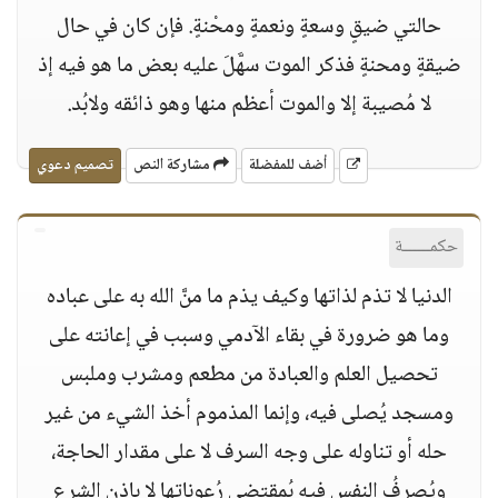
حالتي ضيقٍ وسعةٍ ونعمةٍ ومحْنةٍ. فإن كان في حال
ضيقةٍ ومحنةٍ فذكر الموت سهَّلَ عليه بعض ما هو فيه إذ
لا مُصيبة إلا والموت أعظم منها وهو ذائقه ولابُد.
أضف للمفضلة
مشاركة النص
تصميم دعوي
حكمــــــة
الدنيا لا تذم لذاتها وكيف يذم ما منَّ الله به على عباده
وما هو ضرورة في بقاء الآدمي وسبب في إعانته على
تحصيل العلم والعبادة من مطعم ومشرب وملبس
ومسجد يُصلى فيه، وإنما المذموم أخذ الشيء من غير
حله أو تناوله على وجه السرف لا على مقدار الحاجة،
ويُصرفُ النفس فيه بُمقتضى رُعوناتها لا بإذن الشرع