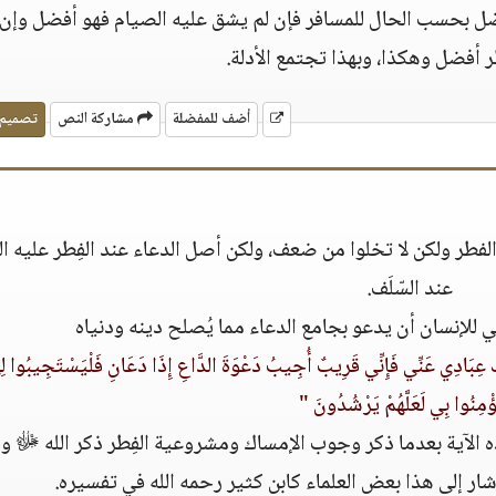
فضل بحسب الحال للمسافر فإن لم يشق عليه الصيام فهو أفضل وإن
ر أفضل وهكذا، وبهذا تجتمع الأدلة.
أضف للمفضلة
مشاركة النص
تصميم
طر ولكن لا تخلوا من ضعف، ولكن أصل الدعاء عند الفِطر عليه ا
عند السّلَف.
ي للإنسان أن يدعو بجامع الدعاء مما يُصلح دينه ودنياه
َ عِبَادِي عَنِّي فَإِنِّي قَرِيبٌ أُجِيبُ دَعْوَةَ الدَّاعِ إِذَا دَعَانِ فَلْيَسْتَجِيبُوا ل
ُؤْمِنُوا بِي لَعَلَّهُمْ يَرْشُدُونَ "
ذه الآية بعدما ذكر وجوب الإمساك ومشروعية الفِطر ذكر الله ﷻ و
أشار إلى هذا بعض العلماء كابن كثير رحمه الله في تفسيره.