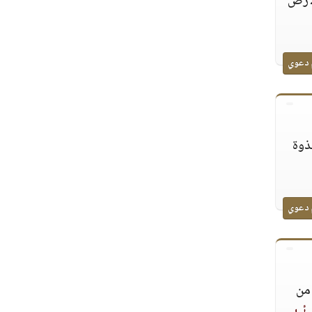
لأرض
 دعوي
ذوة
 دعوي
 من