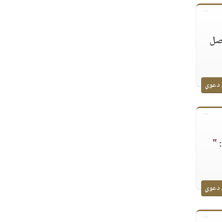
يصل
 دعوي
:
"
 دعوي