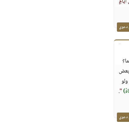
 أيامٍ
 دعوي
ما؟
 بعض
ولو
اهُ)
"
.
 دعوي