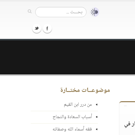
موضوعــات مختــارة
من درر ابن القيم
أسباب السعادة والنجاح
ر في
فقه أسماء الله وصفاته