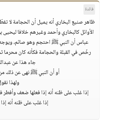
فائدة
ظاهر صنيع البخاري أنه يميل أن الحجامة لا تفط
الأوائل كالبخاري وأحمد وغيرهم خلافا ليحيى بن
عباس أن النبي ﷺ احتجم وهو صائم، ويوجه ال
رخّص في القبلة والحجامة فكأنه كان محرما ث
جاء هذا عن عبدال
أو أن النبي ﷺ نهى عن ذلك من
ولهذا نقول
إذا غلب على ظنه أنه إذا فعلها ضعف وأفطر فإنه
إذا غلب على ظنه أنه إذا