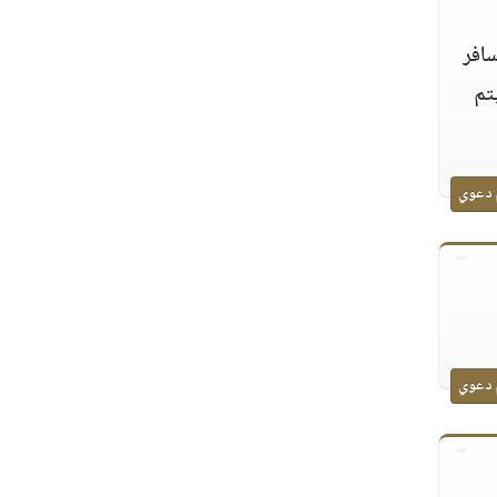
افر
تم
 دعوي
 دعوي