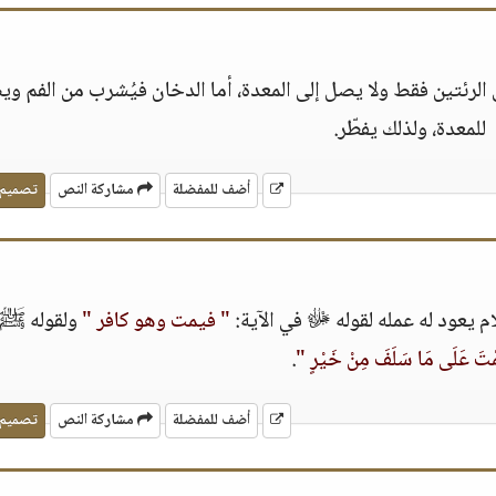
ى الرئتين فقط ولا يصل إلى المعدة، أما الدخان فيُشرب من الفم و
للمعدة، ولذلك يفطّر.
أضف للمفضلة
مشاركة النص
تصميم
ام يعود له عمله لقوله ﷻ في الآية:
" فيمت وهو كافر "
ولقوله ﷺ
مْتَ عَلَى مَا سَلَفَ مِنْ خَيْرٍ "
.
أضف للمفضلة
مشاركة النص
تصميم