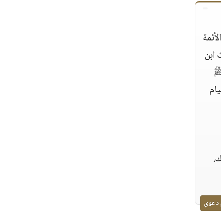
ئمة
 ابن
ﷺ
ام
ك.
 دعوي