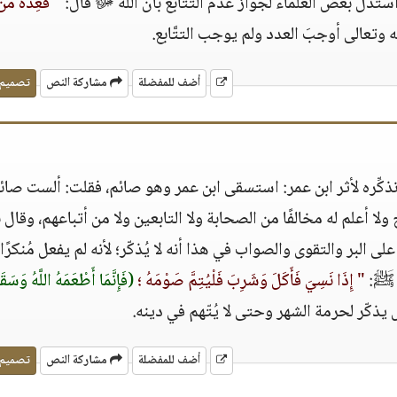
ستدل بعض العلماء لجواز عدم التتابع بأن الله ﷻ قال:
" فعِدَّة من
 وتعالى أوجبَ العدد ولم يوجب التتَّابع.
أضف للمفضلة
مشاركة النص
تصميم
نذكِّره لأثر ابن عمر: استسقى ابن عمر وهو صائم، فقلت: ألست صائ
ا أعلم له مخالفًا من الصحابة ولا التابعين ولا من أتباعهم، وقال
لى البر والتقوى والصواب في هذا أنه لا يُذكّر؛ لأنه لم يفعل مُنكرًا 
ي ﷺ:
" إِذَا نَسِيَ فَأَكَلَ وَشَرِبَ فَلْيُتِمَّ صَوْمَهُ ؛
(فَإِنَّمَا أَطْعَمَهُ اللَّهُ وَسَقَ
س يذكّر لحرمة الشهر وحتى لا يُتّهم في دينه.
أضف للمفضلة
مشاركة النص
تصميم