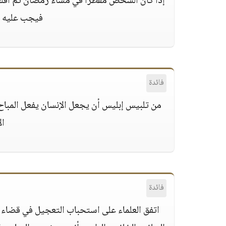
إذا كان الشخص مفطرًا في مساء رمضان ثم أق
فيجب عليه ال
فائدة
من تلبيس إبليس أن يجعل الإنسان يفعل المب
ال
فائدة
اتفق العلماء على استحباب التعجيل في قضاء رم