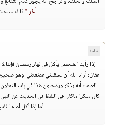
السلف والخلف، والراجح أنه يجوز عدم التتابع وا
أُخَر "
فالله سبحانه
فائدة
إذا رأينا الشخص يأكل في نهار رمضان فإننا لا 
فقال: أراد الله أن يسقيني فمنعتني. وهو صحيح ول
العلماء أنه يذكَّر ويُدخلون هذا في باب التعاون ع
كان منكرًا ماكان في اللفظ في الحديث عن النب
أما إذا أكل أمام النّا