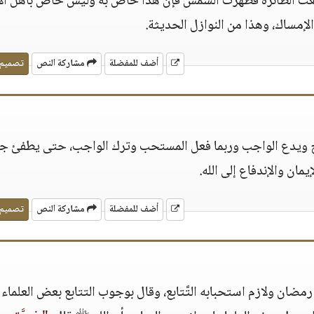
لعت الطائرة فظهرت الشمس فإن هذا خاص به وليس خاص بأهل ا
إمساك، وهذا من النوازل الحديثة.
أضف للمفضلة
مشاركة النص
تصميم
اح ويدع الواجب وربما فعل المستحب وترك الواجب، حتى يطفئ ج
إيمان والإندفاع إلى الله.
أضف للمفضلة
مشاركة النص
تصميم
ضان ولازم استحبابه التَّتابع، وقال بوجوب التتابع بعض العلماء