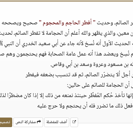
ّر الصائم، وحديث
" أفطر الحاجم والمحجوم "
صحيح ويصححه الأ
 معين، والذي يظهر والله أعلم أن الحجامة لا تفطر الصائم، لحديث
حديث الأول أنه نُسخ لأنه جاء عن أبي سعيد الخدري أن النبي 
م نُسِخ ويعضد هذا أنه عمل عامة الصحابة فهم يحتجمون وهم صي
له بن مسعود وعروة وسعد بن أبي وقاص.
 أجل ألا يتضرّر الصائم، ثم قد تتسبب بضعفه فيفطر
 أن الحجامة للصائم على حالين:
ا تأخذ حُكم المُفطِّر حينئذ نمنعه من ذلك إلا إذا كان مضطرًّا لذل
 فعل ذلك ما تضرر فله أن يحتجم ولا حرج عليه
أضف للمفضلة
مشاركة النص
تصميم