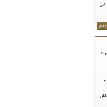
 شقّ
 دعوي
لعمل
ِي
خلل