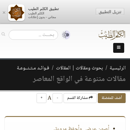
تطبيق الكلم الطيب
تنزيل التطبيق
×
الكلم الطيب
مجاني - بدون إعلانات
الرئيسية
بحوث ومقالات | المقالات
فـوائـد مـتـنــوعـة
مقالات متنوعة في الواقع المعاصر
A
أضف للمفضلة
مشاركة القسم
-
+
أصون عرضي وأحفظ مروءتي