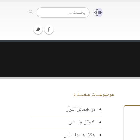
موضوعــات مختــارة
من فضائل القرآن
التوكل واليقين
هكذا هزموا اليأس