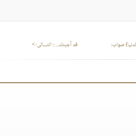
دنيا) صواب:
قد أجبتك..
:: التـــالى->