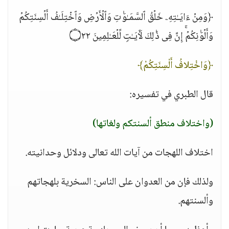
﴿وَمِنۡ ءَایَـٰتِهِۦ خَلۡقُ ٱلسَّمَـٰوَ ٰ⁠تِ وَٱلۡأَرۡضِ وَٱخۡتِلَـٰفُ أَلۡسِنَتِكُمۡ
وَأَلۡوَ ٰ⁠نِكُمۡۚ إِنَّ فِی ذَ ٰ⁠لِكَ لَـَٔایَـٰتࣲ لِّلۡعَـٰلِمِینَ ۝٢٢
﴿وَاخْتِلافُ أَلْسِنَتِكُمْ﴾
قال الطبري في تفسيره:
(واختلاف منطق ألسنتكم ولغاتها)
اختلاف اللهجات من آيات الله تعالى ودلائل وحدانيته.
ولذلك فإن من العدوان على الناس: السخرية بلهجاتهم
وألسنتهم.