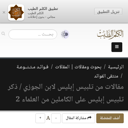
تطبيق الكلم الطيب
تنزيل التطبيق
×
الكلم الطيب
مجاني - بدون إعلانات
الرئيسية
بحوث ومقالات | المقالات
فـوائـد مـتـنــوعـة
منتقى الفوائد
مقالات من تلبيس إبليس لابن الجوزي / ذكر
تلبيس إبليس على الكاملين من العلماء 2
A
أضف للمفضلة
مشاركة المقال
-
+