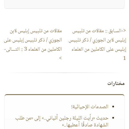
<-السـابق ::
مقالات من تلبيس
مقالات من تلبيس إبليس لابن
إبليس لابن الجوزي / ذكر تلبيس
الجوزي / ذكر تلبيس إبليس على
إبليس على الكاملين من العلماء
الكاملين من العلماء 3
:: التـــالى-
>
1
مختارات
الصدمات الإحيائية!
حديث «رأيت الليلة رجلين أتياني..» إلى «من طلب
الشهادة صادقًا أعطيها..»