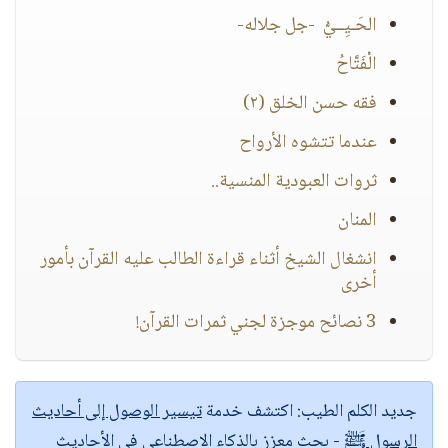
الحَـيِــيُّ -جل جلاله-
الْفَتَّاحُ
فقه حسن الخلق (٢)
عندما تتشوه الأرواح
ثروات العبودية المنسية..
المنان
انشغال الشيخ أثناء قراءة الطالب عليه القرآن بأمور
أخرى
3 نصائح موجزة لجني ثمرات القرآن!
جديد الكلم الطيب:
اكتشف خدمة
تيسير الوصول إلى أحاديث
الرسول ﷺ
- بحث معزز بالذكاء الاصطناعي في الأحاديث