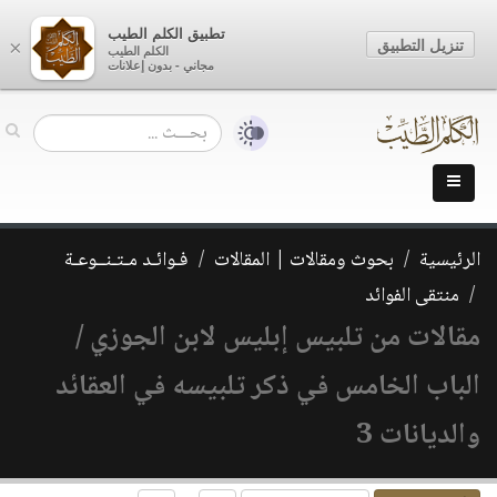
تطبيق الكلم الطيب
تنزيل التطبيق
×
الكلم الطيب
مجاني - بدون إعلانات
الرئيسية
بحوث ومقالات | المقالات
فـوائـد مـتـنــوعـة
منتقى الفوائد
مقالات من تلبيس إبليس لابن الجوزي /
الباب الخامس في ذكر تلبيسه في العقائد
والديانات 3