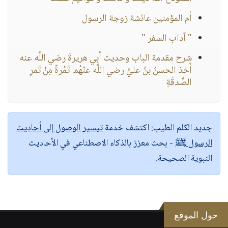
أم المؤمنين عائشة زوجة الرسول
" آداب السفر "
شرح مقدمة الباب وحديث أبي هريرةَ رضي اللَّه عنه
أَخذ الحسنُ بنُ عليٍّ رضي اللَّه عنْهُما تَمْرةً مِنْ تَمرِ
الصَّدقَةِ
جديد الكلم الطيب:
اكتشف خدمة
تيسير الوصول إلى أحاديث
الرسول ﷺ
- بحث معزز بالذكاء الاصطناعي في الأحاديث
النبوية الصحيحة.
حول الموقع