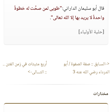
قال أبو سليمان الداراني:
"طوبى لمن صحَّت له خطوةٌ
واحدةٌ لا يريد بها إلا الله تعالى"
.
[حلية الأولياء]
<-السـابق ::
صفة الصفوة / أبو
أربع مثبتات في زمن الفتن ..
الدرداء رضي الله عنه 3
:: التـــالى->
مختارات