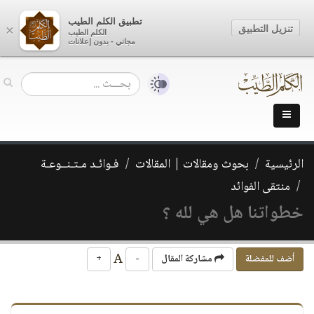
تطبيق الكلم الطيب
تنزيل التطبيق
×
الكلم الطيب
مجاني - بدون إعلانات
الرئيسية
بحوث ومقالات | المقالات
فـوائـد مـتـنــوعـة
منتقى الفوائد
خطواتنا هل هي لله ؟
A
أضف للمفضلة
مشاركة المقال
-
+