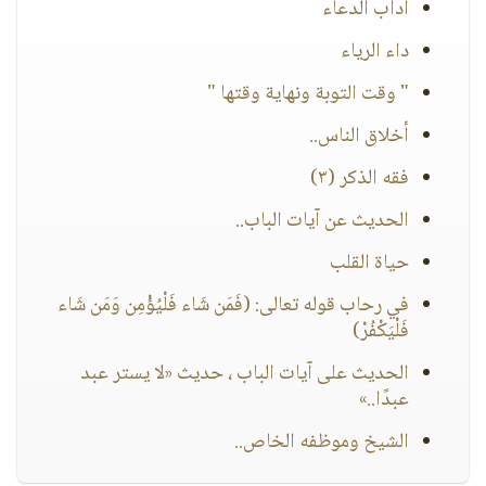
اداب الدعاء
داء الرياء
" وقت التوبة ونهاية وقتها "
أخلاق الناس..
فقه الذكر (٣)
الحديث عن آيات الباب..
حياة القلب
في رحاب قوله تعالى: (فَمَن شَاء فَلْيُؤْمِن وَمَن شَاء
فَلْيَكْفُرْ)
الحديث على آيات الباب ، حديث «لا يستر عبد
عبدًا..»
الشيخ وموظفه الخاص..