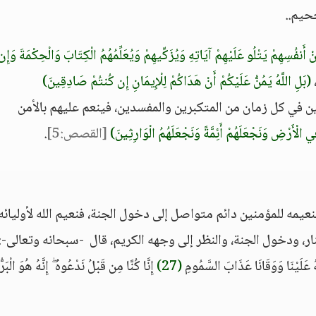
حيم..
ْ أَنفُسِهِمْ يَتْلُو عَلَيْهِمْ آيَاتِهِ وَيُزَكِّيهِمْ وَيُعَلِّمُهُمُ الْكِتَابَ وَالْحِكْمَةَ وَإِن
(بَلِ اللَّهُ يَمُنُّ عَلَيْكُمْ أَنْ هَدَاكُمْ لِلْإِيمَانِ إِن كُنتُمْ صَادِقِينَ)
ين في كل زمان من المتكبرين والمفسدين، فينعم عليهم بالأمن
الْأَرْضِ وَنَجْعَلَهُمْ أَئِمَّةً وَنَجْعَلَهُمُ الْوَارِثِينَ)
[القصص:5]
.
يمه للمؤمنين دائم متواصل إلى دخول الجنة، فنعيم الله لأوليائه
لنار، ودخول الجنة، والنظر إلى وجهه الكريم، قال -سبحانه وتعالى-:
هُ عَلَيْنَا وَوَقَانَا عَذَابَ السَّمُومِ
(27)
إِنَّا كُنَّا مِن قَبْلُ نَدْعُوهُ ۖ إِنَّهُ هُوَ الْبَرُّ