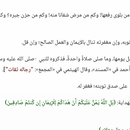
م من بلوى رفعها! وكم من مرض شفانا منه! وكم من حزن جبره؟ وك
نوبه، وإن مغفرته تنال بالإيمان والعمل الصالح؛ وإن قل.
 يومها، وما صلى صلاةً واحدةً، فذكروه للنبي -صلى الله عليه وسل
 رواه أحمد في «المسند»، وقال الهيثمي في «المجمع»:
"رجاله ثقات"
].
على صدق توبته؛ فغفر له.
لهداية:
(بَلِ اللَّهُ يَمُنُّ عَلَيْكُمْ أَنْ هَدَاكُمْ لِلْإِيمَانِ إِن كُنتُمْ صَادِقِينَ)