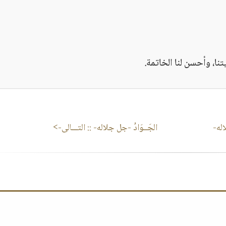
تنا، وأحسن لنا الخاتمة.
اله-
الجَــوَادُ -جل جلاله-
:: التـــالى->