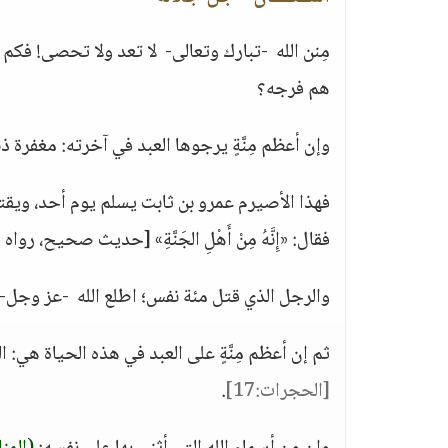
مِنن الله -تبارك وتعالى- لا تعد ولا تحصى! فك
هم فرجه؟
وإن أعظم مِنَّةٍ يرجوها العبد في آخرته: مغفرة ذ
فهذا الأصيرم عمرو بن ثابت يسلم يوم أحد، ويقتل
فقال: «إِنَّهُ مِنْ أَهْلِ الجَنَّةِ» [حديث صحيح،
والرجل الذي قتل مئة نفس؛ اطلع الله -عز وجل- 
ثم إن أعظم مِنَّةٍ على العبد في هذه الحياة هي: ا
[الحجرات:17]
.