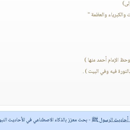
لى)
والكبرياء والعظمة "
حظ الإمام أحمد منها )
نورة فيه وفي البيت ) .
ى أحاديث الرسول ﷺ
- بحث معزز بالذكاء الاصطناعي في الأحاديث النبو