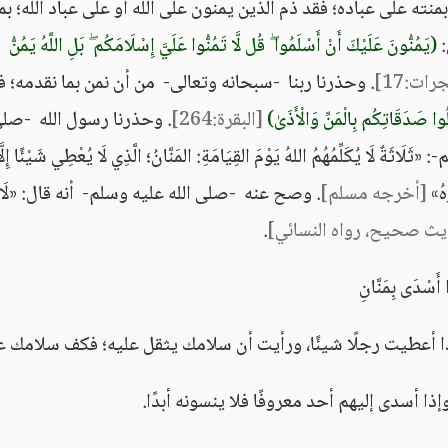
ته على عباده؛ فقد ذم الذين يمنون على الله أو على عباد الله؛ بما
:
(يَمُنُّونَ عَلَيْكَ أَنْ أَسْلَمُوا ۖ قُل لَّا تَمُنُّوا عَلَيَّ إِسْلَامَكُم ۖ بَلِ اللَّهُ يَمُنُّ
رات:17]
. وحذرنا ربنا -سبحانه وتعالى- من أن نمن بما نقدمه؛ 
ِلُوا صَدَقَاتِكُم بِالْمَنِّ وَالْأَذَىٰ)
[البقرة:264]
. وحذرنا رسول الله -صلى 
ُكَلِّمُهُمُ اللهُ يَوْمَ القِيَامَةِ: المَنَّانُ؛ الَّذِي لَا يُعْطِي شَيْئًا إِلَّا
َهُ»
[أخرجه مسلم]
. وصح عنه -صلى الله عليه وسلم- أنه قال: «لَا
ث صحيح، رواه النسائي]
.
 أَسْدَى بِمَنَّانِ
ذا أعطيت رجلًا شيئًا، ورأيت أن سلامك يثقل عليه؛ فكف سلامك ع
ا أسدى إليهم أحد معروفًا فلا ينسونه أبدًا.