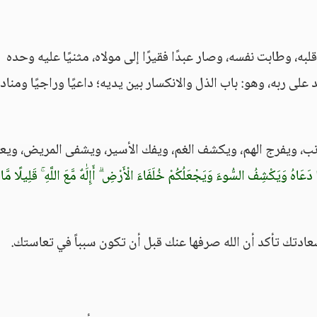
به، وطابت نفسه، وصار عبدًا فقيرًا إلى مولاه، مثنيًا عليه وحده -
ى ربه، وهو: باب الذل والانكسار بين يديه؛ داعيًا وراجيًا ومناديًا
ذنب، ويفرج الهم، ويكشف الغم، ويفك الأسير، ويشفى المريض، ويع
عَاهُ وَيَكْشِفُ السُّوءَ وَيَجْعَلُكُمْ خُلَفَاءَ الْأَرْضِ ۗ أَإِلَٰهٌ مَّعَ اللَّهِ ۚ قَلِيلًا مَّا
ادتك تأكد أن الله صرفها عنك قبل أن تكون سبباً في تعاستك.