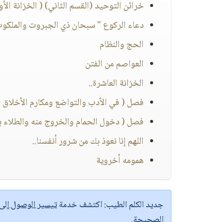
خرائن التوحيد (القسم الثاني) ( الخزانة الأو
دعاء الركوع " سبحان ذي الجبروت والملكوت 
الحج والنظام
العواصم من الفتن
الخزانة العاشرة..
فصل ( في الأدب والتواضع ومكارم الأخلاق و
فصل ( دخول الحمام والخروج منه والطلاء بال
اللهم إنا نعوذ بك من شرور أنفسنا..
همومه أخروية
جديد الكلم الطيب:
اكتشف خدمة
تيسير الوصول إل
الصحيحة.