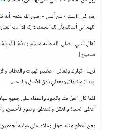
وإن من أسماء الله التي أثنى بها على نفسه:
(المن
جاء في «السنن» عن أنس -رضي الله عنه-: أنه كا
اللهم إني أسألك بأن لك الحمد، لا إله إلا أنت المنا
فقال النبي -صلى الله عليه وسلم-: «دَعَا اللَهَ بِاسْمِهِ الأَع
صحيح]
.
فربنا -تبارك وتعالى- عظيم الهبات والعطايا وال
ابتداءً وانتهاءً، ويعطي فوق الآمال والرجاء.
فلما كان المنُّ منه بالجود والعطاء على جميع عبا
أعطى الحياة والعقل والمنطق، وصور فأحسن، وأن
ومن أعظمِ مِننه -جل وعلا- على عباده أجمعين: أ