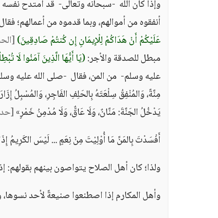
وإذا كان الله -سبحانه وتعالى- قد امتدح نفسه بمن
أنفقوه من أموالهم، وبما قدموه من أعمالهم؛ فقال
عَلَيْكُمْ أَنْ هَدَاكُمْ لِلْإِيمَانِ إِن كُنتُمْ صَادِقِينَ)
[الحج
مبطل للصدقة والأجر:
(يَا أَيُّهَا الَّذِينَ آمَنُوا لَا تُبْط
عليه وسلم- من المن، فقال -صلى الله عليه وسلم-: «ثَلَاثَةٌ لَا ي
مِنَّةً، وَالمُنْفِقُ سِلْعَتَهُ بِالحَلِفِ الفَاجِرِ، وَالمُسْبِلُ إِزَار
يَدْخُلُ الجَنَّةَ: مَنَّانٌ، وَلَا عَاقٌّ، وَلَا مُدْمِنُ خَمْرٍ»
[حدي
أَفْسَدْتَ بِالمَنِّ مَا أُوْلِيْتَ مِنْ نِعَمٍ ... لَيْسَ الكَرِيمُ إِذَا
ولذا؛ كان أهل الصلاح يتواصون بينهم بقولهم: إ
وأهل المكارم إذا اصطنعوا صنيعةً لأحد نسوها، وإذ