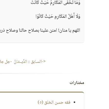
وَمَا تَخْفَى المَكَارِمُ حَيْثُ كَانَتْ
وَلَا أَهْلُ المَكَارِمِ حَيْثُ كَانُوْا
اللهم يا منان! امنن علينا بصلاح حالنا وصلاح ذري
<-السـابق ::
الدَّيـــَّـانُ -جل جل
مختارات
فقه حسن الخلق (٥)