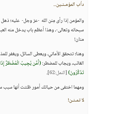
دأب المؤمـنـين..
والمؤمن إذا رأى مِنن الله -عز وجل- عليه؛ ذهل قل
سبحانه وتعالى-، وهذا أعظم باب يدخل منه العبد عل
منان!
وهنا؛ تتحقق الأماني، ويعطى السائل، ويغفر للم
الغائب، ويجاب للمضطر:
(أَمَّن يُجِيبُ الْمُضْطَرَّ إِذَا دَ
تَذَكَّرُونَ)
[النمل:62]
.
‏ومهما اختفى من حياتك أمور ظننت أنها سبب سع
لا تمـنـن!