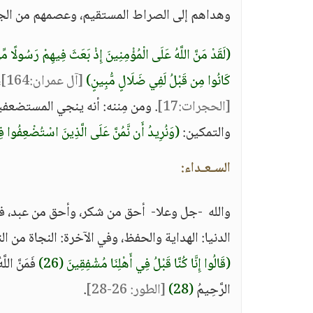
وهداهم إلى الصراط المستقيم، وعصمهم من الج
(لَقَدْ مَنَّ اللَّهُ عَلَى الْمُؤْمِنِينَ إِذْ بَعَثَ فِيهِمْ رَسُولًا مِّن
كَانُوا مِن قَبْلُ لَفِي ضَلَالٍ مُّبِينٍ)
[آل عمران:164]
،
[الحجرات:17]
. ومن مِننه: أنه ينجي المستضعف
والتمكين:
(وَنُرِيدُ أَن نَّمُنَّ عَلَى الَّذِينَ اسْتُضْعِفُوا فِي 
السـعـداء:
والله -جل وعلا- أحق من شكر، وأحق من عبد، فنع
الدنيا: الهداية والحفظ، وفي الآخرة: النجاة من ا
(قَالُوا إِنَّا كُنَّا قَبْلُ فِي أَهْلِنَا مُشْفِقِينَ (26)
فَمَنَّ اللَّ
الرَّحِيمُ
(28)
[الطور: 26-28]
.