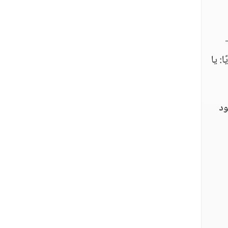
: يا
ود