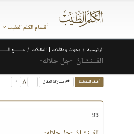
أقسام الكلم الطيب
الرئيسية
بحوث ومقالات | المقالات
مـــــــع اللــــــ
المَــنــَّــانُ -جل جلاله-
A
أضف للمفضلة
مشاركة المقال
-
+
93
المَــنــَّــانُ -جل جلاله-