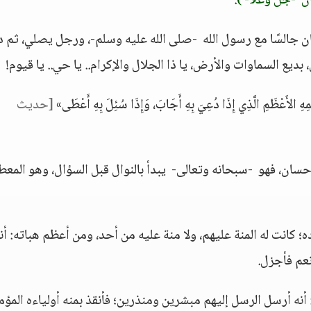
ان -جل وعلا- )
.
ن جالسًا مع رسول الله -صلى الله عليه وسلم-، ورجل يصلي، ثم د
ن، بديع السماوات والأرض، يا ذا الجلال والإكرام.. يا حي.. يا قيوم!
ْظَمِ الَّذِي إِذَا دُعِيَ بِهِ أَجَابَ، وَإِذَا سُئِلَ بِهِ أَعْطَى»
[حديث
إحسان، فهو -سبحانه وتعالى- يبدأ بالنوال قبل السؤال، وهو المع
ده؛ كانت له المنة عليهم، ولا منة عليه من أحد، ومن أعظم هباته: أن
عم فأجزل.
نه أرسل الرسل إليهم مبشرين ومنذرين؛ فأنقذ بمنه أولياءه المؤم