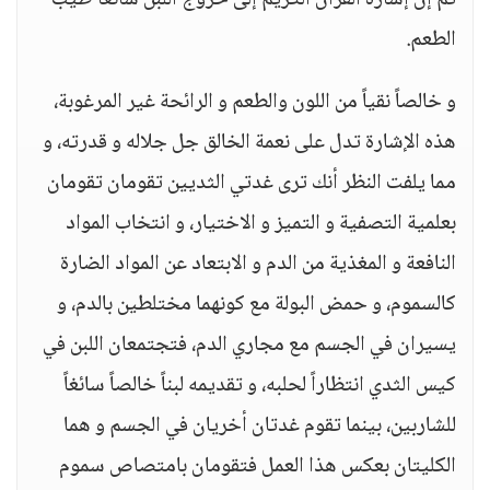
ثم إن إشارة القرآن الكريم إلى خروج اللبن سائغاً طيب
الطعم.
و خالصاً نقياً من اللون والطعم و الرائحة غير المرغوبة،
هذه الإشارة تدل على نعمة الخالق جل جلاله و قدرته، و
مما يلفت النظر أنك ترى غدتي الثديين تقومان تقومان
بعلمية التصفية و التميز و الاختيار، و انتخاب المواد
النافعة و المغذية من الدم و الابتعاد عن المواد الضارة
كالسموم، و حمض البولة مع كونهما مختلطين بالدم، و
يسيران في الجسم مع مجاري الدم، فتجتمعان اللبن في
كيس الثدي انتظاراً لحلبه، و تقديمه لبناً خالصاً سائغاً
للشاربين، بينما تقوم غدتان أخريان في الجسم و هما
الكليتان بعكس هذا العمل فتقومان بامتصاص سموم