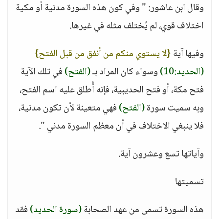
وقال ابن عاشور: " وفي كون هذه السورة مدنية أو مكية
اختلاف قوي، لم يُختلف مثله في غيرها.
وفيها آية
{لا يستوي منكم من أنفق من قبل الفتح}
(الحديد:10)
وسواء كان المراد بـ
(الفتح)
في تلك الآية
فتح مكة، أو فتح الحديبية، فإنه أُطلق عليه اسم الفتح،
وبه سميت سورة
(الفتح)
فهي متعينة لأن تكون مدنية،
فلا ينبغي الاختلاف في أن معظم السورة مدني ".
وآياتها تسع وعشرون آية.
تسميتها
هذه السورة تسمى من عهد الصحابة
(سورة الحديد)
فقد