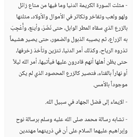
- مثلت السورة الكريمة الدنيا وما فيها من متاع زائل
ولهو ولعب وتفاخر وتكاثر في الأموال والأولاد، مثلتها
بالزرع الذي سقاه المطر الوابل، حتى نَضَرَ، وأينع، وأُعْجِبَ
به الزراع، ثم يصيبه الذبول والضمور، حتى يصير هشيماً
تذروه الرياح، وكذلك أمر الدنيا، تتزين وتأخذ زخرفها،
حتى يظن أهلها أنهم قادرون عليها فيأتيها، أمر الله ليلاً
أو نهاراً بالفناء، فتصير كالزرع المحصود الذي لم يكن
موجوداً بالأمس.
- الإيماء إلى فضل الجهاد في سبيل الله.
- تشابه رسالة محمد صلى الله عليه وسلم برسالة نوح
وإبراهيم عليهما السلام على أن في ذريتهما مهتدين