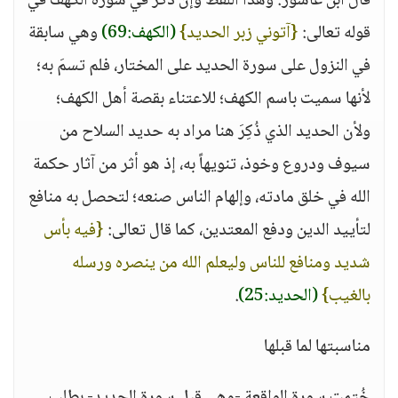
قال ابن عاشور: وهذا اللفظ وإن ذكر في سورة الكهف في
قوله تعالى:
{آتوني زبر الحديد}
(الكهف:69)
وهي سابقة
في النزول على سورة الحديد على المختار، فلم تسمَ به؛
لأنها سميت باسم الكهف؛ للاعتناء بقصة أهل الكهف؛
ولأن الحديد الذي ذُكِرَ هنا مراد به حديد السلاح من
سيوف ودروع وخوذ، تنويهاً به، إذ هو أثر من آثار حكمة
الله في خلق مادته، وإلهام الناس صنعه؛ لتحصل به منافع
لتأييد الدين ودفع المعتدين، كما قال تعالى:
{فيه بأس
شديد ومنافع للناس وليعلم الله من ينصره ورسله
بالغيب}
(الحديد:25)
.
مناسبتها لما قبلها